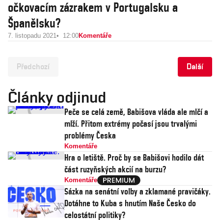
očkovacím zázrakem v Portugalsku a
Španělsku?
7. listopadu 2021
12:00
Komentáře
Předchozí
Další
Články odjinud
Peče se celá země, Babišova vláda ale mlčí a
mlží. Přitom extrémy počasí jsou trvalými
problémy Česka
Komentáře
Hra o letiště. Proč by se Babišovi hodilo dát
část ruzyňských akcií na burzu?
Komentáře
Sázka na senátní volby a zklamané pravičáky.
Dotáhne to Kuba s hnutím Naše Česko do
celostátní politiky?