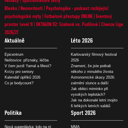
Fantasy
Spotřebitelské testy
Blesku
Nemovitosti
Psychologika - podcast rozbíjející
psychologické mýty
Fotbalové přestupy ONLINE
Eventový
prostor Level 9
OKTAGON 92: Szabová vs. Pudilová
Chance Liga
2026/27
Aktuálně
Léto 2026
Epicentrum
Karlovarský filmový festival
Neštovice: příznaky, léčba
2026
V čem jezdí Yamal a Mesii?
Znamení, že jste potkali
Kvízy pro seniory
někoho z minulého života
Kalendář úplňků 2026
Astronomické úkazy 2026:
Co je bodycount?
zatmění slunce a další
Jak obléci miminko při
vysokých teplotách?
Jak na dokonalé letní mojito
6 lehkých letních salátů
Politika
Sport 2026
Nová superdávka: kdo na ní
MMA