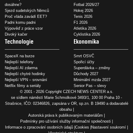
dosáhne?
Fotbal 2026/27
Sjezd sudetských Němců
Hokej 2026
Proč vláda zavádí EET?
Tenis 2026
Padni komu padni
F1 2026
Výpověď z práce vzor
Atletika 2026
Divoký kačer
Cyklistika 2026
Technologie
Ekonomika
SpaceX na burze
Smrt OSVČ
Nejlepší telefony
Spořicí účty
Nejlepší AI zdarma
Superdávka – změny
Nejlepší chytré hodinky
Důchody 2027
Nejlepší VPN – srovnání
Minimální mzda 2027
Netflix filmy a seriály
Senior Pas – slevy
© 2001 - 2026 Copyright
CZECH NEWS CENTER a.s.
se sídlem náměstí Marie Schmolkové 3493/1, 100 00 Praha 10 -
Strašnice, IČO: 02346826, zapsána v OR, sp.zn. B 19490 a dodavatelé
obsahu
Autorská práva k publikovaným materiálům
Podmínky pro užívání služby informační společnosti
Informace o zpracování osobních údajů
Cookies
Nastavení soukromí