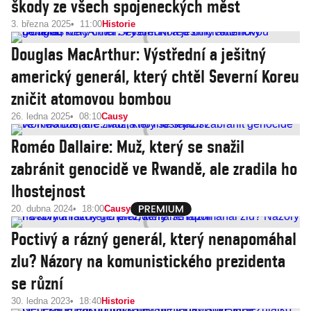
škody ze všech spojeneckých měst
3. března 2025
11:00
Historie
Douglas MacArthur: Výstřední a ješitný
americký generál, který chtěl Severní Koreu
zničit atomovou bombou
26. ledna 2025
08:10
Causy
Roméo Dallaire: Muž, který se snažil
zabránit genocidě ve Rwandě, ale zradila ho
lhostejnost
20. dubna 2024
18:00
Causy
Poctivý a rázný generál, který nenapomáhal
zlu? Názory na komunistického prezidenta
se různí
30. ledna 2023
18:40
Historie