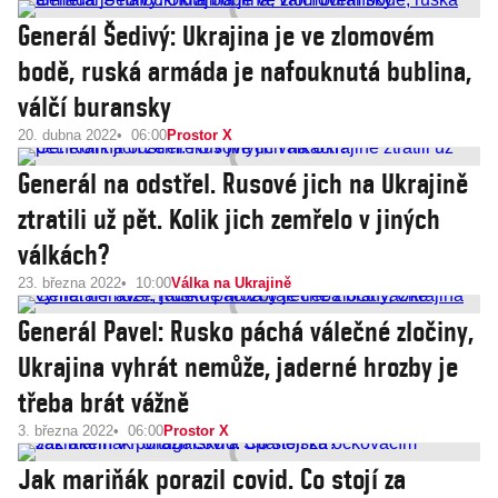
Generál Šedivý: Ukrajina je ve zlomovém
bodě, ruská armáda je nafouknutá bublina,
válčí buransky
20. dubna 2022
06:00
Prostor X
Generál na odstřel. Rusové jich na Ukrajině
ztratili už pět. Kolik jich zemřelo v jiných
válkách?
23. března 2022
10:00
Válka na Ukrajině
Generál Pavel: Rusko páchá válečné zločiny,
Ukrajina vyhrát nemůže, jaderné hrozby je
třeba brát vážně
3. března 2022
06:00
Prostor X
Jak mariňák porazil covid. Co stojí za