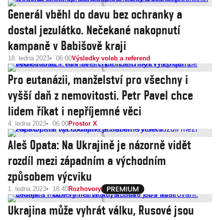
Generál vběhl do davu bez ochranky a
dostal jezulátko. Nečekané nakopnutí
kampaně v Babišově kraji
18. ledna 2023
06:00
Výsledky voleb a referend
Pro eutanázii, manželství pro všechny i
vyšší daň z nemovitosti. Petr Pavel chce
lidem říkat i nepříjemné věci
4. ledna 2023
06:00
Prostor X
Aleš Opata: Na Ukrajině je názorně vidět
rozdíl mezi západním a východním
způsobem výcviku
1. ledna 2023
18:40
Rozhovory
Ukrajina může vyhrát válku, Rusové jsou