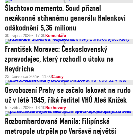
Šlachtovo memento. Soud přiznal
nezákonně stíhanému generálu Halenkovi
odškodnění 5,36 milionu
30. srpna 2025
17:30
Komentáře
František Moravec: Československý
zpravodajec, který rozhodl o útoku na
Heydricha
23. července 2025
11:00
Causy
Osvobození Prahy se začalo lakovat na rudo
už v létě 1945, říká ředitel VHÚ Aleš Knížek
5. května 2025
18:10
Rozhovory
Rozbombardovaná Manila: Filipínská
metropole utrpěla po Varšavě největší