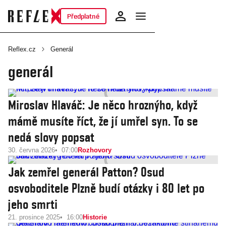
Předplatné
Reflex.cz
Generál
generál
Miroslav Hlaváč: Je něco hroznýho, když
mámě musíte říct, že jí umřel syn. To se
nedá slovy popsat
30. června 2026
07:00
Rozhovory
Jak zemřel generál Patton? Osud
osvoboditele Plzně budí otázky i 80 let po
jeho smrti
21. prosince 2025
16:00
Historie