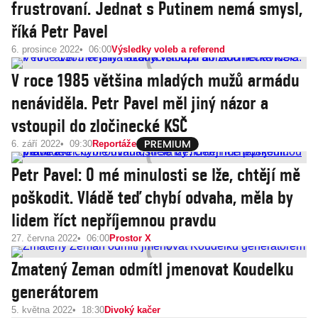
frustrovaní. Jednat s Putinem nemá smysl,
říká Petr Pavel
6. prosince 2022
06:00
Výsledky voleb a referend
V roce 1985 většina mladých mužů armádu
nenáviděla. Petr Pavel měl jiný názor a
vstoupil do zločinecké KSČ
6. září 2022
09:30
Reportáže
Petr Pavel: O mé minulosti se lže, chtějí mě
poškodit. Vládě teď chybí odvaha, měla by
lidem říct nepříjemnou pravdu
27. června 2022
06:00
Prostor X
Zmatený Zeman odmítl jmenovat Koudelku
generátorem
5. května 2022
18:30
Divoký kačer