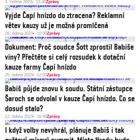
2. května 2023
13:40
Zprávy
Vyjde Čapí hnízdo do ztracena? Reklamní
větev kauzy už je možná promlčená
26. dubna 2023
10:00
Zprávy
Dokument: Proč soudce Šott zprostil Babiše
viny? Přečtěte si celý rozsudek k dotační
kauze farmy Čapí hnízdo
25. dubna 2023
12:00
Zprávy
Babiš půjde znovu k soudu. Státní zástupce
Šaroch se odvolal v kauze Čapí hnízdo. Co se
dosud stalo?
12. dubna 2023
16:40
Zprávy
I když volby nevyhrál, plánuje Babiš i tak