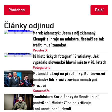
Předchozí
Další
Články odjinud
Marek Adamczyk: Jsem z něj zklamaný.
Klempíř si hraje na ministra. Nestačí se tak
tvářit, musí zamakat
Prostor X
18 historických fotografií Bratislavy. Jak
vypadalo slovenské hlavní město v 70. letech
Fotogalerie
Motoristé sázejí na přeběhlíky. Kontroverzní
brněnský lídr kráčí v závěsu ministryně
Mrázové
Komentáře
Kandidatura Karla Řehky do Senátu budí
pozdvižení. Ministr Zůna ho kritizuje,
konkurenti haní i chválí