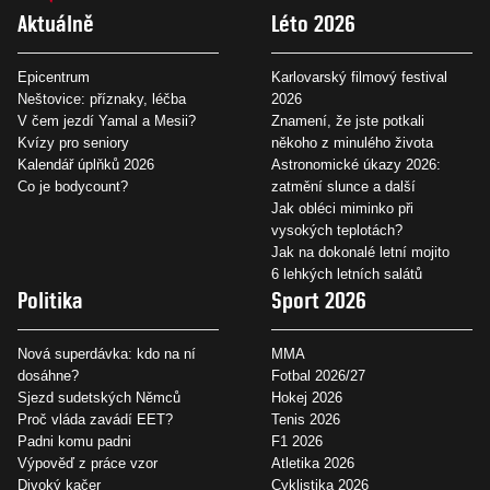
Aktuálně
Léto 2026
Epicentrum
Karlovarský filmový festival
Neštovice: příznaky, léčba
2026
V čem jezdí Yamal a Mesii?
Znamení, že jste potkali
Kvízy pro seniory
někoho z minulého života
Kalendář úplňků 2026
Astronomické úkazy 2026:
Co je bodycount?
zatmění slunce a další
Jak obléci miminko při
vysokých teplotách?
Jak na dokonalé letní mojito
6 lehkých letních salátů
Politika
Sport 2026
Nová superdávka: kdo na ní
MMA
dosáhne?
Fotbal 2026/27
Sjezd sudetských Němců
Hokej 2026
Proč vláda zavádí EET?
Tenis 2026
Padni komu padni
F1 2026
Výpověď z práce vzor
Atletika 2026
Divoký kačer
Cyklistika 2026