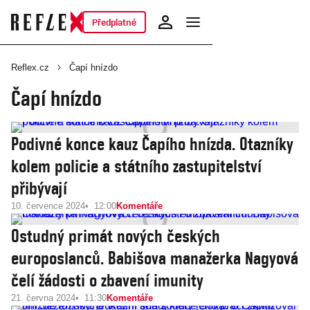
Předplatné
Reflex.cz
Čapí hnízdo
Čapí hnízdo
Podivné konce kauz Čapího hnízda. Otazníky
kolem policie a státního zastupitelství
přibývají
10. července 2024
12:00
Komentáře
Ostudný primát nových českých
europoslanců. Babišova manažerka Nagyová
čelí žádosti o zbavení imunity
21. června 2024
11:30
Komentáře