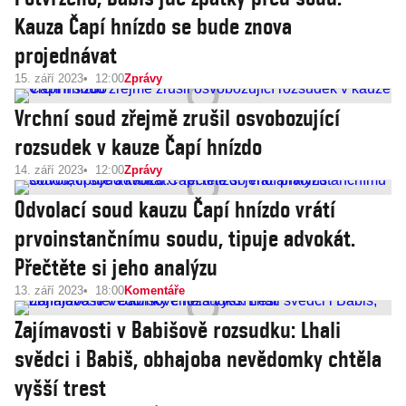
Kauza Čapí hnízdo se bude znova
projednávat
15. září 2023
12:00
Zprávy
Vrchní soud zřejmě zrušil osvobozující
rozsudek v kauze Čapí hnízdo
14. září 2023
12:00
Zprávy
Odvolací soud kauzu Čapí hnízdo vrátí
prvoinstančnímu soudu, tipuje advokát.
Přečtěte si jeho analýzu
13. září 2023
18:00
Komentáře
Zajímavosti v Babišově rozsudku: Lhali
svědci i Babiš, obhajoba nevědomky chtěla
vyšší trest