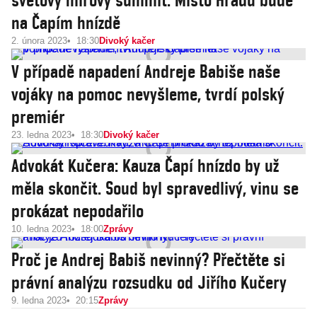
světový mírový summit. Místo Hradu bude
na Čapím hnízdě
2. února 2023
18:30
Divoký kačer
V případě napadení Andreje Babiše naše
vojáky na pomoc nevyšleme, tvrdí polský
premiér
23. ledna 2023
18:30
Divoký kačer
Advokát Kučera: Kauza Čapí hnízdo by už
měla skončit. Soud byl spravedlivý, vinu se
prokázat nepodařilo
10. ledna 2023
18:00
Zprávy
Proč je Andrej Babiš nevinný? Přečtěte si
právní analýzu rozsudku od Jiřího Kučery
9. ledna 2023
20:15
Zprávy