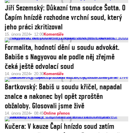
Jiří Sezemský: Důkazní tma soudce Šotta. O
Čapím hnízdě rozhodne vrchní soud, který
jeho práci zkritizoval
15. února 2024
12:00
Komentáře
Formalita, hodnotí dění u soudu advokát.
Babiše s Nagyovou ale podle něj zřejmě
čeká ještě odvolací soud
14. února 2024
20:30
Komentáře
Bartkovský: Babiš u soudu křičel, napadal
znalce a nakonec byl opět zproštěn
obžaloby. Glosovali jsme živě
14. února 2024
08:45
Online přenos
Kučera: V kauze Čapí hnízdo soud zatím