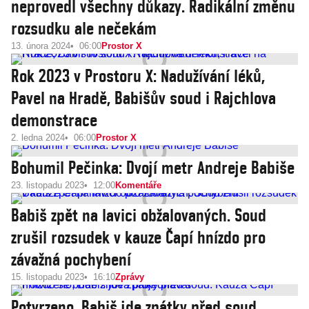
neprovedl všechny důkazy. Radikální změnu
rozsudku ale nečekám
13. února 2024
06:00
Prostor X
Rok 2023 v Prostoru X: Nadužívání léků,
Pavel na Hradě, Babišův soud i Rajchlova
demonstrace
2. ledna 2024
06:00
Prostor X
Bohumil Pečinka: Dvojí metr Andreje Babiše
23. listopadu 2023
12:00
Komentáře
Babiš zpět na lavici obžalovaných. Soud
zrušil rozsudek v kauze Čapí hnízdo pro
závažná pochybení
15. listopadu 2023
16:10
Zprávy
Potvrzeno, Babiš jde zpátky před soud.