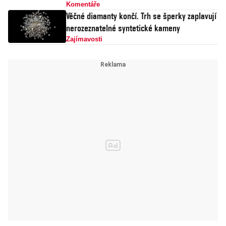
Komentáře
Věčné diamanty končí. Trh se šperky zaplavují
nerozeznatelné syntetické kameny
Zajímavosti