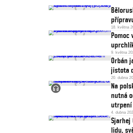
Bělorus
příprav
18. května 
Pomoc v 
uprchlí
9. května 20
Orbán j
jistota
20. dubna 2
Na pols
nutná o
utrpení
4. dubna 20
Sjarhej
lidu, s