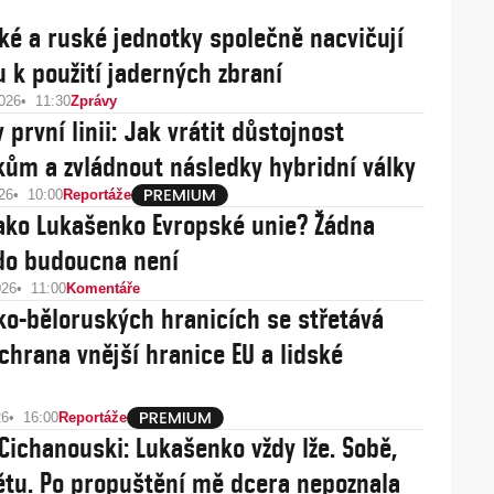
ké a ruské jednotky společně nacvičují
u k použití jaderných zbraní
2026
11:30
Zprávy
první linii: Jak vrátit důstojnost
kům a zvládnout následky hybridní války
26
10:00
Reportáže
ako Lukašenko Evropské unie? Žádna
 do budoucna není
026
11:00
Komentáře
ko-běloruských hranicích se střetává
chrana vnější hranice EU a lidské
26
16:00
Reportáže
 Cichanouski: Lukašenko vždy lže. Sobě,
větu. Po propuštění mě dcera nepoznala