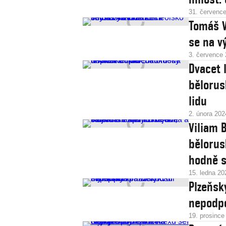
31. červenc
Tomáš V
se na v
3. července
Dvacet 
bělorus
lidu
2. února 202
Viliam 
bělorus
hodně s
15. ledna 20
Plzeňsk
nepodpo
19. prosince