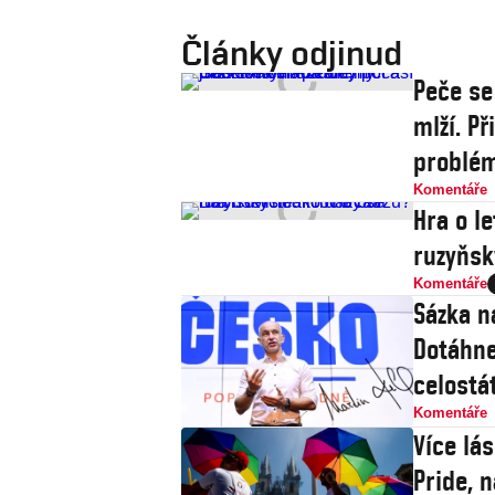
Články odjinud
Peče se
mlží. P
problé
Komentáře
Hra o le
ruzyňsk
Komentáře
Sázka n
Dotáhne
celostát
Komentáře
Více lá
Pride, 