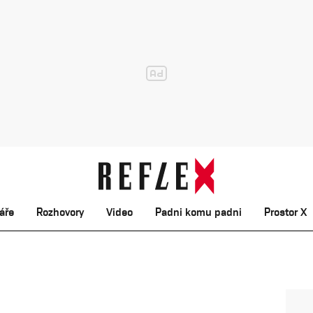
áře
Rozhovory
Video
Padni komu padni
Prostor X