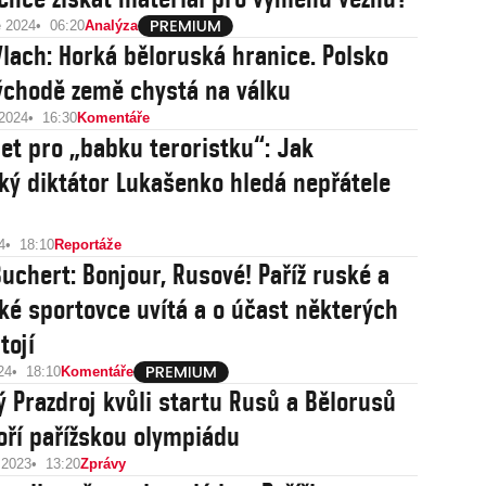
e 2024
06:20
Analýza
lach: Horká běloruská hranice. Polsko
ýchodě země chystá na válku
 2024
16:30
Komentáře
let pro „babku teroristku“: Jak
ký diktátor Lukašenko hledá nepřátele
4
18:10
Reportáže
Buchert: Bonjour, Rusové! Paříž ruské a
ké sportovce uvítá a o účast některých
tojí
24
18:10
Komentáře
ý Prazdroj kvůli startu Rusů a Bělorusů
ří pařížskou olympiádu
 2023
13:20
Zprávy