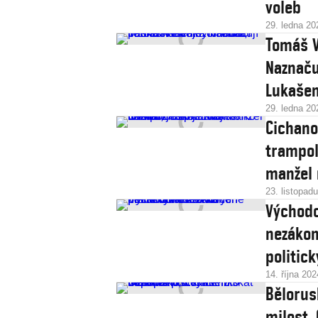
voleb
29. ledna 20
Tomáš V
Naznaču
Lukašen
29. ledna 20
Cichano
trampol
manžel 
23. listopad
Východo
nezákon
politic
14. října 202
Bělorus
milost.