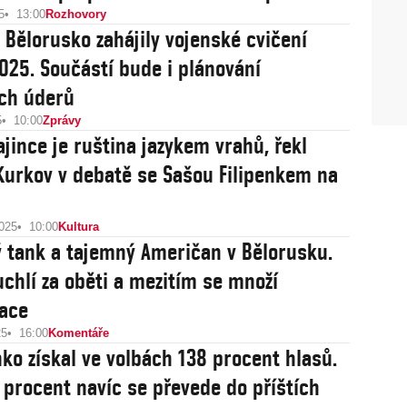
5
13:00
Rozhovory
 Bělorusko zahájily vojenské cvičení
025. Součástí bude i plánování
ch úderů
5
10:00
Zprávy
ajince je ruština jazykem vrahů, řekl
Kurkov v debatě se Sašou Filipenkem na
2025
10:00
Kultura
 tank a tajemný Američan v Bělorusku.
ruchlí za oběti a mezitím se množí
ace
25
16:00
Komentáře
ko získal ve volbách 138 procent hlasů.
 procent navíc se převede do příštích