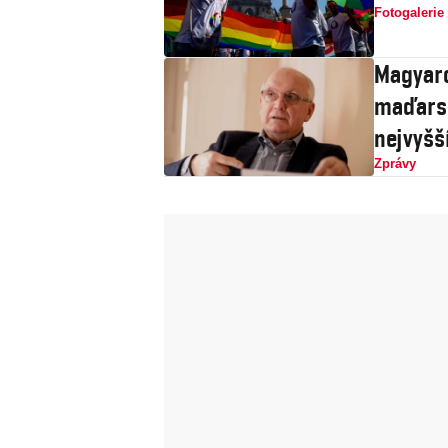
Fotogalerie
Magyaro
maďarsk
nejvyšš
Zprávy