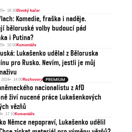
25
18:30
Divoký kačer
lach: Komedie, fraška i naděje.
jí běloruské volby budoucí pád
ka i Putina?
25
10:00
Komentáře
uská: Lukašenko udělal z Běloruska
ínu pro Rusko. Nevím, jestli je můj
naživu
u 2024
14:00
Rozhovory
německého nacionalistu z AfD
ně živí nucené práce Lukašenkových
kých vězňů
4
17:10
Komentáře
ko Němce nepopraví, Lukašenko udělil
 Chce získat materiál pro výměnu vězňů?