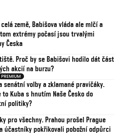
 celá země, Babišova vláda ale mlčí a
řitom extrémy počasí jsou trvalými
my Česka
tiště. Proč by se Babišovi hodilo dát část
ých akcií na burzu?
a senátní volby a zklamané pravičáky.
 to Kuba s hnutím Naše Česko do
ní politiky?
sky pro všechny. Prahou prošel Prague
na účastníky pokřikovali pobožní odpůrci