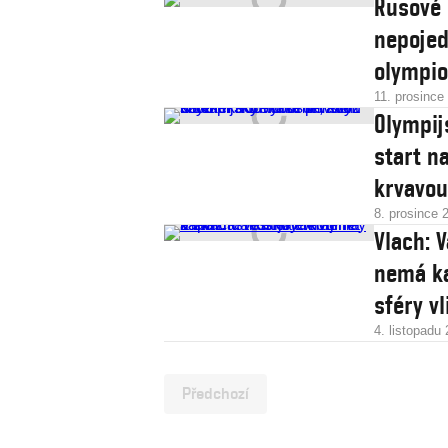
Rusové 
nepojed
olympio
11. prosince
Olympij
start n
krvavou
8. prosince 
Vlach: 
nemá kap
sféry vl
4. listopadu
Předchozí