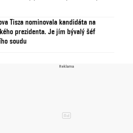
va Tisza nominovala kandidáta na
ého prezidenta. Je jím bývalý šéf
ího soudu