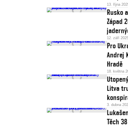
13. října 202
Rusko a
Západ 2
jaderný
12. září 202
Pro Ukr
Andrej 
Hradě
18. května 
Utopený
Litva t
konspir
3. dubna 20
Lukašen
Těch 38