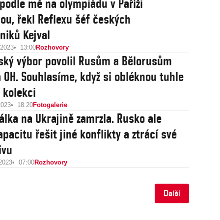
podle mě na olympiádu v Paříži
ou, řekl Reflexu šéf českých
niků Kejval
 2023
13:00
Rozhovory
ský výbor povolil Rusům a Bělorusům
a OH. Souhlasíme, když si obléknou tuhle
 kolekci
2023
18:20
Fotogalerie
Válka na Ukrajině zamrzla. Rusko ale
acitu řešit jiné konflikty a ztrácí své
ivu
 2023
07:00
Rozhovory
Další