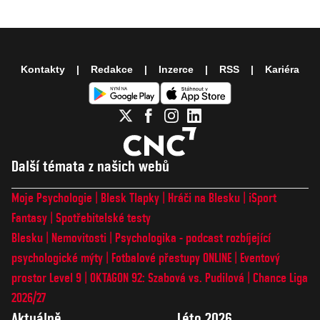
Kontakty
Redakce
Inzerce
RSS
Kariéra
Další témata z našich webů
Moje Psychologie
Blesk Tlapky
Hráči na Blesku
iSport
Fantasy
Spotřebitelské testy
Blesku
Nemovitosti
Psychologika - podcast rozbíjející
psychologické mýty
Fotbalové přestupy ONLINE
Eventový
prostor Level 9
OKTAGON 92: Szabová vs. Pudilová
Chance Liga
2026/27
Aktuálně
Léto 2026