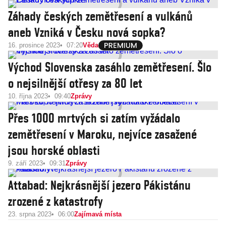
Záhady českých zemětřesení a vulkánů
aneb Vzniká v Česku nová sopka?
16. prosince 2023
07:20
Věda
Východ Slovenska zasáhlo zemětřesení. Šlo
o nejsilnější otřesy za 80 let
10. října 2023
09:40
Zprávy
Přes 1000 mrtvých si zatím vyžádalo
zemětřesení v Maroku, nejvíce zasažené
jsou horské oblasti
9. září 2023
09:31
Zprávy
Attabad: Nejkrásnější jezero Pákistánu
zrozené z katastrofy
23. srpna 2023
06:00
Zajímavá místa