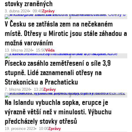
stovky zraněných
3. dubna 2024
09:40
Zprávy
V Česku se zatřásla zem na nečekaném
místě. Otřesy u Mirotic jsou stále záhadou a
možná varováním
13. března 2024
15:50
Věda
Písecko zasáhlo zemětřesení o síle 3,9
stupně. Lidé zaznamenali otřesy na
Strakonicku a Prachaticku
7. března 2024
13:20
Zprávy
Na Islandu vybuchla sopka, erupce je
výrazně větší než v minulosti. Výbuchu
předcházely stovky otřesů
19. prosince 2023
10:00
Zprávy