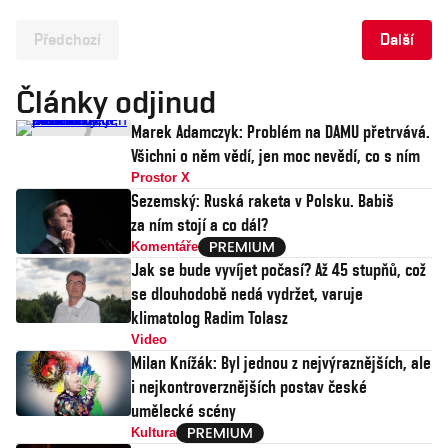
Předchozí
Další
Články odjinud
Marek Adamczyk: Problém na DAMU přetrvává.
Všichni o něm vědí, jen moc nevědí, co s ním
Prostor X
Sezemský: Ruská raketa v Polsku. Babiš
za ním stojí a co dál?
Komentáře
Jak se bude vyvíjet počasí? Až 45 stupňů, což
se dlouhodobě nedá vydržet, varuje
klimatolog Radim Tolasz
Video
Milan Knížák: Byl jednou z nejvýraznějších, ale
i nejkontroverznějších postav české
umělecké scény
Kultura