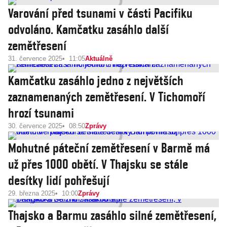
Varování před tsunami v části Pacifiku
odvoláno. Kamčatku zasáhlo další
zemětřesení
31. července 2025
11:05
Aktuálně
Kamčatku zasáhlo jedno z největších
zaznamenaných zemětřesení. V Tichomoří
hrozí tsunami
30. července 2025
08:50
Zprávy
Mohutné páteční zemětřesení v Barmě má
už přes 1000 obětí. V Thajsku se stále
desítky lidí pohřešují
29. března 2025
10:00
Zprávy
Thajsko a Barmu zasáhlo silné zemětřesení,