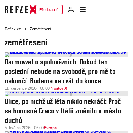
Předplatné
Reflex.cz
Zemětřesení
zemětřesení
Darmovzal o spoluvězních: Dokud ten
poslední nebude na svobodě, pro mě to
nekončí. Budeme se rvát do konce
11. července 2026
08:00
Prostor X
Ulice, po nichž už léta nikdo nekráčí: Proč
se honosné Craco v Itálii změnilo v město
duchů
5. května 2026
06:00
Evropa