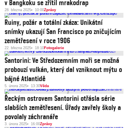
v Bangkoku se zřítil mrakodrap
28. března 2025
10:00
Zprávy
Ruiny, požár a totální zkáza: Unikátní
snímky ukazují San Francisco po zničujícím
zemětřesení v roce 1906
22. března 2025
18:10
Fotogalerie
Santorini: Ve Středozemním moři se možná
probouzí vulkán, který dal vzniknout mýtu o
bájné Atlantidě
5. února 2025
13:30
Věda
Řeckým ostrovem Santorini otřásla série
slabších zemětřesení. Úřady zavřely školy a
povolaly záchranáře
3. února 2025
16:00
Zprávy