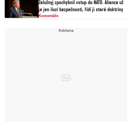
Zalužnyj zpochybnil vstup do NATO. Aliance už
je jen iluzí bezpečnosti, řídí ji staré doktríny
Komentáře