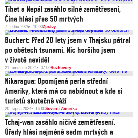
Tibet a Nepál zasáhlo silné zemětřesení,
Čína hlásí přes 50 mrtvých
7. ledna 2025
10:00
Zprávy
Buchert: Před 20 lety jsem v Thajsku pátral
po obětech tsunami. Nic horšího jsem
v životě neviděl
21. prosince 2024
07:00
Rozhovory
Nikaragua: Opomíjená perla střední
Ameriky, která má co nabídnout a kde si
turistů skutečně váží
20. srpna 2024
16:00
Severní Amerika
Tchaj-wan zasáhlo ničivé zemětřesení.
Úřady hlásí nejméně sedm mrtvých a