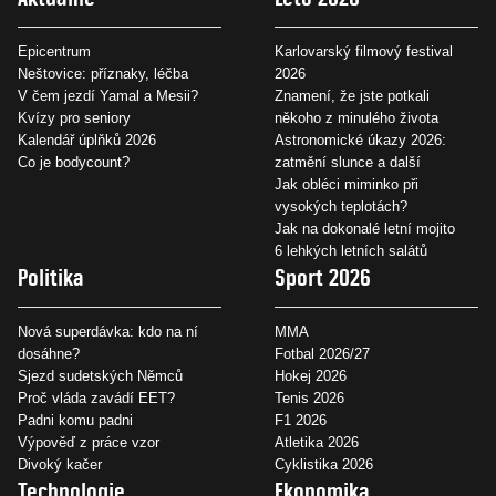
Epicentrum
Karlovarský filmový festival
Neštovice: příznaky, léčba
2026
V čem jezdí Yamal a Mesii?
Znamení, že jste potkali
Kvízy pro seniory
někoho z minulého života
Kalendář úplňků 2026
Astronomické úkazy 2026:
Co je bodycount?
zatmění slunce a další
Jak obléci miminko při
vysokých teplotách?
Jak na dokonalé letní mojito
6 lehkých letních salátů
Politika
Sport 2026
Nová superdávka: kdo na ní
MMA
dosáhne?
Fotbal 2026/27
Sjezd sudetských Němců
Hokej 2026
Proč vláda zavádí EET?
Tenis 2026
Padni komu padni
F1 2026
Výpověď z práce vzor
Atletika 2026
Divoký kačer
Cyklistika 2026
Technologie
Ekonomika