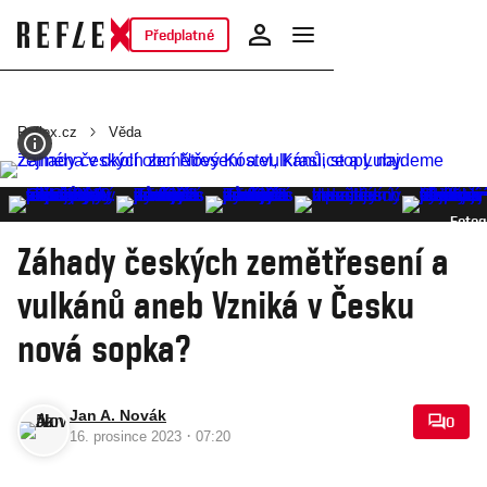
Předplatné
Reflex.cz
Věda
Fotog
Záhady českých zemětřesení a
vulkánů aneb Vzniká v Česku
nová sopka?
Jan A. Novák
0
·
16. prosince 2023
07:20