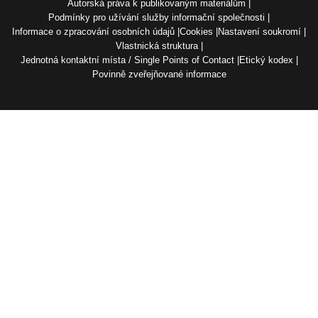
Autorská práva k publikovaným materiálům
Podmínky pro užívání služby informační společnosti
Informace o zpracování osobních údajů
Cookies
Nastavení soukromí
Vlastnická struktura
Jednotná kontaktní místa / Single Points of Contact
Etický kodex
Povinně zveřejňované informace