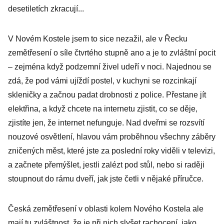
desetiletích zkracují...
V Novém Kostele jsem to sice nezažil, ale v Řecku
zemětřesení o síle čtvrtého stupně ano a je to zvláštní pocit
– zejména když podzemní živel udeří v noci. Najednou se
zdá, že pod vámi ujíždí postel, v kuchyni se rozcinkají
skleničky a začnou padat drobnosti z police. Přestane jít
elektřina, a když chcete na internetu zjistit, co se děje,
zjistíte jen, že internet nefunguje. Nad dveřmi se rozsvítí
nouzové osvětlení, hlavou vám proběhnou všechny záběry
zničených měst, které jste za poslední roky viděli v televizi,
a začnete přemýšlet, jestli zalézt pod stůl, nebo si raději
stoupnout do rámu dveří, jak jste četli v nějaké příručce.
Česká zemětřesení v oblasti kolem Nového Kostela ale
mají tu zvláštnost, že je při nich slyšet rachocení, jako