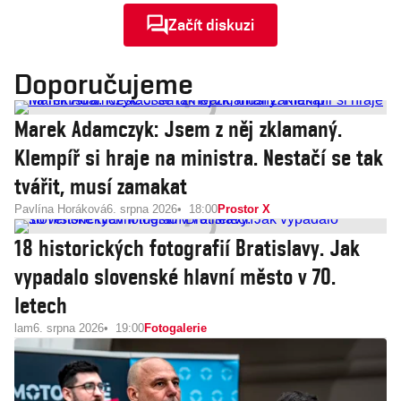
Začít diskuzi
Doporučujeme
Marek Adamczyk: Jsem z něj zklamaný.
Klempíř si hraje na ministra. Nestačí se tak
tvářit, musí zamakat
Pavlína Horáková
6. srpna 2026
18:00
Prostor X
18 historických fotografií Bratislavy. Jak
vypadalo slovenské hlavní město v 70.
letech
lam
6. srpna 2026
19:00
Fotogalerie