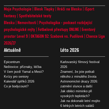
Moje Psychologie
Blesk Tlapky
Hráči na Blesku
iSport
Fantasy
Spotřebitelské testy
Blesku
Nemovitosti
Psychologika - podcast rozbíjející
psychologické mýty
Fotbalové přestupy ONLINE
Eventový
prostor Level 9
OKTAGON 92: Szabová vs. Pudilová
Chance Liga
2026/27
Aktuálně
Léto 2026
Epicentrum
Karlovarský filmový festival
Neštovice: příznaky, léčba
2026
V čem jezdí Yamal a Mesii?
Znamení, že jste potkali
Kvízy pro seniory
někoho z minulého života
Kalendář úplňků 2026
Astronomické úkazy 2026:
Co je bodycount?
zatmění slunce a další
Jak obléci miminko při
vysokých teplotách?
Jak na dokonalé letní mojito
6 lehkých letních salátů