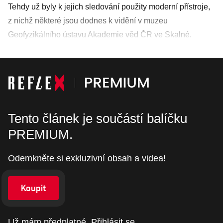
Tehdy už byly k jejich sledování použity moderní přístroje,
z nichž některé jsou dodnes k vidění v muzeu
Geofyzikálního ústavu Akademie věd ČR ve Skalné.
Tento článek je součástí balíčku
PREMIUM.
Odemkněte si exkluzivní obsah a videa!
Koupit
Už mám předplatné.
Přihlásit se