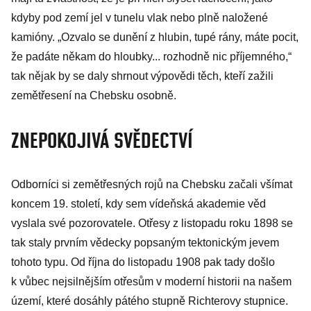
kdyby pod zemí jel v tunelu vlak nebo plně naložené
kamióny. „Ozvalo se dunění z hlubin, tupé rány, máte pocit,
že padáte někam do hloubky... rozhodně nic příjemného,“
tak nějak by se daly shrnout výpovědi těch, kteří zažili
zemětřesení na Chebsku osobně.
ZNEPOKOJIVÁ SVĚDECTVÍ
Odborníci si zemětřesných rojů na Chebsku začali všímat
koncem 19. století, kdy sem vídeňská akademie věd
vyslala své pozorovatele. Otřesy z listopadu roku 1898 se
tak staly prvním vědecky popsaným tektonickým jevem
tohoto typu. Od října do listopadu 1908 pak tady došlo
k vůbec nejsilnějším otřesům v moderní historii na našem
území, které dosáhly pátého stupně Richterovy stupnice.