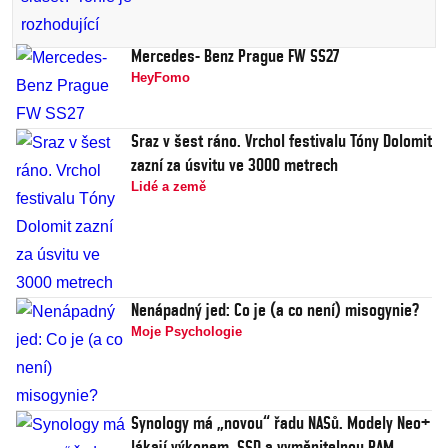
Mercedes- Benz Prague FW SS27
HeyFomo
Sraz v šest ráno. Vrchol festivalu Tóny Dolomit
zazní za úsvitu ve 3000 metrech
Lidé a země
Nenápadný jed: Co je (a co není) misogynie?
Moje Psychologie
Synology má „novou“ řadu NASů. Modely Neo+
lákají výkonem, SSD a vyměnitelnou RAM