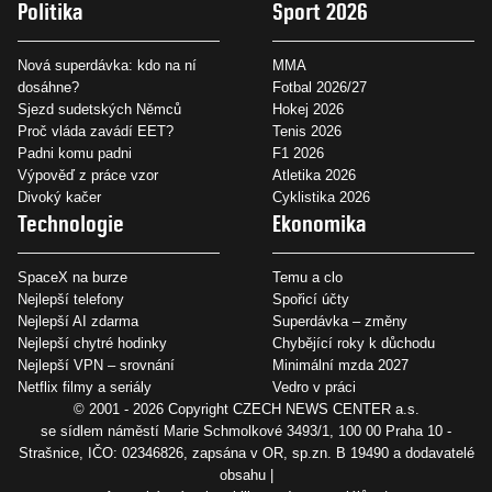
Politika
Sport 2026
Nová superdávka: kdo na ní
MMA
dosáhne?
Fotbal 2026/27
Sjezd sudetských Němců
Hokej 2026
Proč vláda zavádí EET?
Tenis 2026
Padni komu padni
F1 2026
Výpověď z práce vzor
Atletika 2026
Divoký kačer
Cyklistika 2026
Technologie
Ekonomika
SpaceX na burze
Temu a clo
Nejlepší telefony
Spořicí účty
Nejlepší AI zdarma
Superdávka – změny
Nejlepší chytré hodinky
Chybějící roky k důchodu
Nejlepší VPN – srovnání
Minimální mzda 2027
Netflix filmy a seriály
Vedro v práci
© 2001 - 2026 Copyright
CZECH NEWS CENTER a.s.
se sídlem náměstí Marie Schmolkové 3493/1, 100 00 Praha 10 -
Strašnice, IČO: 02346826, zapsána v OR, sp.zn. B 19490 a dodavatelé
obsahu