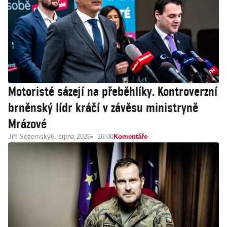
Motoristé sázejí na přeběhlíky. Kontroverzní
brněnský lídr kráčí v závěsu ministryně
Mrázové
Jiří Sezemský
6. srpna 2026
16:00
Komentáře