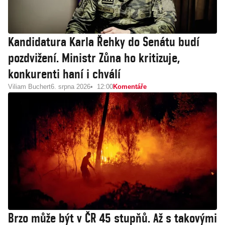
Kandidatura Karla Řehky do Senátu budí
pozdvižení. Ministr Zůna ho kritizuje,
konkurenti haní i chválí
Viliam Buchert
6. srpna 2026
12:00
Komentáře
Brzo může být v ČR 45 stupňů. Až s takovými