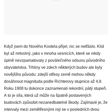
Když jsem do Nového Kostela přijel, nic se netřáslo. Klid
byl až mrtvolný, jako v mnoha vesnicích, které se nikdy
úplně nevzpamatovaly z poválečného odsunu původního
obyvatelstva. Trhliny ve zdech některých budov ale byly
novějšího původu: zdejší otřesy země mohou někdy
dosáhnout magnituda podle Richterovy stupnice až 4,8.
Roku 1908 tu dokonce zaznamenali rekordní, pátý stupeň.
A to je síla, která už může na špatně postavených
budovách způsobit nezanedbatelné škody. Zajímavé je, že
intervaly mezi zemětřesnými roji se v posledních dvou