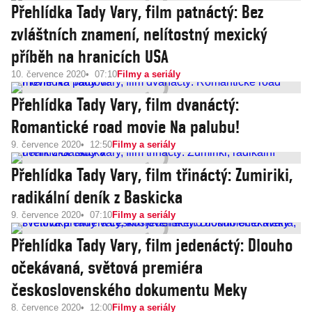
Přehlídka Tady Vary, film patnáctý: Bez
zvláštních znamení, nelítostný mexický
příběh na hranicích USA
10. července 2020
07:10
Filmy a seriály
Přehlídka Tady Vary, film dvanáctý:
Romantické road movie Na palubu!
9. července 2020
12:50
Filmy a seriály
Přehlídka Tady Vary, film třináctý: Zumiriki,
radikální deník z Baskicka
9. července 2020
07:10
Filmy a seriály
Přehlídka Tady Vary, film jedenáctý: Dlouho
očekávaná, světová premiéra
československého dokumentu Meky
8. července 2020
12:00
Filmy a seriály