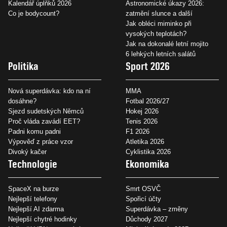
Kalendář úplňků 2026
Astronomické úkazy 2026:
Co je bodycount?
zatmění slunce a další
Jak obléci miminko při
vysokých teplotách?
Jak na dokonalé letní mojito
6 lehkých letních salátů
Politika
Sport 2026
Nová superdávka: kdo na ní
MMA
dosáhne?
Fotbal 2026/27
Sjezd sudetských Němců
Hokej 2026
Proč vláda zavádí EET?
Tenis 2026
Padni komu padni
F1 2026
Výpověď z práce vzor
Atletika 2026
Divoký kačer
Cyklistika 2026
Technologie
Ekonomika
SpaceX na burze
Smrt OSVČ
Nejlepší telefony
Spořicí účty
Nejlepší AI zdarma
Superdávka – změny
Nejlepší chytré hodinky
Důchody 2027