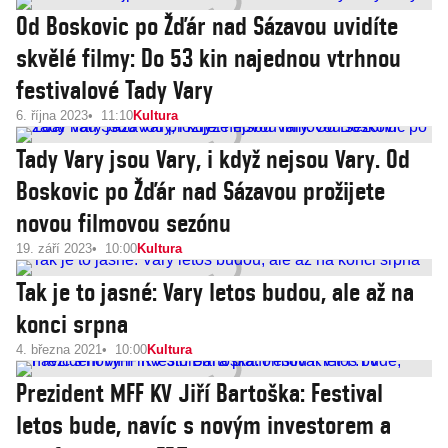
Od Boskovic po Žďár nad Sázavou uvidíte
skvělé filmy: Do 53 kin najednou vtrhnou
festivalové Tady Vary
6. října 2023
11:10
Kultura
Tady Vary jsou Vary, i když nejsou Vary. Od
Boskovic po Žďár nad Sázavou prožijete
novou filmovou sezónu
19. září 2023
10:00
Kultura
Tak je to jasné: Vary letos budou, ale až na
konci srpna
4. března 2021
10:00
Kultura
Prezident MFF KV Jiří Bartoška: Festival
letos bude, navíc s novým investorem a