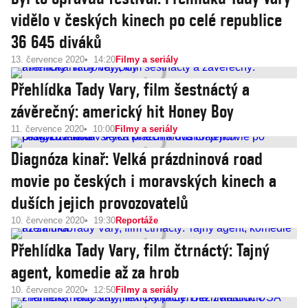
vidělo v českých kinech po celé republice
36 645 diváků
13. července 2020
14:20
Filmy a seriály
Přehlídka Tady Vary, film šestnáctý a
závěrečný: americký hit Honey Boy
11. července 2020
10:00
Filmy a seriály
Diagnóza kinař: Velká prázdninová road
movie po českých i moravských kinech a
duších jejich provozovatelů
10. července 2020
19:30
Reportáže
Přehlídka Tady Vary, film čtrnáctý: Tajný
agent, komedie až za hrob
10. července 2020
12:50
Filmy a seriály