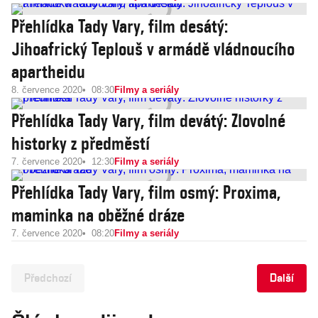
Přehlídka Tady Vary, film desátý:
Jihoafrický Teplouš v armádě vládnoucího
apartheidu
8. července 2020
08:30
Filmy a seriály
Přehlídka Tady Vary, film devátý: Zlovolné
historky z předměstí
7. července 2020
12:30
Filmy a seriály
Přehlídka Tady Vary, film osmý: Proxima,
maminka na oběžné dráze
7. července 2020
08:20
Filmy a seriály
Předchozí
Další