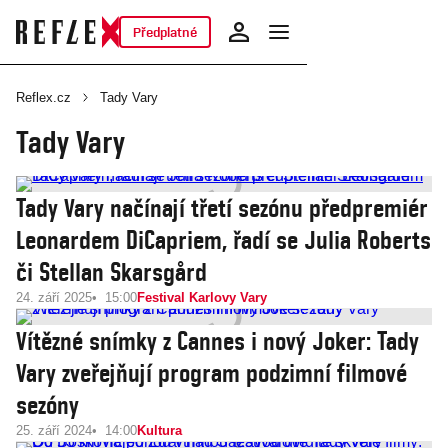
Předplatné
Reflex.cz
Tady Vary
Tady Vary
Tady Vary načínají třetí sezónu předpremiér
Leonardem DiCapriem, řadí se Julia Roberts
či Stellan Skarsgård
24. září 2025
15:00
Festival Karlovy Vary
Vítězné snímky z Cannes i nový Joker: Tady
Vary zveřejňují program podzimní filmové
sezóny
25. září 2024
14:00
Kultura