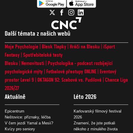
Další témata z našich webů
Moje Psychologie
Blesk Tlapky
Hráči na Blesku
iSport
Fantasy
Spotřebitelské testy
Blesku
Nemovitosti
Psychologika - podcast rozbíjející
psychologické mýty
Fotbalové přestupy ONLINE
Eventový
prostor Level 9
OKTAGON 92: Szabová vs. Pudilová
Chance Liga
2026/27
Aktuálně
Léto 2026
Epicentrum
Karlovarský filmový festival
Neštovice: příznaky, léčba
2026
V čem jezdí Yamal a Mesii?
Znamení, že jste potkali
Kvízy pro seniory
někoho z minulého života