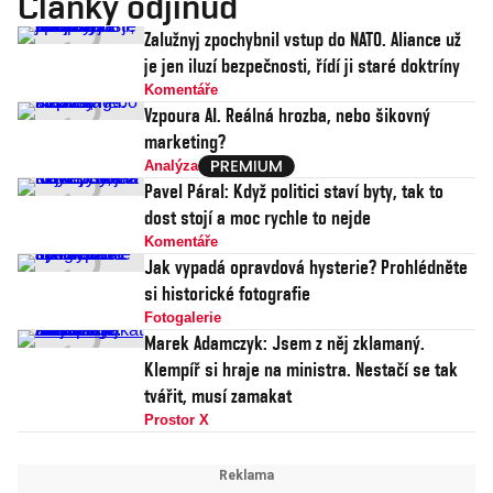
Články odjinud
Zalužnyj zpochybnil vstup do NATO. Aliance už
je jen iluzí bezpečnosti, řídí ji staré doktríny
Komentáře
Vzpoura AI. Reálná hrozba, nebo šikovný
marketing?
Analýza
Pavel Páral: Když politici staví byty, tak to
dost stojí a moc rychle to nejde
Komentáře
Jak vypadá opravdová hysterie? Prohlédněte
si historické fotografie
Fotogalerie
Marek Adamczyk: Jsem z něj zklamaný.
Klempíř si hraje na ministra. Nestačí se tak
tvářit, musí zamakat
Prostor X