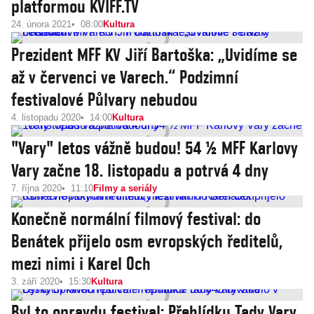
platformou KVIFF.TV
24. února 2021
08:00
Kultura
Prezident MFF KV Jiří Bartoška: „Uvidíme se
až v červenci ve Varech.“ Podzimní
festivalové Půlvary nebudou
4. listopadu 2020
14:00
Kultura
"Vary" letos vážně budou! 54 ½ MFF Karlovy
Vary začne 18. listopadu a potrvá 4 dny
7. října 2020
11:10
Filmy a seriály
Konečně normální filmový festival: do
Benátek přijelo osm evropských ředitelů,
mezi nimi i Karel Och
3. září 2020
15:30
Kultura
Byl to opravdu festival: Přehlídku Tady Vary