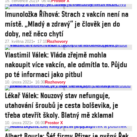
15. července 2021
06:40
Prostor X
Imunoložka Říhová: Strach z vakcín není na
místě. „Mladý a zdravý“ je člověk jen do
doby, než něco chytí
27. května 2021
17:10
Rozhovory
Vlastimil Válek: Vláda zřejmě mohla
nakoupit více vakcín, ale odmítla to. Půjdu
po té informaci jako pitbul
10. února 2021
16:30
Rozhovory
Lékař Válek: Nouzový stav nefunguje,
utahování šroubů je cesta bolševika, je
třeba otevřít školy. Blatný mě zklamal
10. února 2021
06:00
Prostor X
Albert Bourla: Šéf firmy Pfizer je pyšný Řek