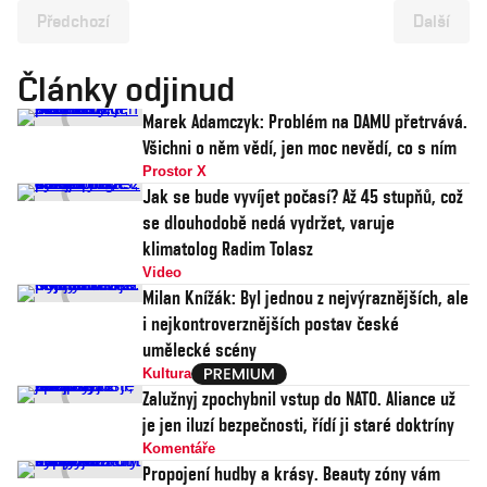
Předchozí
Další
Články odjinud
Marek Adamczyk: Problém na DAMU přetrvává.
Všichni o něm vědí, jen moc nevědí, co s ním
Prostor X
Jak se bude vyvíjet počasí? Až 45 stupňů, což
se dlouhodobě nedá vydržet, varuje
klimatolog Radim Tolasz
Video
Milan Knížák: Byl jednou z nejvýraznějších, ale
i nejkontroverznějších postav české
umělecké scény
Kultura
Zalužnyj zpochybnil vstup do NATO. Aliance už
je jen iluzí bezpečnosti, řídí ji staré doktríny
Komentáře
Propojení hudby a krásy. Beauty zóny vám