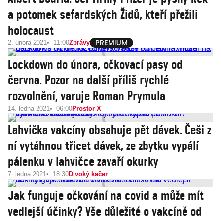
a potomek sefardských Židů, kteří přežili
holocaust
2. února 2021
11:00
Zprávy
Lockdown do února, očkovací pasy od
června. Pozor na další příliš rychlé
rozvolnění, varuje Roman Prymula
14. ledna 2021
06:00
Prostor X
Lahvička vakcíny obsahuje pět dávek. Češi z
ní vytáhnou třicet dávek, ze zbytku vypálí
pálenku v lahvičce zavaří okurky
7. ledna 2021
18:30
Divoký kačer
Jak funguje očkování na covid a může mít
vedlejší účinky? Vše důležité o vakcíně od