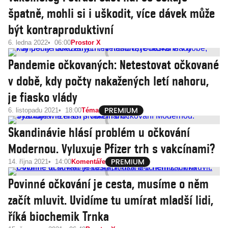
špatně, mohli si i uškodit, více dávek může
být kontraproduktivní
6. ledna 2022
06:00
Prostor X
Pandemie očkovaných: Netestovat očkované
v době, kdy počty nakažených letí nahoru,
je fiasko vlády
6. listopadu 2021
18:00
Téma
Skandinávie hlásí problém u očkování
Modernou. Vyluxuje Pfizer trh s vakcínami?
14. října 2021
14:00
Komentáře
Povinné očkování je cesta, musíme o něm
začít mluvit. Uvidíme tu umírat mladší lidi,
říká biochemik Trnka