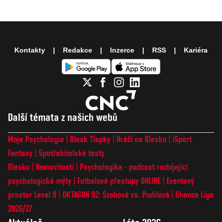
Kontakty
Redakce
Inzerce
RSS
Kariéra
Další témata z našich webů
Moje Psychologie
Blesk Tlapky
Hráči na Blesku
iSport
Fantasy
Spotřebitelské testy
Blesku
Nemovitosti
Psychologika - podcast rozbíjející
psychologické mýty
Fotbalové přestupy ONLINE
Eventový
prostor Level 9
OKTAGON 92: Szabová vs. Pudilová
Chance Liga
2026/27