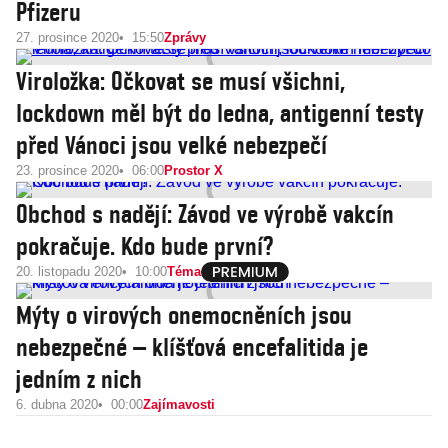
Pfizeru
27. prosince 2020
15:50
Zprávy
Viroložka: Očkovat se musí všichni,
lockdown měl být do ledna, antigenní testy
před Vánoci jsou velké nebezpečí
23. prosince 2020
06:00
Prostor X
Obchod s nadějí: Závod ve výrobě vakcín
pokračuje. Kdo bude první?
20. listopadu 2020
10:00
Téma
Mýty o virových onemocněních jsou
nebezpečné – klíšťová encefalitida je
jedním z nich
6. dubna 2020
00:00
Zajímavosti