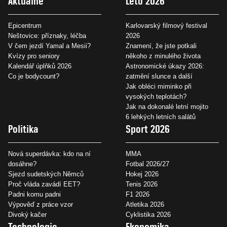
Aktuálně
Léto 2026
Epicentrum
Karlovarský filmový festival
Neštovice: příznaky, léčba
2026
V čem jezdí Yamal a Mesii?
Znamení, že jste potkali
Kvízy pro seniory
někoho z minulého života
Kalendář úplňků 2026
Astronomické úkazy 2026:
Co je bodycount?
zatmění slunce a další
Jak obléci miminko při
vysokých teplotách?
Jak na dokonalé letní mojito
6 lehkých letních salátů
Politika
Sport 2026
Nová superdávka: kdo na ní
MMA
dosáhne?
Fotbal 2026/27
Sjezd sudetských Němců
Hokej 2026
Proč vláda zavádí EET?
Tenis 2026
Padni komu padni
F1 2026
Výpověď z práce vzor
Atletika 2026
Divoký kačer
Cyklistika 2026
Technologie
Ekonomika