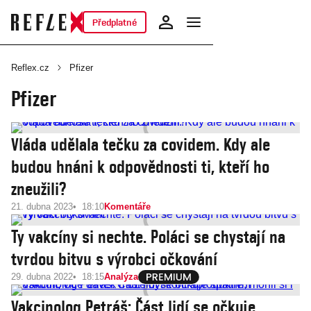
Předplatné
Reflex.cz
Pfizer
Pfizer
Vláda udělala tečku za covidem. Kdy ale
budou hnáni k odpovědnosti ti, kteří ho
zneužili?
21. dubna 2023
18:10
Komentáře
Ty vakcíny si nechte. Poláci se chystají na
tvrdou bitvu s výrobci očkování
29. dubna 2022
18:15
Analýza
Vakcinolog Petráš: Část lidí se očkuje