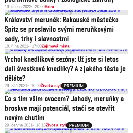
19. dubna 2022
20:00
Extra
Království meruněk: Rakouské městečko
Spitz se proslavilo svými meruňkovými
sady, trhy i slavnostmi
18. října 2021
17:00
Zajímavá místa
Vrchol knedlíkové sezóny: Už jste si letos
dali švestkové knedlíky? A z jakého těsta je
děláte?
29. září 2021
10:00
Život a styl
Co s tím vším ovocem? Jahody, meruňky a
broskve mají potenciál, stačí se otevřít
novým chutím
29. června 2021
18:15
Život a styl