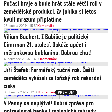
Počasí hraje a bude hrát stále větší roli v
zemědělské produkci. Za jablka si letos
kvůli mrazům připlatíme
26. dubna 2024
15:50
Komentáře
Viliam Buchert: Z Babiše je politický
Cimrman 21. století. Dokáže upéct i
měrunkovou bublaninu. Dobrou chuť!
4. července 2023
14:00
Komentáře
Jiří Štefek: Farmářský tučný rok. Čeští
zemědělci vykázali za loňský rok rekordní
zisky
30. března 2023
12:00
Komentáře
V Penny se neplýtvá! Dobrá zpráva pro
potravinové banky i zoologické zahrady