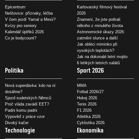
Epicentrum
Karlovarský filmový festival
Neštovice: příznaky, léčba
2026
V čem jezdí Yamal a Mesii?
Znamení, že jste potkali
Kvízy pro seniory
někoho z minulého života
Kalendář úplňků 2026
Astronomické úkazy 2026:
Co je bodycount?
zatmění slunce a další
Jak obléci miminko při
vysokých teplotách?
Jak na dokonalé letní mojito
6 lehkých letních salátů
Politika
Sport 2026
Nová superdávka: kdo na ní
MMA
dosáhne?
Fotbal 2026/27
Sjezd sudetských Němců
Hokej 2026
Proč vláda zavádí EET?
Tenis 2026
Padni komu padni
F1 2026
Výpověď z práce vzor
Atletika 2026
Divoký kačer
Cyklistika 2026
Technologie
Ekonomika