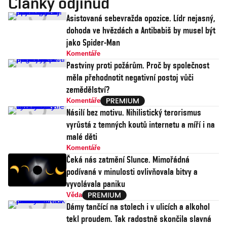
Články odjinud
Asistovaná sebevražda opozice. Lídr nejasný,
dohoda ve hvězdách a Antibabiš by musel být
jako Spider-Man
Komentáře
Pastviny proti požárům. Proč by společnost
měla přehodnotit negativní postoj vůči
zemědělství?
Komentáře
Násilí bez motivu. Nihilistický terorismus
vyrůstá z temných koutů internetu a míří i na
malé děti
Komentáře
Čeká nás zatmění Slunce. Mimořádná
podívaná v minulosti ovlivňovala bitvy a
vyvolávala paniku
Věda
Dámy tančící na stolech i v ulicích a alkohol
tekl proudem. Tak radostně skončila slavná