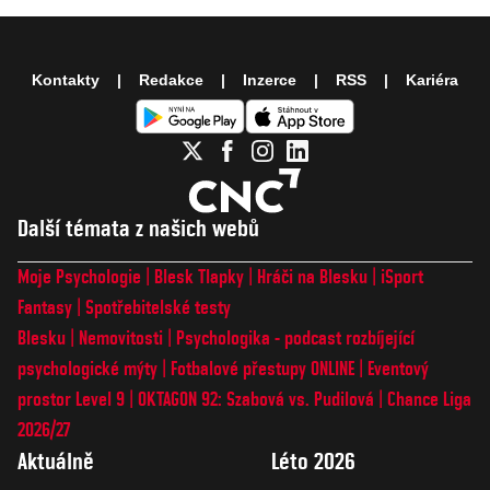
Kontakty
Redakce
Inzerce
RSS
Kariéra
Další témata z našich webů
Moje Psychologie
Blesk Tlapky
Hráči na Blesku
iSport
Fantasy
Spotřebitelské testy
Blesku
Nemovitosti
Psychologika - podcast rozbíjející
psychologické mýty
Fotbalové přestupy ONLINE
Eventový
prostor Level 9
OKTAGON 92: Szabová vs. Pudilová
Chance Liga
2026/27
Aktuálně
Léto 2026