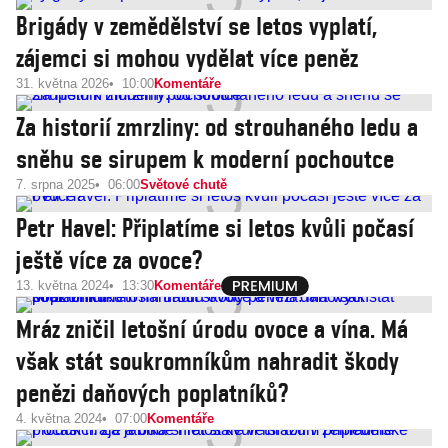
Brigády v zemědělství se letos vyplatí,
zájemci si mohou vydělat více peněz
31. května 2026
10:00
Komentáře
Za historií zmrzliny: od strouhaného ledu a
sněhu se sirupem k moderní pochoutce
7. srpna 2025
06:00
Světové chutě
Petr Havel: Připlatíme si letos kvůli počasí
ještě více za ovoce?
13. května 2024
13:30
Komentáře
Mráz zničil letošní úrodu ovoce a vína. Má
však stát soukromníkům nahradit škody
penězi daňových poplatníků?
4. května 2024
07:00
Komentáře