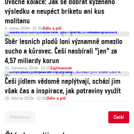
Ovocné koláče: Jak se dobrat kýženého
výsledku a neupéct briketu ani kus
molitanu
4. srpna 2019
15:30
Jídlo a pití
Sběr lesních plodů loni významně omezilo
sucho a kůrovec. Češi nasbírali "jen" za
4,57 miliardy korun
15. července 2019
14:20
Zajímavosti
Češi jídlem vědomě neplýtvají, schází jim
však čas a inspirace, jak potraviny využít
28. března 2019
12:00
Jídlo a pití
Předchozí
Další