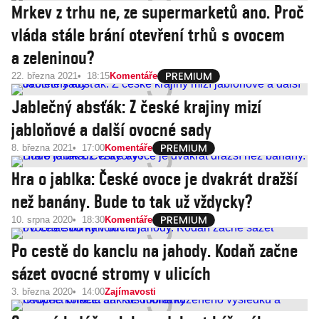
Mrkev z trhu ne, ze supermarketů ano. Proč
vláda stále brání otevření trhů s ovocem
a zeleninou?
22. března 2021
18:15
Komentáře
Jablečný absťák: Z české krajiny mizí
jabloňové a další ovocné sady
8. března 2021
17:00
Komentáře
Hra o jablka: České ovoce je dvakrát dražší
než banány. Bude to tak už vždycky?
10. srpna 2020
18:30
Komentáře
Po cestě do kanclu na jahody. Kodaň začne
sázet ovocné stromy v ulicích
3. března 2020
14:00
Zajímavosti