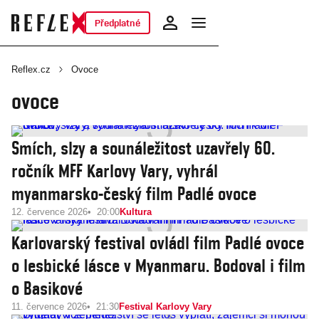
Předplatné
Reflex.cz
Ovoce
ovoce
Smích, slzy a sounáležitost uzavřely 60.
ročník MFF Karlovy Vary, vyhrál
myanmarsko-český film Padlé ovoce
12. července 2026
20:00
Kultura
Karlovarský festival ovládl film Padlé ovoce
o lesbické lásce v Myanmaru. Bodoval i film
o Basikové
11. července 2026
21:30
Festival Karlovy Vary