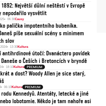
 1892: Největší důlní neštěstí v Evropě
y nepodařilo vysvětlit
025
06:30
Causy
ako palička impotentního bubeníka.
Daneš píše sexuální scény s minimem
ch slov
 2024
13:30
Kultura
í antihrdinové útočí: Dvanáctero povídek
 Daneše o Češích i Bretoncích v bryndě
24
18:10
Kultura
krát a dost? Woody Allen je sice starý,
áš
4
06:10
Kultura
í rodu Kennedyů. Atentáty, letecké a jiné
nebo lobotomie. Někdo je tam nahoře asi