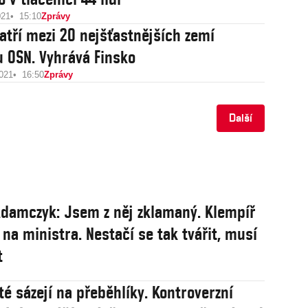
021
15:10
Zprávy
atří mezi 20 nejšťastnějších zemí
u OSN. Vyhrává Finsko
2021
16:50
Zprávy
Další
damczyk: Jsem z něj zklamaný. Klempíř
 na ministra. Nestačí se tak tvářit, musí
t
té sázejí na přeběhlíky. Kontroverzní