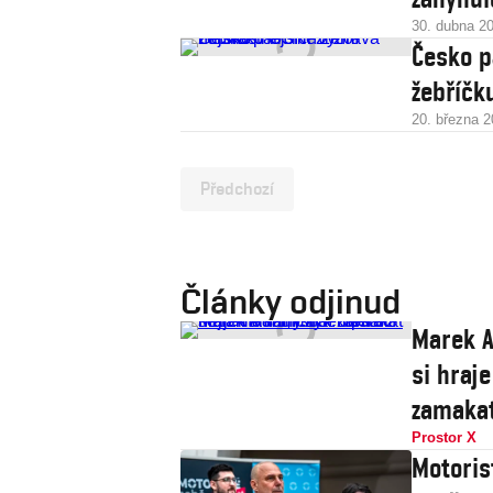
30. dubna 2
Česko p
žebříčk
20. března 
Předchozí
Články odjinud
Marek A
si hraje
zamaka
Prostor X
Motoris