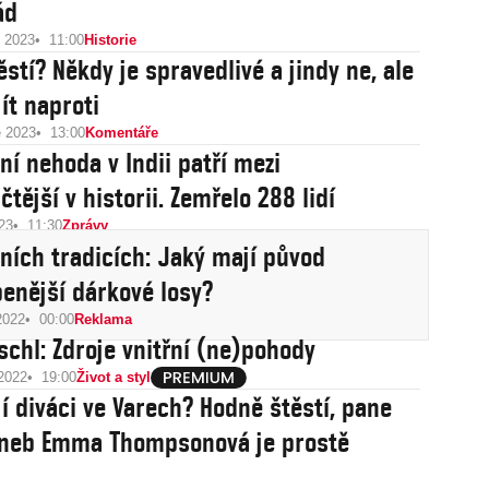
ád
u 2023
11:00
Historie
ěstí? Někdy je spravedlivé a jindy ne, ale
ít naproti
e 2023
13:00
Komentáře
ní nehoda v Indii patří mezi
čtější v historii. Zemřelo 288 lidí
23
11:30
Zprávy
ních tradicích: Jaký mají původ
benější dárkové losy?
2022
00:00
Reklama
öschl: Zdroje vnitřní (ne)pohody
 2022
19:00
Život a styl
jí diváci ve Varech? Hodně štěstí, pane
aneb Emma Thompsonová je prostě