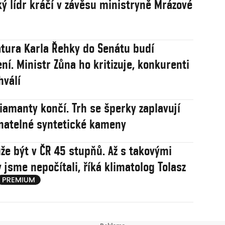
ý lídr kráčí v závěsu ministryně Mrázové
tura Karla Řehky do Senátu budí
ní. Ministr Zůna ho kritizuje, konkurenti
hválí
iamanty končí. Trh se šperky zaplavují
natelné syntetické kameny
že být v ČR 45 stupňů. Až s takovými
 jsme nepočítali, říká klimatolog Tolasz