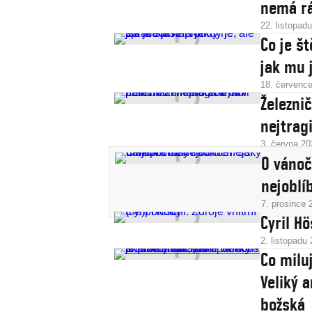
nemá r
22. listopad
Co je št
jak mu j
18. červenc
Železnič
nejtragi
3. června 20
O vánoč
nejoblí
7. prosince 
Cyril H
2. listopadu
Co milu
Veliký 
božská