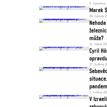
5. července
Marek S
30. června 
Nehoda 
železni
může?
11. srpna 20
Cyril Hö
opravdu
27. května 
Sebevěd
situace
pandem
3. května 20
V Izrae
zahynulo