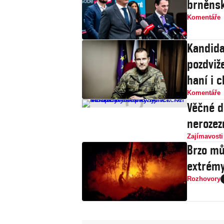
brněnsk
Komentáře
Kandida
pozdviže
haní i c
Komentáře
Věčné d
nerozez
Zajímavosti
Brzo mů
extrémy
Rozhovory