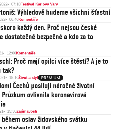
 2022
07:10
Festival Karlovy Vary
toniš: Výhledově budeme všichni šťastní
2022
06:40
Komentáře
skoro každý den. Proč nejsou české
ce dostatečně bezpečné a kdo za to
21
12:00
Komentáře
schl: Proč mají opilci více štěstí? A je to
 tak?
2021
18:10
Život a styl
omí Čechů posilují náročné životní
. Průzkum ovlivnila koronavirová
ie
21
15:30
Zajímavosti
li během oslav židovského svátku
 v tlačenici 44 lidí