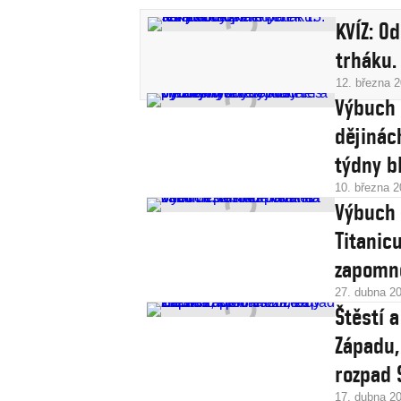
KVÍZ: O
trháku.
12. března 
Výbuch 
dějinách
týdny b
10. března 
Výbuch 
Titanicu
zapomn
27. dubna 2
Štěstí 
Západu,
rozpad 
17. dubna 2