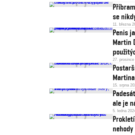
Příbram
se nikd
11. března 2
Penis j
Martin 
použitý
27. prosince
Postarš
Martina
15. srpna 20
Padesát
ale je n
5. ledna 202
Proklet
nehody 