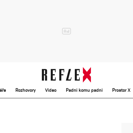
áře
Rozhovory
Video
Padni komu padni
Prostor X