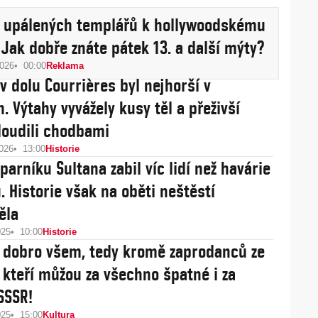
d upálených templářů k hollywoodskému
 Jak dobře znáte pátek 13. a další mýty?
2026
00:00
Reklama
v dolu Courrières byl nejhorší v
. Výtahy vyvážely kusy těl a přeživší
loudili chodbami
2026
13:00
Historie
parníku Sultana zabil víc lidí než havárie
. Historie však na oběti neštěstí
ěla
025
10:00
Historie
a dobro všem, tedy kromě zaprodanců ze
 kteří můžou za všechno špatné i za
SSSR!
025
15:00
Kultura