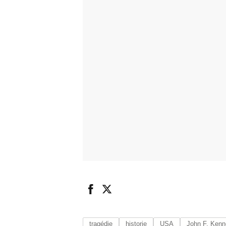
tragédie
historie
USA
John F. Ken