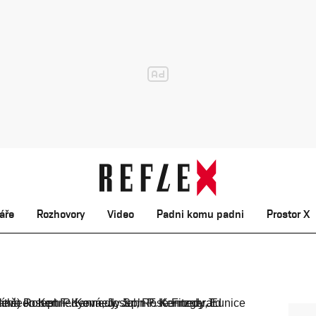
áře
Rozhovory
Video
Padni komu padni
Prostor X