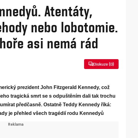
nnedyů. Atentáty,
nehody nebo lobotomie.
hoře asi nemá rád
Diskuze (
0
)
americký prezident John Fitzgerald Kennedy, což
jeho tragická smrt se s odpuštěním dali tak trochu
umírat předčasně. Ostatně Teddy Kennedy říká:
dy je přehled všech tragédií rodu Kennedyů