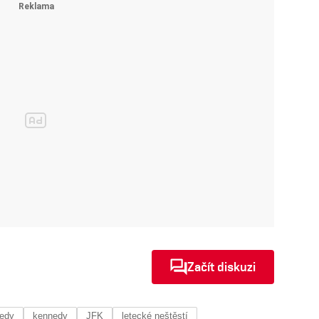
Začít diskuzi
nedy
kennedy
JFK
letecké neštěstí