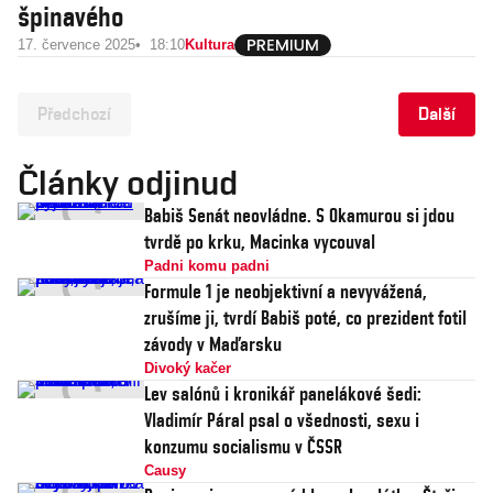
špinavého
17. července 2025
18:10
Kultura
Předchozí
Další
Články odjinud
Babiš Senát neovládne. S Okamurou si jdou
tvrdě po krku, Macinka vycouval
Padni komu padni
Formule 1 je neobjektivní a nevyvážená,
zrušíme ji, tvrdí Babiš poté, co prezident fotil
závody v Maďarsku
Divoký kačer
Lev salónů i kronikář panelákové šedi:
Vladimír Páral psal o všednosti, sexu i
konzumu socialismu v ČSSR
Causy