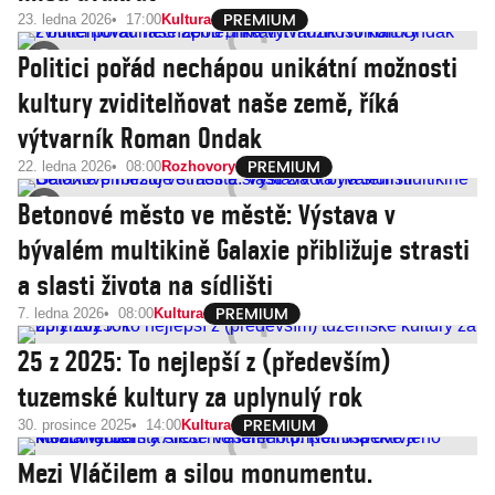
23. ledna 2026
17:00
Kultura
Politici pořád nechápou unikátní možnosti
kultury zviditelňovat naše země, říká
výtvarník Roman Ondak
22. ledna 2026
08:00
Rozhovory
Betonové město ve městě: Výstava v
bývalém multikině Galaxie přibližuje strasti
a slasti života na sídlišti
7. ledna 2026
08:00
Kultura
25 z 2025: To nejlepší z (především)
tuzemské kultury za uplynulý rok
30. prosince 2025
14:00
Kultura
Mezi Vláčilem a silou monumentu.