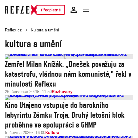
Předplatné
Reflex.cz
Kultura a umění
kultura a umění
Zemřel Milan Knížák. „Dnešek považuju za
katastrofu, vládnou nám komunisté," řekl v
minulosti Reflexu
26. července 2026
11:50
Rozhovory
Kino Utajeno vstupuje do barokního
labyrintu Zámku Troja. Druhý letošní blok
proběhne ve spolupráci s GHMP
5. června 2026
16:00
Kultura