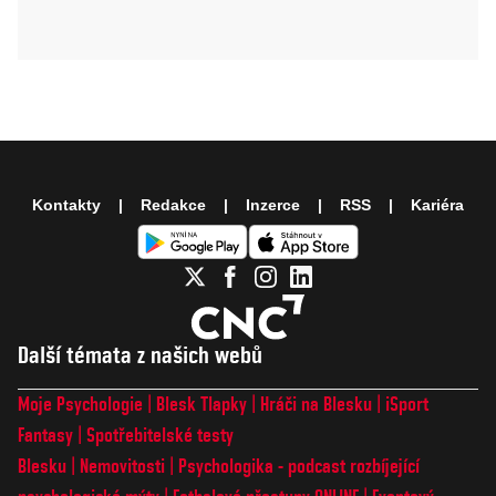
Kontakty
Redakce
Inzerce
RSS
Kariéra
Další témata z našich webů
Moje Psychologie
Blesk Tlapky
Hráči na Blesku
iSport
Fantasy
Spotřebitelské testy
Blesku
Nemovitosti
Psychologika - podcast rozbíjející