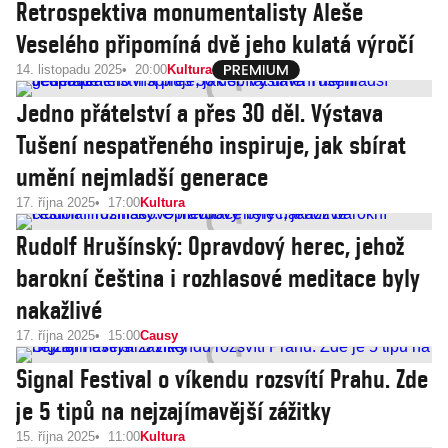
Retrospektiva monumentalisty Aleše
Veselého připomíná dvě jeho kulatá výročí
14. listopadu 2025
20:00
Kultura
Jedno přátelství a přes 30 děl. Výstava
Tušení nespatřeného inspiruje, jak sbírat
umění nejmladší generace
17. října 2025
17:00
Kultura
Rudolf Hrušínský: Opravdový herec, jehož
barokní čeština i rozhlasové meditace byly
nakažlivé
17. října 2025
15:00
Causy
Signal Festival o víkendu rozsvítí Prahu. Zde
je 5 tipů na nejzajímavější zážitky
15. října 2025
11:00
Kultura