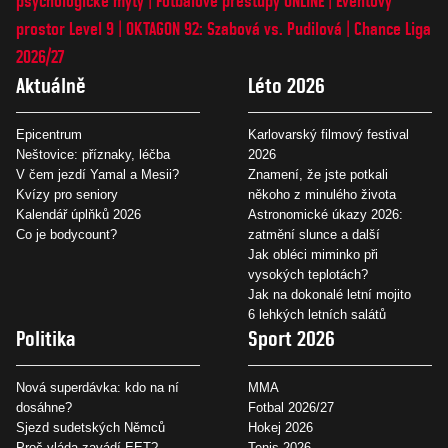
psychologické mýty
Fotbalové přestupy ONLINE
Eventový
prostor Level 9
OKTAGON 92: Szabová vs. Pudilová
Chance Liga
2026/27
Aktuálně
Léto 2026
Epicentrum
Karlovarský filmový festival
Neštovice: příznaky, léčba
2026
V čem jezdí Yamal a Mesii?
Znamení, že jste potkali
Kvízy pro seniory
někoho z minulého života
Kalendář úplňků 2026
Astronomické úkazy 2026:
Co je bodycount?
zatmění slunce a další
Jak obléci miminko při
vysokých teplotách?
Jak na dokonalé letní mojito
6 lehkých letních salátů
Politika
Sport 2026
Nová superdávka: kdo na ní
MMA
dosáhne?
Fotbal 2026/27
Sjezd sudetských Němců
Hokej 2026
Proč vláda zavádí EET?
Tenis 2026