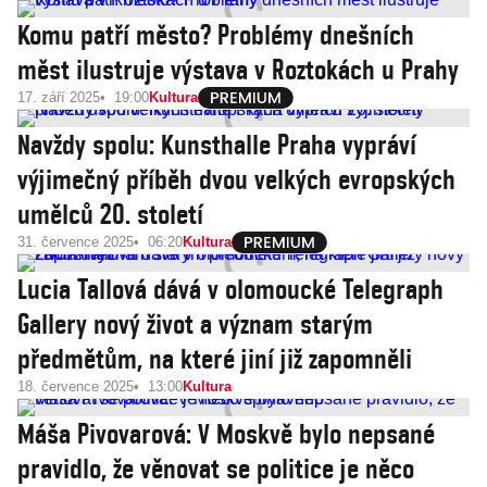
Komu patří město? Problémy dnešních
měst ilustruje výstava v Roztokách u Prahy
17. září 2025
19:00
Kultura
Navždy spolu: Kunsthalle Praha vypráví
výjimečný příběh dvou velkých evropských
umělců 20. století
31. července 2025
06:20
Kultura
Lucia Tallová dává v olomoucké Telegraph
Gallery nový život a význam starým
předmětům, na které jiní již zapomněli
18. července 2025
13:00
Kultura
Máša Pivovarová: V Moskvě bylo nepsané
pravidlo, že věnovat se politice je něco