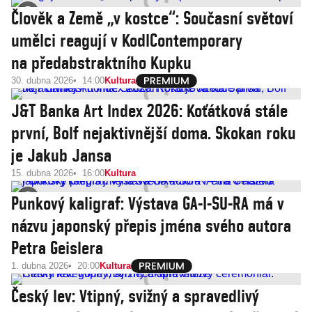
Člověk a Země „v kostce“: Současní světoví
umělci reagují v KodlContemporary
na předabstraktního Kupku
30. dubna 2026
14:00
Kultura
J&T Banka Art Index 2026: Koťátková stále
první, Bolf nejaktivnější doma. Skokan roku
je Jakub Jansa
15. dubna 2026
16:00
Kultura
Punkový kaligraf: Výstava GA-I-SU-RA má v
názvu japonský přepis jména svého autora
Petra Geislera
1. dubna 2026
20:00
Kultura
Český lev: Vtipný, svižný a spravedlivý