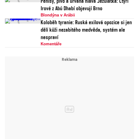
Penisy, pivo a urvaná hlava Jezulátka: Čtyři
Irové z Abú Dhabí objevují Brno
Blondýna v Arábii
Koloběh tyranie: Ruská exilová opozice si jen
dělí kůži nezabitého medvěda, systém ale
nespraví
Komentáře