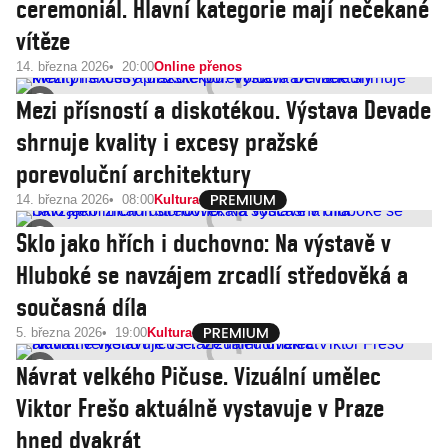
ceremoniál. Hlavní kategorie mají nečekané
vítěze
14. března 2026
20:00
Online přenos
Mezi přísností a diskotékou. Výstava Devade
shrnuje kvality i excesy pražské
porevoluční architektury
14. března 2026
08:00
Kultura
Sklo jako hřích i duchovno: Na výstavě v
Hluboké se navzájem zrcadlí středověká a
současná díla
5. března 2026
19:00
Kultura
Návrat velkého Pičuse. Vizuální umělec
Viktor Frešo aktuálně vystavuje v Praze
hned dvakrát