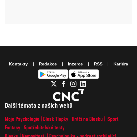
Kontakty
Redakce
Inzerce
RSS
Kariéra
Další témata z našich webů
Moje Psychologie
Blesk Tlapky
Hráči na Blesku
iSport
Fantasy
Spotřebitelské testy
Blesku
Nemovitosti
Psychologika - podcast rozbíjející