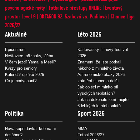
psychologické mýty
Fotbalové přestupy ONLINE
Eventový
prostor Level 9
OKTAGON 92: Szabová vs. Pudilová
Chance Liga
2026/27
Aktuálně
Léto 2026
Epicentrum
Karlovarský filmový festival
Neštovice: příznaky, léčba
2026
V čem jezdí Yamal a Mesii?
Znamení, že jste potkali
Kvízy pro seniory
někoho z minulého života
Kalendář úplňků 2026
Astronomické úkazy 2026:
Co je bodycount?
zatmění slunce a další
Jak obléci miminko při
vysokých teplotách?
Jak na dokonalé letní mojito
6 lehkých letních salátů
Politika
Sport 2026
Nová superdávka: kdo na ní
MMA
dosáhne?
Fotbal 2026/27