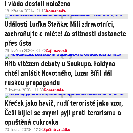
i vláda dostali naloženo
18. března 2021
21:15
Komentáře
Události Luďka Staňka: Milí zdravotníci,
zachraňujte a mlčte! Za stížnosti dostanete
přes ústa
29. května 2020
09:20
Zajímavosti
Hřib vítězem debaty u Soukupa. Foldyna
chtěl zmlátit Novotného, Luzar šířil dál
ruskou propagandu
7. května 2020
11:30
Komentáře
Křeček jako bavič, rudí teroristé jako vzor,
Češi bijící se svými pyji proti terorismu a
opuštěná cukrovka
20. ledna 2020
12:30
Zpětné zrcátko