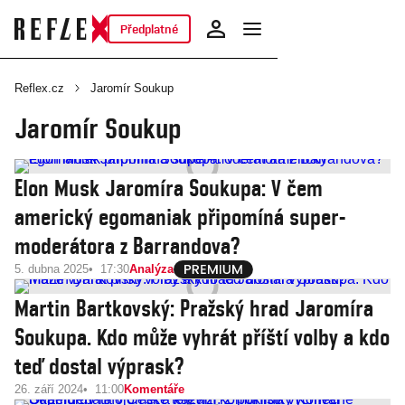
Předplatné
Reflex.cz
Jaromír Soukup
Jaromír Soukup
Elon Musk Jaromíra Soukupa: V čem
americký egomaniak připomíná super-
moderátora z Barrandova?
5. dubna 2025
17:30
Analýza
Martin Bartkovský: Pražský hrad Jaromíra
Soukupa. Kdo může vyhrát příští volby a kdo
teď dostal výprask?
26. září 2024
11:00
Komentáře