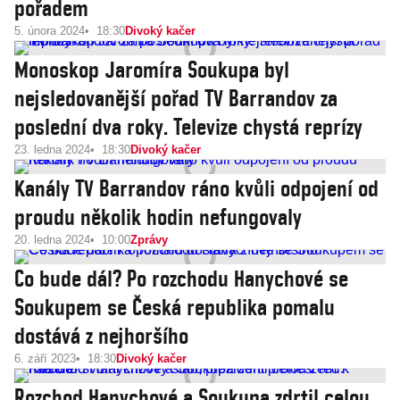
pořadem
5. února 2024
18:30
Divoký kačer
Monoskop Jaromíra Soukupa byl
nejsledovanější pořad TV Barrandov za
poslední dva roky. Televize chystá reprízy
23. ledna 2024
18:30
Divoký kačer
Kanály TV Barrandov ráno kvůli odpojení od
proudu několik hodin nefungovaly
20. ledna 2024
10:00
Zprávy
Co bude dál? Po rozchodu Hanychové se
Soukupem se Česká republika pomalu
dostává z nejhoršího
6. září 2023
18:30
Divoký kačer
Rozchod Hanychové a Soukupa zdrtil celou