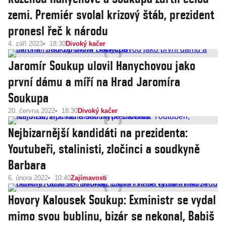
zemi. Premiér svolal krizový štáb, prezident
pronesl řeč k národu
4. září 2023
18:30
Divoký kačer
Jaromír Soukup ulovil Hanychovou jako
první dámu a míří na Hrad Jaromíra
Soukupa
20. června 2022
18:30
Divoký kačer
Nejbizarnější kandidáti na prezidenta:
Youtubeři, stalinisti, zločinci a soudkyně
Barbara
6. února 2022
10:40
Zajímavosti
Hovory Kalousek Soukup: Exministr se vydal
mimo svou bublinu, bizár se nekonal, Babiš