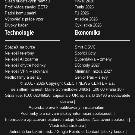
Sjezd sudetských Němců
Hokej 2026
Proč vláda zavádí EET?
Tenis 2026
Padni komu padni
F1 2026
Výpověď z práce vzor
Atletika 2026
Divoký kačer
Cyklistika 2026
Technologie
Ekonomika
SpaceX na burze
Smrt OSVČ
Nejlepší telefony
Spořicí účty
Nejlepší AI zdarma
Superdávka – změny
Nejlepší chytré hodinky
Důchody 2027
Nejlepší VPN – srovnání
Minimální mzda 2027
Netflix filmy a seriály
Senior Pas – slevy
© 2001 - 2026 Copyright
CZECH NEWS CENTER a.s.
se sídlem náměstí Marie Schmolkové 3493/1, 100 00 Praha 10 -
Strašnice, IČO: 02346826, zapsána v OR, sp.zn. B 19490 a dodavatelé
obsahu
Autorská práva k publikovaným materiálům
Podmínky pro užívání služby informační společnosti
Informace o zpracování osobních údajů
Cookies
Nastavení soukromí
Vlastnická struktura
Jednotná kontaktní místa / Single Points of Contact
Etický kodex