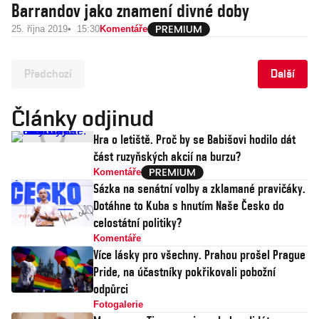
Barrandov jako znamení divné doby
25. října 2019
15:30
Komentáře
Předchozí
Další
Články odjinud
Hra o letiště. Proč by se Babišovi hodilo dát
část ruzyňských akcií na burzu?
Komentáře
Sázka na senátní volby a zklamané pravičáky.
Dotáhne to Kuba s hnutím Naše Česko do
celostátní politiky?
Komentáře
Více lásky pro všechny. Prahou prošel Prague
Pride, na účastníky pokřikovali pobožní
odpůrci
Fotogalerie