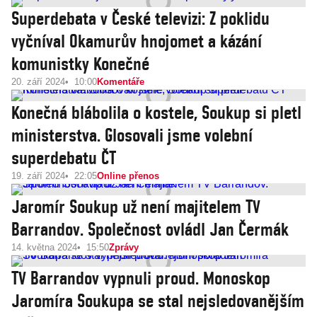
Superdebata v České televizi: Z poklidu
vyčníval Okamurův hnojomet a kázání
komunistky Konečné
20. září 2024
10:00
Komentáře
Konečná blábolila o kostele, Soukup si pletl
ministerstva. Glosovali jsme volební
superdebatu ČT
19. září 2024
22:05
Online přenos
Jaromír Soukup už není majitelem TV
Barrandov. Společnost ovládl Jan Čermák
14. května 2024
15:50
Zprávy
TV Barrandov vypnuli proud. Monoskop
Jaromíra Soukupa se stal nejsledovanějším