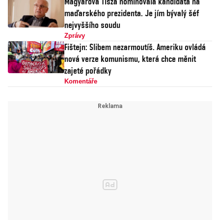
Magyarova Tisza nominovala kandidáta na
maďarského prezidenta. Je jím bývalý šéf
nejvyššího soudu
Zprávy
Fištejn: Slibem nezarmoutíš. Ameriku ovládá
nová verze komunismu, která chce měnit
zajeté pořádky
Komentáře