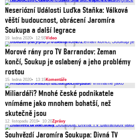
Neseriózní Události Luďka Staňka: Válková
věští budoucnost, obrácení Jaromíra
Soukupa a další legrace
19. ledna 2020
12:55
Video
Morové rány pro TV Barrandov: Zeman
končí, Soukup je oslabený a jeho problémy
rostou
15. ledna 2020
13:15
Komentáře
Miliardáři? Mnohé české podnikatele
vnímáme jako mnohem bohatší, než
skutečně jsou
12. listopadu 2019
10:20
Zprávy
Souhvězdí Jaromíra Soukupa: Divná TV