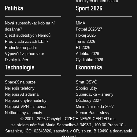
6 lehkých letních salátů
Politika
Sport 2026
Nová superdávka: kdo na ní
MMA
dosáhne?
Fotbal 2026/27
Sjezd sudetských Němců
Hokej 2026
Proč vláda zavádí EET?
Tenis 2026
Padni komu padni
F1 2026
Výpověď z práce vzor
Atletika 2026
Divoký kačer
Cyklistika 2026
Technologie
Ekonomika
SpaceX na burze
Smrt OSVČ
Nejlepší telefony
Spořicí účty
Nejlepší AI zdarma
Superdávka – změny
Nejlepší chytré hodinky
Důchody 2027
Nejlepší VPN – srovnání
Minimální mzda 2027
Netflix filmy a seriály
Senior Pas – slevy
© 2001 - 2026 Copyright
CZECH NEWS CENTER a.s.
se sídlem náměstí Marie Schmolkové 3493/1, 100 00 Praha 10 -
Strašnice, IČO: 02346826, zapsána v OR, sp.zn. B 19490 a dodavatelé