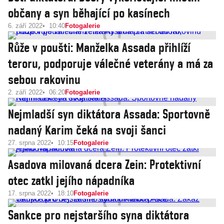
občany a syn běhající po kasínech
6. září 2022
10:40
Fotogalerie
Růže v poušti: Manželka Assada přihlíží
teroru, podporuje válečné veterány a má za
sebou rakovinu
2. září 2022
06:20
Fotogalerie
Nejmladší syn diktátora Assada: Sportovně
nadaný Karim čeká na svoji šanci
27. srpna 2022
10:15
Fotogalerie
Asadova milovaná dcera Zein: Protektivní
otec zatkl jejího nápadníka
17. srpna 2022
18:10
Fotogalerie
Sankce pro nejstaršího syna diktátora