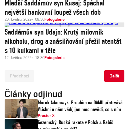
Mladší Saddámův syn Kusaj: Spáchal
největší bankovní loupež všech dob
20. května 2022
09:30
Fotogalerie
Saddámův syn Udajn: Krutý milovník
alkoholu, drog a znásilňování přežil atentát
s 10 kulkami v těle
12. května 2022
18:30
Fotogalerie
Předchozí
Další
Články odjinud
Marek Adamczyk: Problém na DAMU přetrvává.
Všichni o něm vědí, jen moc nevědí, co s ním
Prostor X
Sezemský: Ruská raketa v Polsku. Babiš