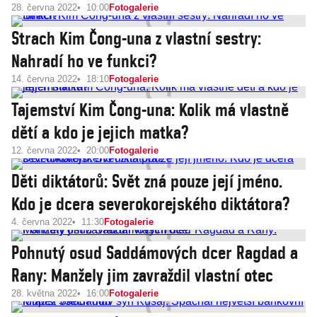
28. června 2022
10:00
Fotogalerie
Strach Kim Čong-una z vlastní sestry:
Nahradí ho ve funkci?
14. června 2022
18:10
Fotogalerie
Tajemství Kim Čong-una: Kolik má vlastně
dětí a kdo je jejich matka?
12. června 2022
20:00
Fotogalerie
Děti diktátorů: Svět zná pouze její jméno.
Kdo je dcera severokorejského diktátora?
4. června 2022
11:30
Fotogalerie
Pohnutý osud Saddámových dcer Ragdad a
Rany: Manžely jim zavraždil vlastní otec
28. května 2022
16:00
Fotogalerie