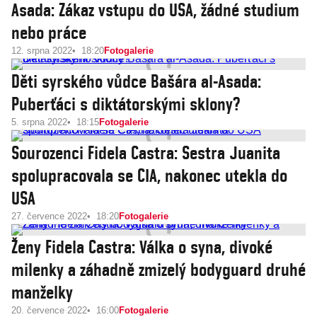
Asada: Zákaz vstupu do USA, žádné studium
nebo práce
12. srpna 2022
18:20
Fotogalerie
Děti syrského vůdce Bašára al-Asada:
Puberťáci s diktátorskými sklony?
5. srpna 2022
18:15
Fotogalerie
Sourozenci Fidela Castra: Sestra Juanita
spolupracovala se CIA, nakonec utekla do
USA
27. července 2022
18:20
Fotogalerie
Ženy Fidela Castra: Válka o syna, divoké
milenky a záhadně zmizelý bodyguard druhé
manželky
20. července 2022
16:00
Fotogalerie