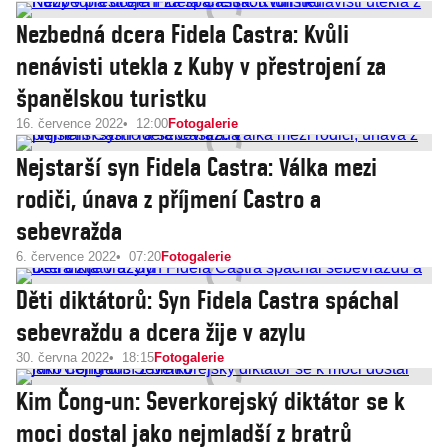
Nezbedná dcera Fidela Castra: Kvůli
nenávisti utekla z Kuby v přestrojení za
španělskou turistku
16. července 2022
12:00
Fotogalerie
Nejstarší syn Fidela Castra: Válka mezi
rodiči, únava z příjmení Castro a
sebevražda
6. července 2022
07:20
Fotogalerie
Děti diktátorů: Syn Fidela Castra spáchal
sebevraždu a dcera žije v azylu
30. června 2022
18:15
Fotogalerie
Kim Čong-un: Severkorejský diktátor se k
moci dostal jako nejmladší z bratrů