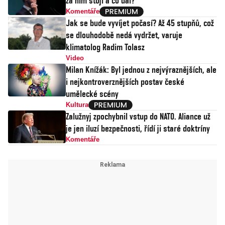
za ním stojí a co dál?
Komentáře
Jak se bude vyvíjet počasí? Až 45 stupňů, což
se dlouhodobě nedá vydržet, varuje
klimatolog Radim Tolasz
Video
Milan Knížák: Byl jednou z nejvýraznějších, ale
i nejkontroverznějších postav české
umělecké scény
Kultura
Zalužnyj zpochybnil vstup do NATO. Aliance už
je jen iluzí bezpečnosti, řídí ji staré doktríny
Komentáře