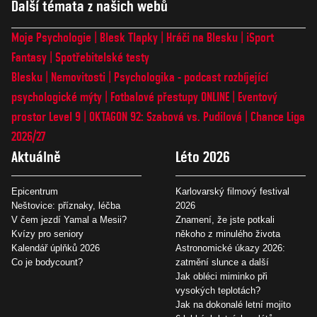
Další témata z našich webů
Moje Psychologie
Blesk Tlapky
Hráči na Blesku
iSport
Fantasy
Spotřebitelské testy
Blesku
Nemovitosti
Psychologika - podcast rozbíjející
psychologické mýty
Fotbalové přestupy ONLINE
Eventový
prostor Level 9
OKTAGON 92: Szabová vs. Pudilová
Chance Liga
2026/27
Aktuálně
Léto 2026
Epicentrum
Karlovarský filmový festival
Neštovice: příznaky, léčba
2026
V čem jezdí Yamal a Mesii?
Znamení, že jste potkali
Kvízy pro seniory
někoho z minulého života
Kalendář úplňků 2026
Astronomické úkazy 2026:
Co je bodycount?
zatmění slunce a další
Jak obléci miminko při
vysokých teplotách?
Jak na dokonalé letní mojito