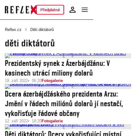
Předplatné
Reflex.cz
Děti diktátorů
děti diktátorů
Prezidentský synek z Ázerbájdžánu: V
kasinech utrácí miliony dolarů
19. září 2022
06:20
Fotogalerie
Dcera ázerbájdžáského prezidenta Arzu:
Jmění v řádech miliónů dolarů jí nestačí,
vykořisťuje řádové občany
12. září 2022
18:20
Fotogalerie
Děti diktátorů: Dcery vykořisťující místní