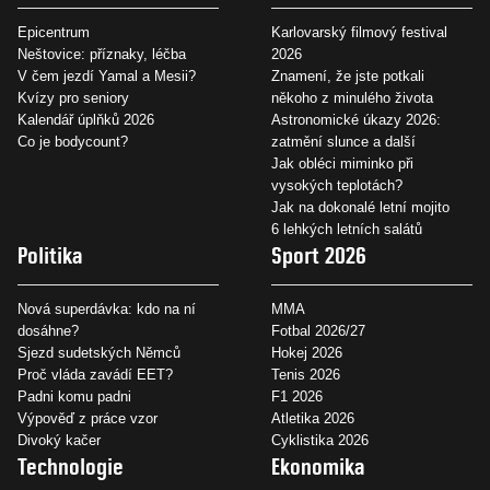
Epicentrum
Karlovarský filmový festival
Neštovice: příznaky, léčba
2026
V čem jezdí Yamal a Mesii?
Znamení, že jste potkali
Kvízy pro seniory
někoho z minulého života
Kalendář úplňků 2026
Astronomické úkazy 2026:
Co je bodycount?
zatmění slunce a další
Jak obléci miminko při
vysokých teplotách?
Jak na dokonalé letní mojito
6 lehkých letních salátů
Politika
Sport 2026
Nová superdávka: kdo na ní
MMA
dosáhne?
Fotbal 2026/27
Sjezd sudetských Němců
Hokej 2026
Proč vláda zavádí EET?
Tenis 2026
Padni komu padni
F1 2026
Výpověď z práce vzor
Atletika 2026
Divoký kačer
Cyklistika 2026
Technologie
Ekonomika