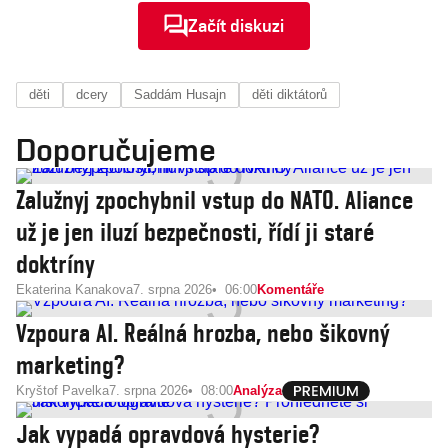
Začít diskuzi
děti
dcery
Saddám Husajn
děti diktátorů
Doporučujeme
Zalužnyj zpochybnil vstup do NATO. Aliance
už je jen iluzí bezpečnosti, řídí ji staré
doktríny
Ekaterina Kanakova
7. srpna 2026
06:00
Komentáře
Vzpoura AI. Reálná hrozba, nebo šikovný
marketing?
Kryštof Pavelka
7. srpna 2026
08:00
Analýza
Jak vypadá opravdová hysterie?