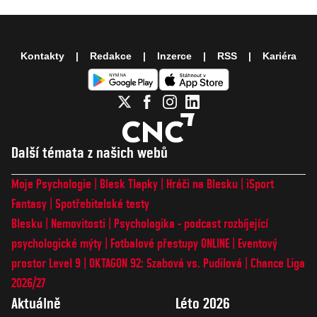
Kontakty
Redakce
Inzerce
RSS
Kariéra
Další témata z našich webů
Moje Psychologie
Blesk Tlapky
Hráči na Blesku
iSport
Fantasy
Spotřebitelské testy
Blesku
Nemovitosti
Psychologika - podcast rozbíjející
psychologické mýty
Fotbalové přestupy ONLINE
Eventový
prostor Level 9
OKTAGON 92: Szabová vs. Pudilová
Chance Liga
2026/27
Aktuálně
Léto 2026