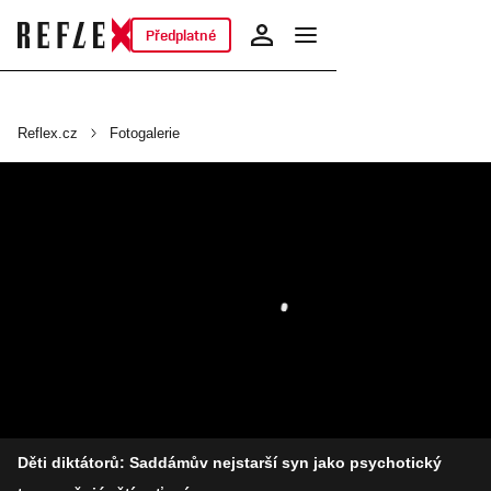
Předplatné
Reflex.cz
Fotogalerie
Děti diktátorů: Saddámův nejstarší syn jako psychotický