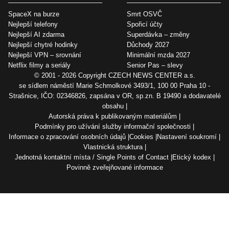
SpaceX na burze
Smrt OSVČ
Nejlepší telefony
Spořicí účty
Nejlepší AI zdarma
Superdávka – změny
Nejlepší chytré hodinky
Důchody 2027
Nejlepší VPN – srovnání
Minimální mzda 2027
Netflix filmy a seriály
Senior Pas – slevy
© 2001 - 2026 Copyright
CZECH NEWS CENTER a.s.
se sídlem náměstí Marie Schmolkové 3493/1, 100 00 Praha 10 -
Strašnice, IČO: 02346826, zapsána v OR, sp.zn. B 19490 a dodavatelé
obsahu
Autorská práva k publikovaným materiálům
Podmínky pro užívání služby informační společnosti
Informace o zpracování osobních údajů
Cookies
Nastavení soukromí
Vlastnická struktura
Jednotná kontaktní místa / Single Points of Contact
Etický kodex
Povinně zveřejňované informace