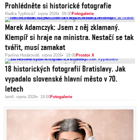
Prohlédněte si historické fotografie
Radka Typltová
7. srpna 2026
09:00
Fotogalerie
Marek Adamczyk: Jsem z něj zklamaný.
Klempíř si hraje na ministra. Nestačí se tak
tvářit, musí zamakat
Pavlína Horáková
6. srpna 2026
18:00
Prostor X
18 historických fotografií Bratislavy. Jak
vypadalo slovenské hlavní město v 70.
letech
lam
6. srpna 2026
19:00
Fotogalerie