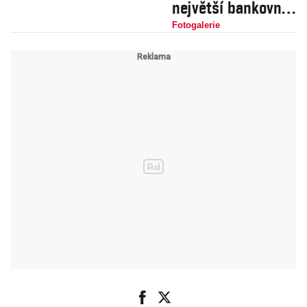
největší bankovní
loupež všech dob
Fotogalerie