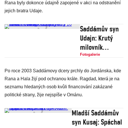
Rana byly dokonce údajně zapojené v akci na odstranění
jejich bratra Udaje.
Saddámův syn
Udajn: Krutý
milovník
alkoholu, drog a
Fotogalerie
znásilňování
Po roce 2003 Saddámovy dcery prchly do Jordánska, kde
přežil atentát s
Rana a Hala žijí pod ochranou krále. Ragdad, která je na
10 kulkami v
seznamu hledaných osob kvůli financování zakázané
těle
politické strany, žije nejspíše v Ománu.
Mladší Saddámův
syn Kusaj: Spáchal