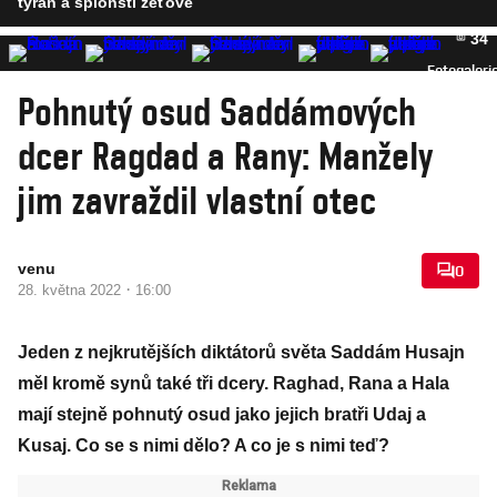
tyran a špiónští zeťové
34
Fotogaleri
Pohnutý osud Saddámových
dcer Ragdad a Rany: Manžely
jim zavraždil vlastní otec
venu
0
·
28. května 2022
16:00
Jeden z nejkrutějších diktátorů světa Saddám Husajn
měl kromě synů také tři dcery. Raghad, Rana a Hala
mají stejně pohnutý osud jako jejich bratři Udaj a
Kusaj. Co se s nimi dělo? A co je s nimi teď?