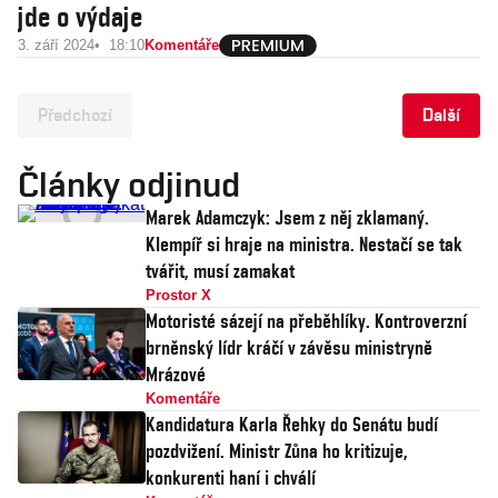
jde o výdaje
3. září 2024
18:10
Komentáře
Předchozí
Další
Články odjinud
Marek Adamczyk: Jsem z něj zklamaný.
Klempíř si hraje na ministra. Nestačí se tak
tvářit, musí zamakat
Prostor X
Motoristé sázejí na přeběhlíky. Kontroverzní
brněnský lídr kráčí v závěsu ministryně
Mrázové
Komentáře
Kandidatura Karla Řehky do Senátu budí
pozdvižení. Ministr Zůna ho kritizuje,
konkurenti haní i chválí