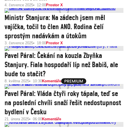
4. července 2025
12:00
Prostor X
Ministr Stanjura: Na zádech jsem měl
vajíčka, točil to člen ANO. Rodina čelí
sprostým nadávkám a útokům
3. července 2025
18:00
Prostor X
Pavel Páral: Čekání na kouzla Zbyňka
Stanjury. Fiala hospodaří líp než Babiš, ale
bude to stačit?
8. května 2025
10:30
Komentáře
Pavel Páral: Vláda čtyři roky tápala, teď se
na poslední chvíli snaží řešit nedostupnost
bydlení v Česku
21. února 2025
06:00
Komentáře