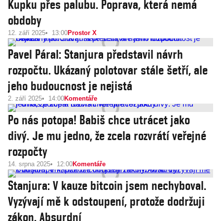
Kupku přes palubu. Poprava, která nemá
obdoby
12. září 2025
13:00
Prostor X
Pavel Páral: Stanjura představil návrh
rozpočtu. Ukázaný polotovar stále šetří, ale
jeho budoucnost je nejistá
2. září 2025
14:00
Komentáře
Po nás potopa! Babiš chce utrácet jako
divý. Je mu jedno, že zcela rozvrátí veřejné
rozpočty
14. srpna 2025
12:00
Komentáře
Stanjura: V kauze bitcoin jsem nechyboval.
Vyzývají mě k odstoupení, protože dodržuji
zákon. Absurdní