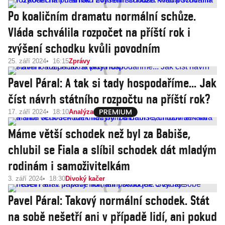
Po koaličním dramatu normální schůze.
Vláda schválila rozpočet na příští rok i
zvýšení schodku kvůli povodním
25. září 2024
16:15
Zprávy
Pavel Páral: A tak si tady hospodaříme... Jak
číst návrh státního rozpočtu na příští rok?
17. září 2024
18:10
Analýza
Máme větší schodek než byl za Babiše,
chlubil se Fiala a slíbil schodek dát mladým
rodinám i samoživitelkám
3. září 2024
18:30
Divoký kačer
Pavel Páral: Takový normální schodek. Stát
na sobě nešetří ani v případě lidí, ani pokud