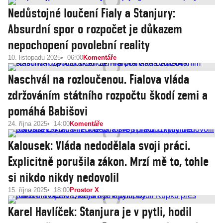
Nedůstojné loučení Fialy a Stanjury:
Absurdní spor o rozpočet je důkazem
nepochopení povolební reality
10. listopadu 2025
06:00
Komentáře
Naschvál na rozloučenou. Fialova vláda
zdržováním státního rozpočtu škodí zemi a
pomáhá Babišovi
24. října 2025
14:00
Komentáře
Kalousek: Vláda nedodělala svoji práci.
Explicitně porušila zákon. Mrzí mě to, tohle
si nikdo nikdy nedovolil
15. října 2025
18:00
Prostor X
Karel Havlíček: Stanjura je v pytli, hodil