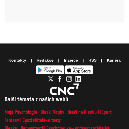
Kontakty
Redakce
Inzerce
RSS
Kariéra
Další témata z našich webů
Moje Psychologie
Blesk Tlapky
Hráči na Blesku
iSport
Fantasy
Spotřebitelské testy
Blesku
Nemovitosti
Psychologika - podcast rozbíjející