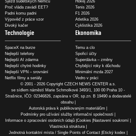
Sjezd sudetských Němců
Hokej 2026
Proč vláda zavádí EET?
Tenis 2026
Padni komu padni
F1 2026
Výpověď z práce vzor
Atletika 2026
Divoký kačer
Cyklistika 2026
Technologie
Ekonomika
SpaceX na burze
Temu a clo
Nejlepší telefony
Spořicí účty
Nejlepší AI zdarma
Superdávka – změny
Nejlepší chytré hodinky
Chybějící roky k důchodu
Nejlepší VPN – srovnání
Minimální mzda 2027
Netflix filmy a seriály
Vedro v práci
© 2001 - 2026 Copyright
CZECH NEWS CENTER a.s.
se sídlem náměstí Marie Schmolkové 3493/1, 100 00 Praha 10 -
Strašnice, IČO: 02346826, zapsána v OR, sp.zn. B 19490 a dodavatelé
obsahu
Autorská práva k publikovaným materiálům
Podmínky pro užívání služby informační společnosti
Informace o zpracování osobních údajů
Cookies
Nastavení soukromí
Vlastnická struktura
Jednotná kontaktní místa / Single Points of Contact
Etický kodex