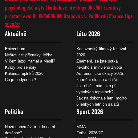
psychologické mýty
Fotbalové přestupy ONLINE
Eventový
prostor Level 9
OKTAGON 92: Szabová vs. Pudilová
Chance Liga
2026/27
Aktuálně
Léto 2026
Epicentrum
Karlovarský filmový festival
Neštovice: příznaky, léčba
2026
V čem jezdí Yamal a Mesii?
Znamení, že jste potkali
Kvízy pro seniory
někoho z minulého života
Kalendář úplňků 2026
Astronomické úkazy 2026:
Co je bodycount?
zatmění slunce a další
Jak obléci miminko při
vysokých teplotách?
Jak na dokonalé letní mojito
6 lehkých letních salátů
Politika
Sport 2026
Nová superdávka: kdo na ní
MMA
dosáhne?
Fotbal 2026/27