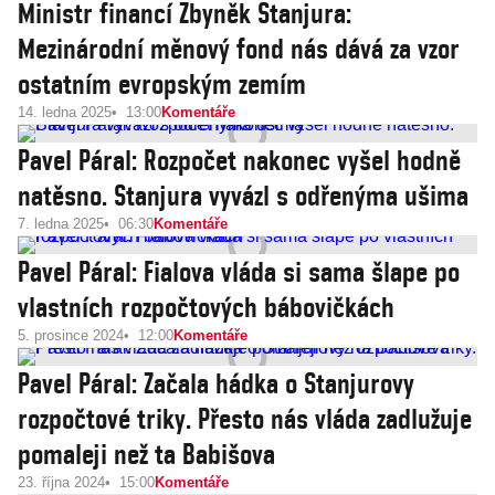
Ministr financí Zbyněk Stanjura:
Mezinárodní měnový fond nás dává za vzor
ostatním evropským zemím
14. ledna 2025
13:00
Komentáře
Pavel Páral: Rozpočet nakonec vyšel hodně
natěsno. Stanjura vyvázl s odřenýma ušima
7. ledna 2025
06:30
Komentáře
Pavel Páral: Fialova vláda si sama šlape po
vlastních rozpočtových bábovičkách
5. prosince 2024
12:00
Komentáře
Pavel Páral: Začala hádka o Stanjurovy
rozpočtové triky. Přesto nás vláda zadlužuje
pomaleji než ta Babišova
23. října 2024
15:00
Komentáře