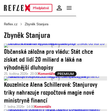
Předplatné
Reflex.cz
Zbyněk Stanjura
Zbyněk Stanjura
Občanská záložna pro vládu: Stát chce
získat od lidí 20 miliard a láká na
výhodnější dluhopisy
25. května 2026
20:00
Komentáře
Kouzelnice Alena Schillerová: Stanjurovy
triky nahrazuje rozpočtová magie nové
ministryně financí
7. ledna 2026
14:00
Komentáře