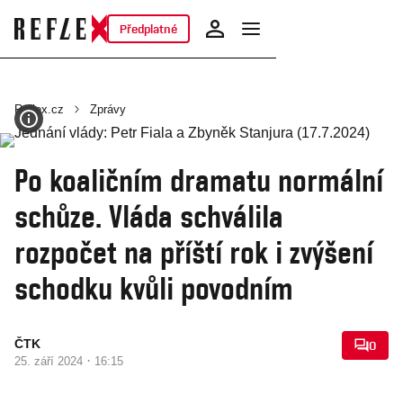
Předplatné
Reflex.cz
Zprávy
Po koaličním dramatu normální
schůze. Vláda schválila
rozpočet na příští rok i zvýšení
schodku kvůli povodním
ČTK
0
·
25. září 2024
16:15