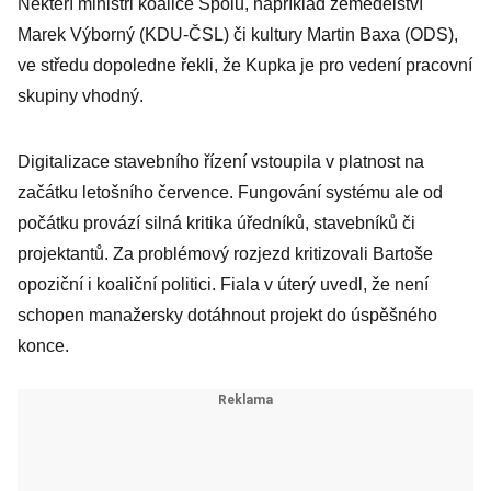
Někteří ministři koalice Spolu, například zemědělství
Marek Výborný (KDU-ČSL) či kultury Martin Baxa (ODS),
ve středu dopoledne řekli, že Kupka je pro vedení pracovní
skupiny vhodný.
Digitalizace stavebního řízení vstoupila v platnost na
začátku letošního července. Fungování systému ale od
počátku provází silná kritika úředníků, stavebníků či
projektantů. Za problémový rozjezd kritizovali Bartoše
opoziční i koaliční politici. Fiala v úterý uvedl, že není
schopen manažersky dotáhnout projekt do úspěšného
konce.