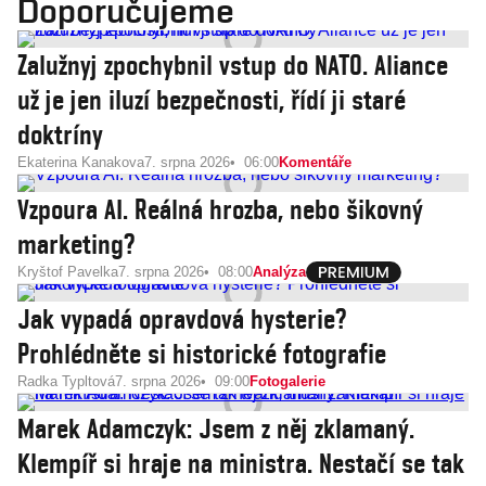
Doporučujeme
Zalužnyj zpochybnil vstup do NATO. Aliance
už je jen iluzí bezpečnosti, řídí ji staré
doktríny
Ekaterina Kanakova
7. srpna 2026
06:00
Komentáře
Vzpoura AI. Reálná hrozba, nebo šikovný
marketing?
Kryštof Pavelka
7. srpna 2026
08:00
Analýza
Jak vypadá opravdová hysterie?
Prohlédněte si historické fotografie
Radka Typltová
7. srpna 2026
09:00
Fotogalerie
Marek Adamczyk: Jsem z něj zklamaný.
Klempíř si hraje na ministra. Nestačí se tak