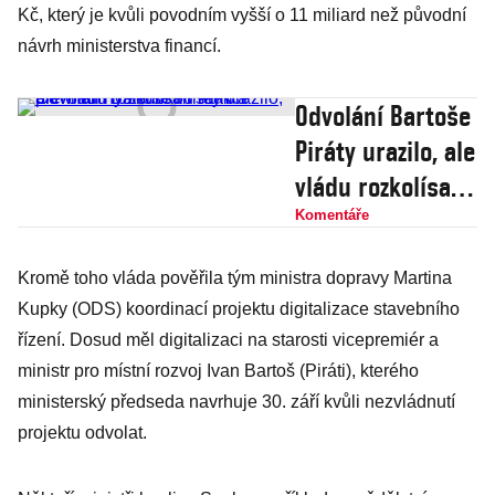
Kč, který je kvůli povodním vyšší o 11 miliard než původní
návrh ministerstva financí.
Odvolání Bartoše
Piráty urazilo, ale
vládu rozkolísali
sami a přehnali
Komentáře
hysterickou
Kromě toho vláda pověřila tým ministra dopravy Martina
reakci
Kupky (ODS) koordinací projektu digitalizace stavebního
řízení. Dosud měl digitalizaci na starosti vicepremiér a
ministr pro místní rozvoj Ivan Bartoš (Piráti), kterého
ministerský předseda navrhuje 30. září kvůli nezvládnutí
projektu odvolat.