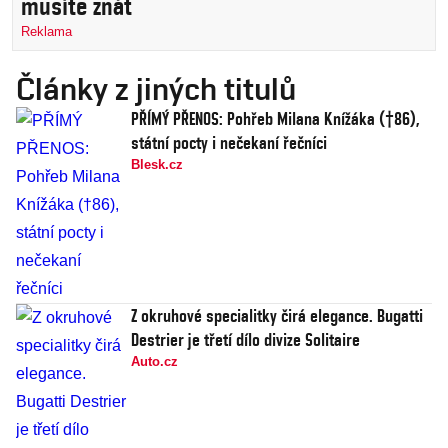
musíte znát
Reklama
Články z jiných titulů
PŘÍMÝ PŘENOS: Pohřeb Milana Knížáka (†86),
státní pocty i nečekaní řečníci
Blesk.cz
Z okruhové specialitky čirá elegance. Bugatti
Destrier je třetí dílo divize Solitaire
Auto.cz