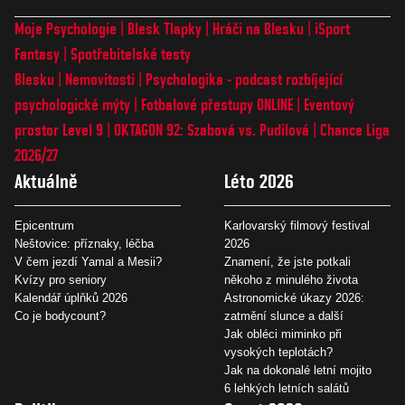
Moje Psychologie
Blesk Tlapky
Hráči na Blesku
iSport
Fantasy
Spotřebitelské testy
Blesku
Nemovitosti
Psychologika - podcast rozbíjející
psychologické mýty
Fotbalové přestupy ONLINE
Eventový
prostor Level 9
OKTAGON 92: Szabová vs. Pudilová
Chance Liga
2026/27
Aktuálně
Léto 2026
Epicentrum
Karlovarský filmový festival
Neštovice: příznaky, léčba
2026
V čem jezdí Yamal a Mesii?
Znamení, že jste potkali
Kvízy pro seniory
někoho z minulého života
Kalendář úplňků 2026
Astronomické úkazy 2026:
Co je bodycount?
zatmění slunce a další
Jak obléci miminko při
vysokých teplotách?
Jak na dokonalé letní mojito
6 lehkých letních salátů