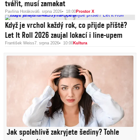
tvářit, musí zamakat
Pavlína Horáková
6. srpna 2026
18:00
Prostor X
Když je vrchol každý rok, co přijde příště?
Let It Roll 2026 zaujal lokací i line-upem
František Weiss
7. srpna 2026
10:00
Kultura
Jak spolehlivě zakryjete šediny? Tohle