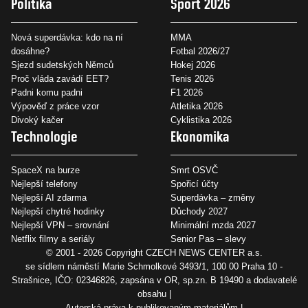
Politika
Sport 2026
Nová superdávka: kdo na ní
MMA
dosáhne?
Fotbal 2026/27
Sjezd sudetských Němců
Hokej 2026
Proč vláda zavádí EET?
Tenis 2026
Padni komu padni
F1 2026
Výpověď z práce vzor
Atletika 2026
Divoký kačer
Cyklistika 2026
Technologie
Ekonomika
SpaceX na burze
Smrt OSVČ
Nejlepší telefony
Spořicí účty
Nejlepší AI zdarma
Superdávka – změny
Nejlepší chytré hodinky
Důchody 2027
Nejlepší VPN – srovnání
Minimální mzda 2027
Netflix filmy a seriály
Senior Pas – slevy
© 2001 - 2026 Copyright
CZECH NEWS CENTER a.s.
se sídlem náměstí Marie Schmolkové 3493/1, 100 00 Praha 10 -
Strašnice, IČO: 02346826, zapsána v OR, sp.zn. B 19490 a dodavatelé
obsahu
Autorská práva k publikovaným materiálům