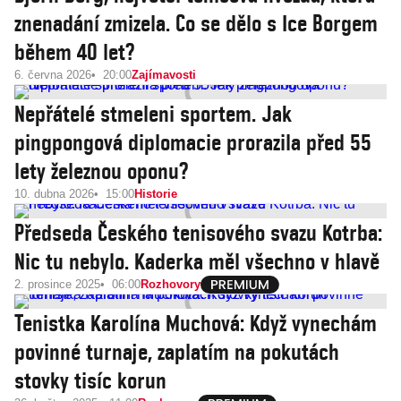
znenadání zmizela. Co se dělo s Ice Borgem
během 40 let?
6. června 2026
20:00
Zajímavosti
Nepřátelé stmeleni sportem. Jak
pingpongová diplomacie prorazila před 55
lety železnou oponu?
10. dubna 2026
15:00
Historie
Předseda Českého tenisového svazu Kotrba:
Nic tu nebylo. Kaderka měl všechno v hlavě
2. prosince 2025
06:00
Rozhovory
Tenistka Karolína Muchová: Když vynechám
povinné turnaje, zaplatím na pokutách
stovky tisíc korun