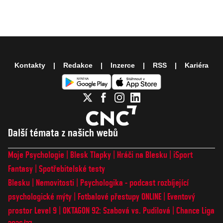
Kontakty
Redakce
Inzerce
RSS
Kariéra
Další témata z našich webů
Moje Psychologie
Blesk Tlapky
Hráči na Blesku
iSport
Fantasy
Spotřebitelské testy
Blesku
Nemovitosti
Psychologika - podcast rozbíjející
psychologické mýty
Fotbalové přestupy ONLINE
Eventový
prostor Level 9
OKTAGON 92: Szabová vs. Pudilová
Chance Liga