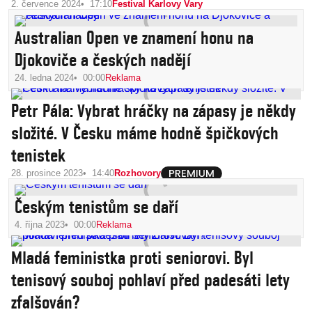
2. července 2024
17:10
Festival Karlovy Vary
Australian Open ve znamení honu na
Djokoviče a českých nadějí
24. ledna 2024
00:00
Reklama
Petr Pála: Vybrat hráčky na zápasy je někdy
složité. V Česku máme hodně špičkových
tenistek
28. prosince 2023
14:40
Rozhovory
Českým tenistům se daří
4. října 2023
00:00
Reklama
Mladá feministka proti seniorovi. Byl
tenisový souboj pohlaví před padesáti lety
zfalšován?