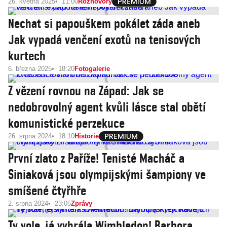
26. května 2025
11:00
Rozhovory
Nechat si papouškem pokálet záda aneb
Jak vypadá venčení exotů na tenisových
kurtech
6. března 2025
18:20
Fotogalerie
Z vězení rovnou na Západ: Jak se
nedobrovolný agent kvůli lásce stal obětí
komunistické perzekuce
26. srpna 2024
18:10
Historie
První zlato z Paříže! Tenisté Macháč a
Siniaková jsou olympijskými šampiony ve
smíšené čtyřhře
2. srpna 2024
23:05
Zprávy
Ty vole, já vyhrála Wimbledon! Barbora