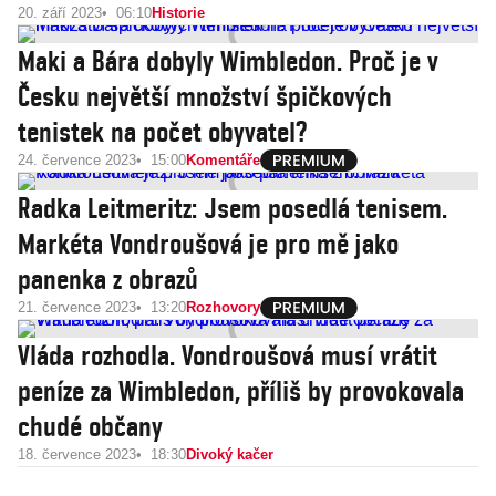
20. září 2023
06:10
Historie
Maki a Bára dobyly Wimbledon. Proč je v
Česku největší množství špičkových
tenistek na počet obyvatel?
24. července 2023
15:00
Komentáře
Radka Leitmeritz: Jsem posedlá tenisem.
Markéta Vondroušová je pro mě jako
panenka z obrazů
21. července 2023
13:20
Rozhovory
Vláda rozhodla. Vondroušová musí vrátit
peníze za Wimbledon, příliš by provokovala
chudé občany
18. července 2023
18:30
Divoký kačer