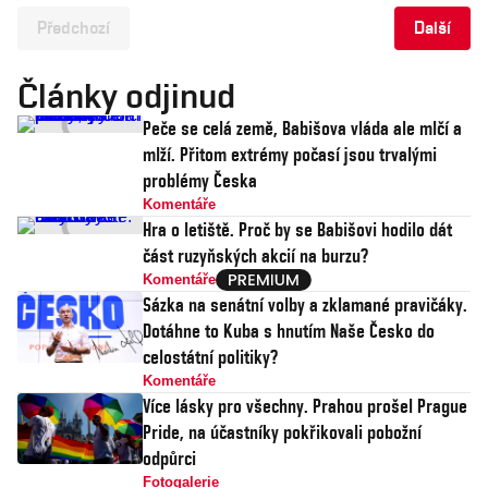
Předchozí
Další
Články odjinud
Peče se celá země, Babišova vláda ale mlčí a
mlží. Přitom extrémy počasí jsou trvalými
problémy Česka
Komentáře
Hra o letiště. Proč by se Babišovi hodilo dát
část ruzyňských akcií na burzu?
Komentáře
Sázka na senátní volby a zklamané pravičáky.
Dotáhne to Kuba s hnutím Naše Česko do
celostátní politiky?
Komentáře
Více lásky pro všechny. Prahou prošel Prague
Pride, na účastníky pokřikovali pobožní
odpůrci
Fotogalerie