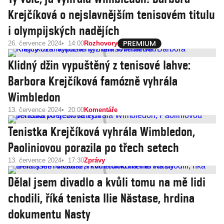
Krejčíková o nejslavnějším tenisovém titulu
i olympijských nadějích
26. července 2024
14:00
Rozhovory
Klidný džin vypuštěný z tenisové lahve:
Barbora Krejčíková famózně vyhrála
Wimbledon
13. července 2024
20:00
Komentáře
Tenistka Krejčíková vyhrála Wimbledon,
Paoliniovou porazila po třech setech
13. července 2024
17:30
Zprávy
Dělal jsem divadlo a kvůli tomu na mě lidi
chodili, říká tenista Ilie Năstase, hrdina
dokumentu Nasty