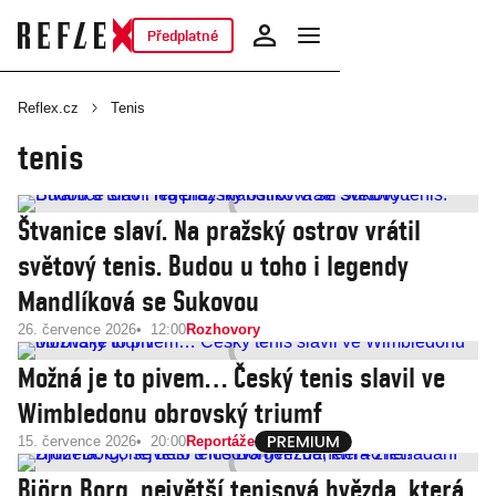
Předplatné
Reflex.cz
Tenis
tenis
Štvanice slaví. Na pražský ostrov vrátil
světový tenis. Budou u toho i legendy
Mandlíková se Sukovou
26. července 2026
12:00
Rozhovory
Možná je to pivem… Český tenis slavil ve
Wimbledonu obrovský triumf
15. července 2026
20:00
Reportáže
Björn Borg, největší tenisová hvězda, která