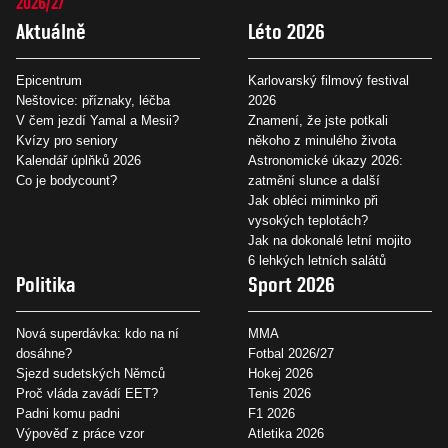
2026/27
Aktuálně
Léto 2026
Epicentrum
Karlovarský filmový festival
Neštovice: příznaky, léčba
2026
V čem jezdí Yamal a Mesii?
Znamení, že jste potkali
Kvízy pro seniory
někoho z minulého života
Kalendář úplňků 2026
Astronomické úkazy 2026:
Co je bodycount?
zatmění slunce a další
Jak obléci miminko při
vysokých teplotách?
Jak na dokonalé letní mojito
6 lehkých letních salátů
Politika
Sport 2026
Nová superdávka: kdo na ní
MMA
dosáhne?
Fotbal 2026/27
Sjezd sudetských Němců
Hokej 2026
Proč vláda zavádí EET?
Tenis 2026
Padni komu padni
F1 2026
Výpověď z práce vzor
Atletika 2026