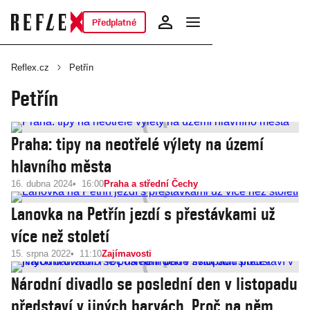
Předplatné
Reflex.cz
Petřín
Petřín
Praha: tipy na neotřelé výlety na území
hlavního města
16. dubna 2024
16:00
Praha a střední Čechy
Lanovka na Petřín jezdí s přestávkami už
více než století
15. srpna 2022
11:10
Zajímavosti
Národní divadlo se poslední den v listopadu
představí v jiných barvách. Proč na něm