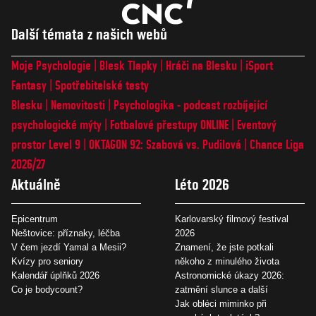
Další témata z našich webů
Moje Psychologie
Blesk Tlapky
Hráči na Blesku
iSport
Fantasy
Spotřebitelské testy
Blesku
Nemovitosti
Psychologika - podcast rozbíjející
psychologické mýty
Fotbalové přestupy ONLINE
Eventový
prostor Level 9
OKTAGON 92: Szabová vs. Pudilová
Chance Liga
2026/27
Aktuálně
Léto 2026
Epicentrum
Karlovarský filmový festival
Neštovice: příznaky, léčba
2026
V čem jezdí Yamal a Mesii?
Znamení, že jste potkali
Kvízy pro seniory
někoho z minulého života
Kalendář úplňků 2026
Astronomické úkazy 2026:
Co je bodycount?
zatmění slunce a další
Jak obléci miminko při