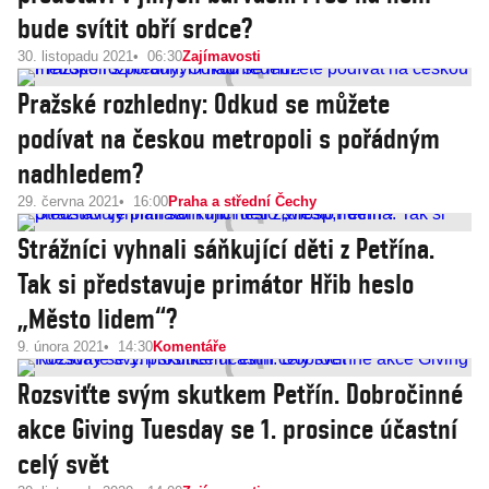
bude svítit obří srdce?
30. listopadu 2021
06:30
Zajímavosti
Pražské rozhledny: Odkud se můžete
podívat na českou metropoli s pořádným
nadhledem?
29. června 2021
16:00
Praha a střední Čechy
Strážníci vyhnali sáňkující děti z Petřína.
Tak si představuje primátor Hřib heslo
„Město lidem“?
9. února 2021
14:30
Komentáře
Rozsviťte svým skutkem Petřín. Dobročinné
akce Giving Tuesday se 1. prosince účastní
celý svět