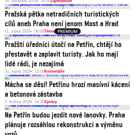
30. listopadu 2020
14:00
Zajímavosti
Pražská pětka netradičních turistických
cílů aneb Praha není jenom Most a Hrad
11. srpna 2020
06:00
Téma
Pražští úředníci útočí na Petřín, chtějí ho
přestavět a zaplavit turisty. Jak ho mají
lidé rádi, je nezajímá
31. srpna 2019
13:00
Komentáře
Mácha se děsí! Petřínu hrozí masívní kácení
a betonová zástavba
2. května 2019
16:30
Zprávy
Na Petřín budou jezdit nové lanovky. Praha
plánuje rozsáhlou rekonstrukci a výměnu
vozů