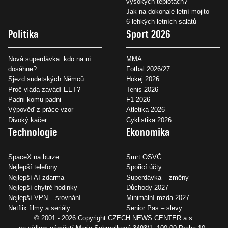
vysokých teplotách?
Jak na dokonalé letní mojito
6 lehkých letních salátů
Politika
Sport 2026
Nová superdávka: kdo na ní
MMA
dosáhne?
Fotbal 2026/27
Sjezd sudetských Němců
Hokej 2026
Proč vláda zavádí EET?
Tenis 2026
Padni komu padni
F1 2026
Výpověď z práce vzor
Atletika 2026
Divoký kačer
Cyklistika 2026
Technologie
Ekonomika
SpaceX na burze
Smrt OSVČ
Nejlepší telefony
Spořicí účty
Nejlepší AI zdarma
Superdávka – změny
Nejlepší chytré hodinky
Důchody 2027
Nejlepší VPN – srovnání
Minimální mzda 2027
Netflix filmy a seriály
Senior Pas – slevy
© 2001 - 2026 Copyright
CZECH NEWS CENTER a.s.