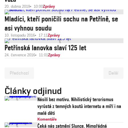
20. dubna 2019
10:00
Zprávy
Mladíci, kteří poničili sochu na Petříně, se
asi vyhnou soudu
10. listopadu 2016
17:11
Zprávy
Petřínská lanovka slaví 125 let
24. července 2016
11:01
Zprávy
Předchozí
Další
Články odjinud
Násilí bez motivu. Nihilistický terorismus
vyrůstá z temných koutů internetu a míří i na
malé děti
Komentáře
Čeká nás zatmění Slunce. Mimořádná