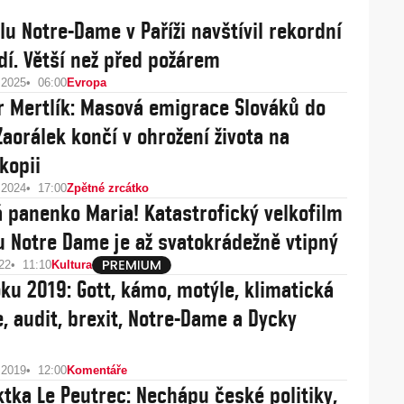
lu Notre-Dame v Paříži navštívil rekordní
idí. Větší než před požárem
 2025
06:00
Evropa
r Mertlík: Masová emigrace Slováků do
Zaorálek končí v ohrožení života na
kopii
 2024
17:00
Zpětné zrcátko
á panenko Maria! Katastrofický velkofilm
u Notre Dame je až svatokrádežně vtipný
22
11:10
Kultura
oku 2019: Gott, kámo, motýle, klimatická
e, audit, brexit, Notre-Dame a Dycky
 2019
12:00
Komentáře
ktka Le Peutrec: Nechápu české politiky,