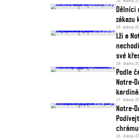
24. dubna 2
Dělníci
zákazu k
24. dubna 2
Lži a N
nechodí
své kře
19. dubna 2
Podle č
Notre-D
kardiná
17. dubna 2
Notre-D
Podívejt
chrámu
16. dubna 2