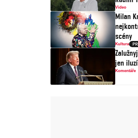
Video
Milan Kn
nejkont
scény
Kultura
Zalužny
jen iluz
Komentáře