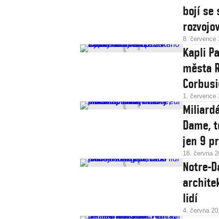
bojí se
rozvojo
8. července
Kapli P
města R
Corbusi
1. července
Miliardá
Dame, t
jen 9 p
18. června 
Notre-D
archite
lidí
4. června 20