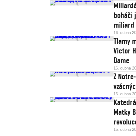
Miliard
boháči 
miliard
16. dubna 2
Tlamy m
Victor 
Dame
16. dubna 2
Z Notre
vzácnýc
16. dubna 2
Katedrá
Matky B
revoluc
15. dubna 2