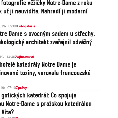
í fotografie věžičky Notre-Dame z roku
k už ji neuvidíte. Nahradí ji moderní
2019
09:00
Fotogalerie
tre Dame s ovocným sadem u střechy.
ekologický architekt zveřejnil odvážný
19
14:40
Zajímavosti
yhořelé katedrály Notre Dame je
nované toxiny, varovala francouzská
019
07:10
Zprávy
 gotických katedrál: Co spojuje
ou Notre-Dame s pražskou katedrálou
 Víta?