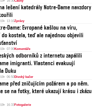
019
16:30
Causy
 na lešení katedrály Notre-Dame navzdory
ouřili
019
13:10
Zprávy
otre-Dame: Evropané kašlou na víru,
 do kostela, teď ale najednou objevili
sťanství
019
07:00
Komentáře
eských odborníků z internetu zapálili
ame imigranti. Vlastenci evakuují
la Duku
019
06:50
Divoký kačer
ame před zničujícím požárem a po něm.
e se na fotky, které ukazují krásu i zkázu
019
16:33
Fotogalerie