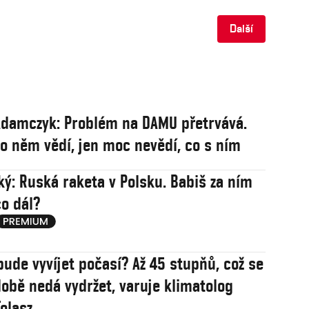
Další
damczyk: Problém na DAMU přetrvává.
 o něm vědí, jen moc nevědí, co s ním
ý: Ruská raketa v Polsku. Babiš za ním
co dál?
bude vyvíjet počasí? Až 45 stupňů, což se
obě nedá vydržet, varuje klimatolog
olasz