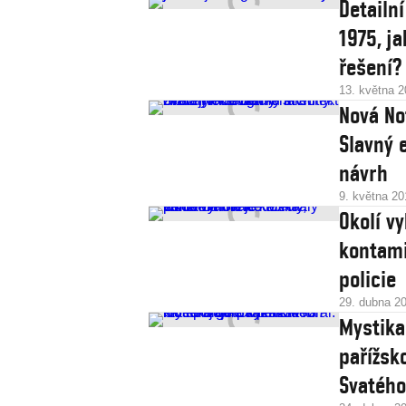
Detailn
1975, ja
řešení?
13. května 
Nová No
Slavný 
návrh
9. května 20
Okolí v
kontami
policie
29. dubna 2
Mystika
pařížsk
Svatého