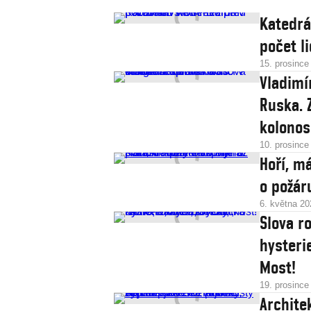
Katedrá
počet l
15. prosince
Vladimí
Ruska. 
kolonos
10. prosince
Hoří, m
o požár
6. května 20
Slova r
hysteri
Most!
19. prosince
Archite