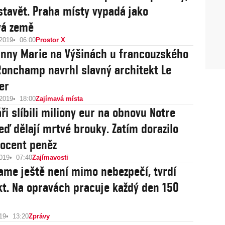
 stavět. Praha místy vypadá jako
vá země
 2019
06:00
Prostor X
anny Marie na Výšinách u francouzského
onchamp navrhl slavný architekt Le
er
 2019
18:00
Zajímavá místa
ři slíbili miliony eur na obnovu Notre
eď dělají mrtvé brouky. Zatím dorazilo
rocent peněz
2019
07:40
Zajímavosti
ame ještě není mimo nebezpečí, tvrdí
kt. Na opravách pracuje každý den 150
19
13:20
Zprávy