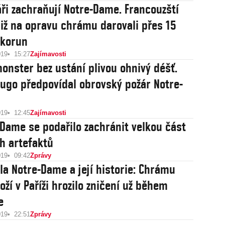
áři zachraňují Notre-Dame. Francouzští
již na opravu chrámu darovali přes 15
 korun
019
15:27
Zajímavosti
onster bez ustání plivou ohnivý déšť.
Hugo předpovídal obrovský požár Notre-
019
12:45
Zajímavosti
-Dame se podařilo zachránit velkou část
h artefaktů
019
09:42
Zprávy
la Notre-Dame a její historie: Chrámu
oží v Paříži hrozilo zničení už během
e
019
22:51
Zprávy