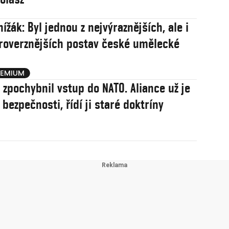
ížák: Byl jednou z nejvýraznějších, ale i
roverznějších postav české umělecké
j zpochybnil vstup do NATO. Aliance už je
í bezpečnosti, řídí ji staré doktríny