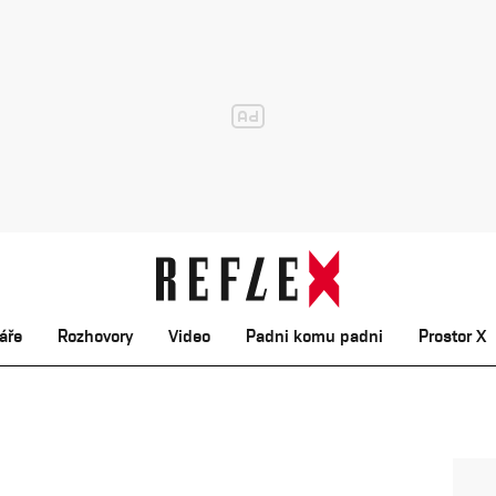
áře
Rozhovory
Video
Padni komu padni
Prostor X