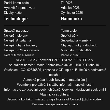
Padni komu padni
F1 2026
Výpověď z práce vzor
Atletika 2026
Divoký kačer
Cyklistika 2026
Technologie
Ekonomika
SpaceX na burze
Temu a clo
Nejlepší telefony
Spořicí účty
Nejlepší AI zdarma
Superdávka – změny
Nejlepší chytré hodinky
Chybějící roky k důchodu
Nejlepší VPN – srovnání
Minimální mzda 2027
Netflix filmy a seriály
Vedro v práci
© 2001 - 2026 Copyright
CZECH NEWS CENTER a.s.
se sídlem náměstí Marie Schmolkové 3493/1, 100 00 Praha 10 -
Strašnice, IČO: 02346826, zapsána v OR, sp.zn. B 19490 a dodavatelé
obsahu
Autorská práva k publikovaným materiálům
Podmínky pro užívání služby informační společnosti
Informace o zpracování osobních údajů
Cookies
Nastavení soukromí
Vlastnická struktura
Jednotná kontaktní místa / Single Points of Contact
Etický kodex
Povinně zveřejňované informace