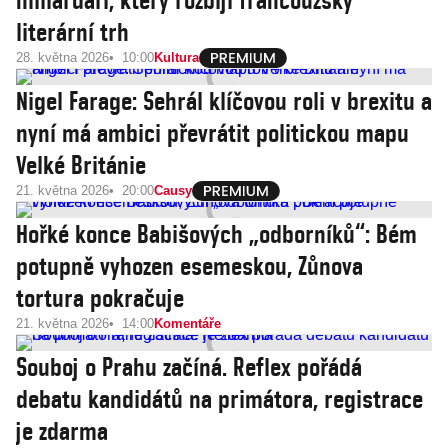
miliardáři, který rozbíjí francouzský
literární trh
28. května 2026
10:00
Kultura
Nigel Farage: Sehrál klíčovou roli v brexitu a
nyní má ambici převrátit politickou mapu
Velké Británie
21. května 2026
20:00
Causy
Hořké konce Babišových „odborníků“: Bém
potupně vyhozen esemeskou, Zůnova
tortura pokračuje
21. května 2026
14:00
Komentáře
Souboj o Prahu začíná. Reflex pořádá
debatu kandidátů na primátora, registrace
je zdarma