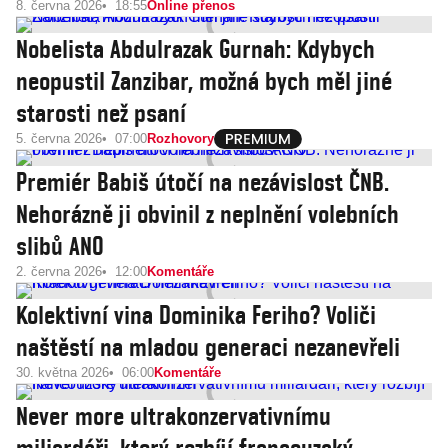
8. června 2026
18:55
Online přenos
Nobelista Abdulrazak Gurnah: Kdybych
neopustil Zanzibar, možná bych měl jiné
starosti než psaní
5. června 2026
07:00
Rozhovory
Premiér Babiš útočí na nezávislost ČNB.
Nehorázně ji obvinil z neplnění volebních
slibů ANO
2. června 2026
12:00
Komentáře
Kolektivní vina Dominika Feriho? Voliči
naštěstí na mladou generaci nezanevřeli
30. května 2026
06:00
Komentáře
Never more ultrakonzervativnímu