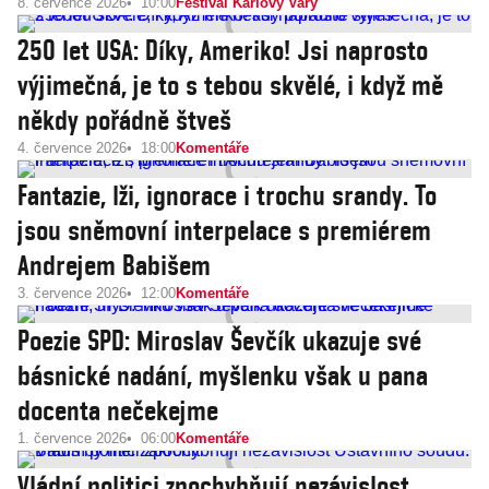
8. července 2026
10:00
Festival Karlovy Vary
250 let USA: Díky, Ameriko! Jsi naprosto
výjimečná, je to s tebou skvělé, i když mě
někdy pořádně štveš
4. července 2026
18:00
Komentáře
Fantazie, lži, ignorace i trochu srandy. To
jsou sněmovní interpelace s premiérem
Andrejem Babišem
3. července 2026
12:00
Komentáře
Poezie SPD: Miroslav Ševčík ukazuje své
básnické nadání, myšlenku však u pana
docenta nečekejme
1. července 2026
06:00
Komentáře
Vládní politici zpochybňují nezávislost