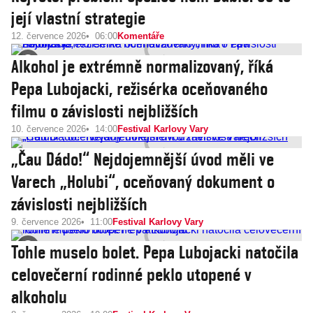
její vlastní strategie
12. července 2026
06:00
Komentáře
Alkohol je extrémně normalizovaný, říká
Pepa Lubojacki, režisérka oceňovaného
filmu o závislosti nejbližších
10. července 2026
14:00
Festival Karlovy Vary
„Čau Dádo!“ Nejdojemnější úvod měli ve
Varech „Holubi“, oceňovaný dokument o
závislosti nejbližších
9. července 2026
11:00
Festival Karlovy Vary
Tohle muselo bolet. Pepa Lubojacki natočila
celovečerní rodinné peklo utopené v
alkoholu