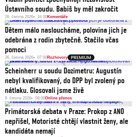
Ústavního soudu. Babiš by měl zakročit
26. června 2026
16:00
Komentáře
Dětem málo nasloucháme, polovina jich je
odebrána z rodin zbytečně. Stačilo včas
pomoci
26. června 2026
07:00
Rozhovory
Scheinherr u soudu Dozimetru: Augustín
nebyl kvalifikovaný, do DPP byl zvolený po
nátlaku. Glosovali jsme živě
9. června 2026
09:00
Online přenos
Primátorská debata v Praze: Prokop z ANO
nepřišel, Motoristé chtějí vlastnit ženy, ale
kandidáta nemají