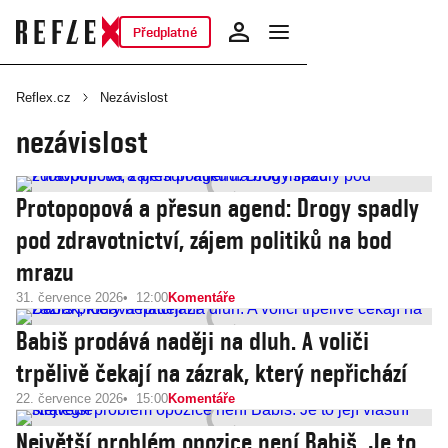
Předplatné
Reflex.cz
Nezávislost
nezávislost
Protopopová a přesun agend: Drogy spadly
pod zdravotnictví, zájem politiků na bod
mrazu
31. července 2026
12:00
Komentáře
Babiš prodává naději na dluh. A voliči
trpělivě čekají na zázrak, který nepřichází
22. července 2026
15:00
Komentáře
Největší problém opozice není Babiš. Je to