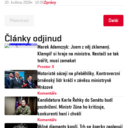
20. května 2026
10:00
Zprávy
Předchozí
Další
Články odjinud
Marek Adamczyk: Jsem z něj zklamaný.
Klempíř si hraje na ministra. Nestačí se tak
tvářit, musí zamakat
Prostor X
Motoristé sázejí na přeběhlíky. Kontroverzní
brněnský lídr kráčí v závěsu ministryně
Mrázové
Komentáře
Kandidatura Karla Řehky do Senátu budí
pozdvižení. Ministr Zůna ho kritizuje,
konkurenti haní i chválí
Komentáře
Věčné diamanty končí. Trh se šperky zaplavují