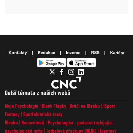
Kontakty
Redakce
Inzerce
RSS
Kariéra
Další témata z našich webů
Moje Psychologie
Blesk Tlapky
Hráči na Blesku
iSport
Fantasy
Spotřebitelské testy
Blesku
Nemovitosti
Psychologika - podcast rozbíjející
psychologické mýty
Fotbalové přestupy ONLINE
Eventový