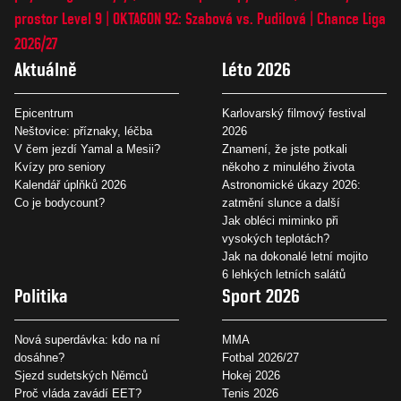
prostor Level 9
OKTAGON 92: Szabová vs. Pudilová
Chance Liga
2026/27
Aktuálně
Léto 2026
Epicentrum
Karlovarský filmový festival
Neštovice: příznaky, léčba
2026
V čem jezdí Yamal a Mesii?
Znamení, že jste potkali
Kvízy pro seniory
někoho z minulého života
Kalendář úplňků 2026
Astronomické úkazy 2026:
Co je bodycount?
zatmění slunce a další
Jak obléci miminko při
vysokých teplotách?
Jak na dokonalé letní mojito
6 lehkých letních salátů
Politika
Sport 2026
Nová superdávka: kdo na ní
MMA
dosáhne?
Fotbal 2026/27
Sjezd sudetských Němců
Hokej 2026
Proč vláda zavádí EET?
Tenis 2026