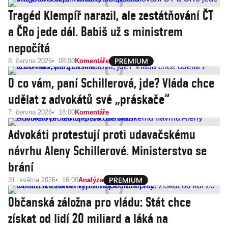
Tragéd Klempíř narazil, ale zestátňování ČT
a ČRo jede dál. Babiš už s ministrem
nepočítá
8. června 2026
08:00
Komentáře
O co vám, paní Schillerová, jde? Vláda chce
udělat z advokátů své „práskače“
7. června 2026
18:00
Komentáře
Advokáti protestují proti udavačskému
návrhu Aleny Schillerové. Ministerstvo se
brání
31. května 2026
16:00
Analýza
Občanská záložna pro vládu: Stát chce
získat od lidí 20 miliard a láká na