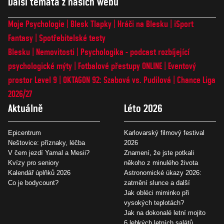
Další témata z našich webů
Moje Psychologie
Blesk Tlapky
Hráči na Blesku
iSport
Fantasy
Spotřebitelské testy
Blesku
Nemovitosti
Psychologika - podcast rozbíjející
psychologické mýty
Fotbalové přestupy ONLINE
Eventový
prostor Level 9
OKTAGON 92: Szabová vs. Pudilová
Chance Liga
2026/27
Aktuálně
Léto 2026
Epicentrum
Karlovarský filmový festival
Neštovice: příznaky, léčba
2026
V čem jezdí Yamal a Mesii?
Znamení, že jste potkali
Kvízy pro seniory
někoho z minulého života
Kalendář úplňků 2026
Astronomické úkazy 2026:
Co je bodycount?
zatmění slunce a další
Jak obléci miminko při
vysokých teplotách?
Jak na dokonalé letní mojito
6 lehkých letních salátů