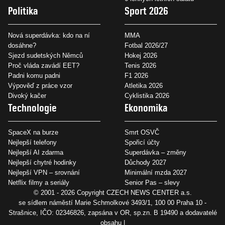
Politika
Sport 2026
Nová superdávka: kdo na ní
MMA
dosáhne?
Fotbal 2026/27
Sjezd sudetských Němců
Hokej 2026
Proč vláda zavádí EET?
Tenis 2026
Padni komu padni
F1 2026
Výpověď z práce vzor
Atletika 2026
Divoký kačer
Cyklistika 2026
Technologie
Ekonomika
SpaceX na burze
Smrt OSVČ
Nejlepší telefony
Spořicí účty
Nejlepší AI zdarma
Superdávka – změny
Nejlepší chytré hodinky
Důchody 2027
Nejlepší VPN – srovnání
Minimální mzda 2027
Netflix filmy a seriály
Senior Pas – slevy
© 2001 - 2026 Copyright
CZECH NEWS CENTER a.s.
se sídlem náměstí Marie Schmolkové 3493/1, 100 00 Praha 10 -
Strašnice, IČO: 02346826, zapsána v OR, sp.zn. B 19490 a dodavatelé
obsahu