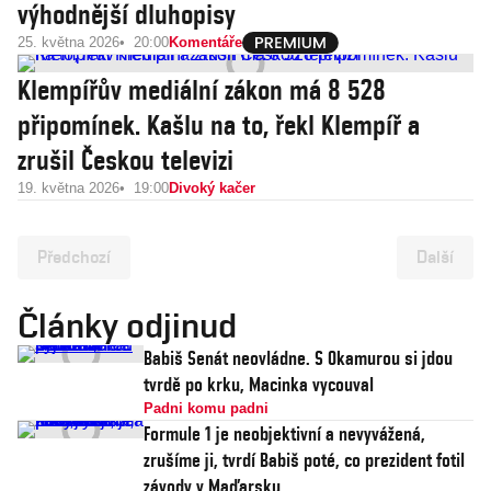
výhodnější dluhopisy
25. května 2026
20:00
Komentáře
Klempířův mediální zákon má 8 528
připomínek. Kašlu na to, řekl Klempíř a
zrušil Českou televizi
19. května 2026
19:00
Divoký kačer
Předchozí
Další
Články odjinud
Babiš Senát neovládne. S Okamurou si jdou
tvrdě po krku, Macinka vycouval
Padni komu padni
Formule 1 je neobjektivní a nevyvážená,
zrušíme ji, tvrdí Babiš poté, co prezident fotil
závody v Maďarsku