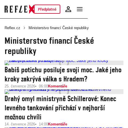
Předplatné
Reflex.cz
Ministerstvo financí České republiky
Ministerstvo financí České
republiky
Babiš potichu posiluje svoji moc. Jaké jeho
kroky zakrývá válka s Hradem?
25. července 2026
06:00
Komentáře
Drahý omyl ministryně Schillerové: Konec
levného tankování přichází v nejhorší
možnou chvíli
14. července 2026
14:00
Komentáře