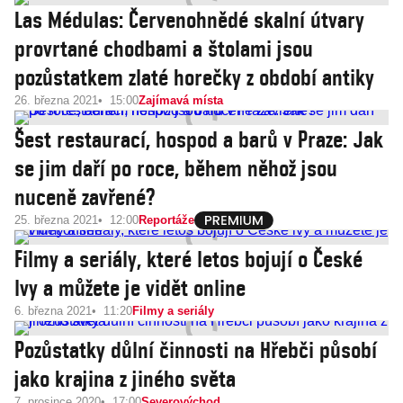
Las Médulas: Červenohnědé skalní útvary
provrtané chodbami a štolami jsou
pozůstatkem zlaté horečky z období antiky
26. března 2021
15:00
Zajímavá místa
Šest restaurací, hospod a barů v Praze: Jak
se jim daří po roce, během něhož jsou
nuceně zavřené?
25. března 2021
12:00
Reportáže
Filmy a seriály, které letos bojují o České
lvy a můžete je vidět online
6. března 2021
11:20
Filmy a seriály
Pozůstatky důlní činnosti na Hřebči působí
jako krajina z jiného světa
7. prosince 2020
17:00
Severovýchod