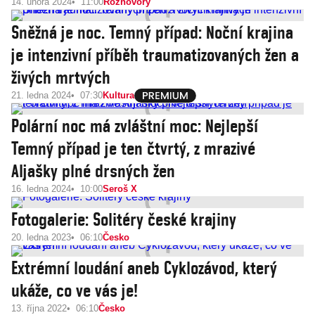
14. února 2024
11:00
Rozhovory
Sněžná je noc. Temný případ: Noční krajina
je intenzivní příběh traumatizovaných žen a
živých mrtvých
21. ledna 2024
07:30
Kultura
Polární noc má zvláštní moc: Nejlepší
Temný případ je ten čtvrtý, z mrazivé
Aljašky plné drsných žen
16. ledna 2024
10:00
Seroš X
Fotogalerie: Solitéry české krajiny
20. ledna 2023
06:10
Česko
Extrémní loudání aneb Cyklozávod, který
ukáže, co ve vás je!
13. října 2022
06:10
Česko