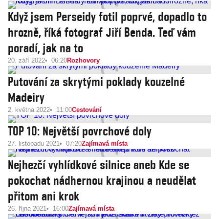
Když jsem Perseidy fotil poprvé, dopadlo to
hrozně, říká fotograf Jiří Benda. Teď vám
poradí, jak na to
20. září 2022
06:20
Rozhovory
Putování za skrytými poklady kouzelné
Madeiry
2. května 2022
11:00
Cestování
TOP 10: Největší povrchové doly
27. listopadu 2021
07:20
Zajímavá místa
Nejhezčí vyhlídkové silnice aneb Kde se
pokochat nádhernou krajinou a neudělat
přitom ani krok
26. října 2021
16:00
Zajímavá místa