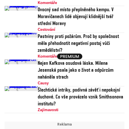
Komentáře
Ovocný sad místo přeplněného kempu. V
Moravičanech lidé objevují klidnější tvář
střední Moravy
Cestování
Pastviny proti požárům. Proč by společnost
měla přehodnotit negativní postoj vůči
zemědělství?
Komentáře
Nejen Kafkova osudová láska. Milena
Jesenská psala jako o život a odpůrcům
naháněla strach
Causy
Šlechtické intriky, podivná závěť i nepokojní
duchové. Co vše provázelo vznik Smithsonova
institutu?
Zajímavosti