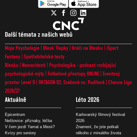
Další témata z našich webů
Moje Psychologie
Blesk Tlapky
Hráči na Blesku
iSport
Fantasy
Spotřebitelské testy
Blesku
Nemovitosti
Psychologika - podcast rozbíjející
psychologické mýty
Fotbalové přestupy ONLINE
Eventový
prostor Level 9
OKTAGON 92: Szabová vs. Pudilová
Chance Liga
2026/27
Aktuálně
Léto 2026
Epicentrum
Karlovarský filmový festival
Neštovice: příznaky, léčba
2026
V čem jezdí Yamal a Mesii?
Znamení, že jste potkali
Kvízy pro seniory
někoho z minulého života