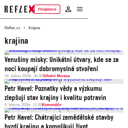
Předplatné
Reflex.cz
Krajina
krajina
Venušiny misky: Unikátní útvary, kde se za
nocí koupají dobromyslná stvoření
16. dubna 2026
06:00
Střední Morava
Petr Havel: Poznatky vědy a výzkumu
zlepšují stav krajiny i kvalitu potravin
4. března 2026
11:00
Komentáře
Petr Havel: Chátrající zemědělské stavby
hyzdí krajinu a komplikují život