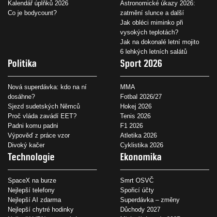
Kalendář úplňků 2026
Astronomické úkazy 2026:
Co je bodycount?
zatmění slunce a další
Jak obléci miminko při
vysokých teplotách?
Jak na dokonalé letní mojito
6 lehkých letních salátů
Politika
Sport 2026
Nová superdávka: kdo na ní
MMA
dosáhne?
Fotbal 2026/27
Sjezd sudetských Němců
Hokej 2026
Proč vláda zavádí EET?
Tenis 2026
Padni komu padni
F1 2026
Výpověď z práce vzor
Atletika 2026
Divoký kačer
Cyklistika 2026
Technologie
Ekonomika
SpaceX na burze
Smrt OSVČ
Nejlepší telefony
Spořicí účty
Nejlepší AI zdarma
Superdávka – změny
Nejlepší chytré hodinky
Důchody 2027