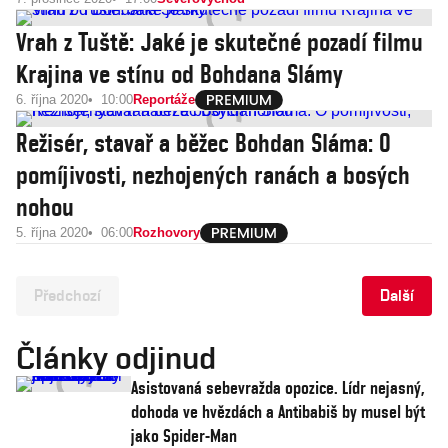
Vrah z Tuště: Jaké je skutečné pozadí filmu
Krajina ve stínu od Bohdana Slámy
6. října 2020
10:00
Reportáže
Režisér, stavař a běžec Bohdan Sláma: O
pomíjivosti, nezhojených ranách a bosých
nohou
5. října 2020
06:00
Rozhovory
Předchozí
Další
Články odjinud
Asistovaná sebevražda opozice. Lídr nejasný,
dohoda ve hvězdách a Antibabiš by musel být
jako Spider-Man