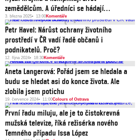
zemědělcům. A úředníci se hádají…
3. března 2025
13:00
Komentáře
Petr Havel: Nárůst ochrany životního
prostředí v ČR vadí řadě občanů i
podnikatelů. Proč?
12. října 2024
18:30
Komentáře
Aneta Langerová: Pořád jsem se hledala a
budu se hledat asi do konce života. Ale
zlobila jsem potichu
19. července 2024
11:00
Colours of Ostrava
První řadu miluju, ale je to čistokrevná
mužská televize, říká režisérka nového
Temného případu Issa López