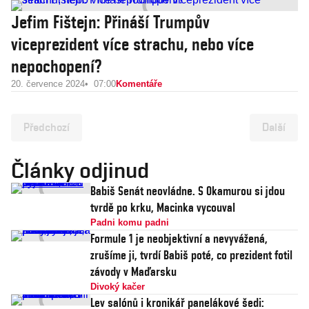
Jefim Fištejn: Přináší Trumpův
viceprezident více strachu, nebo více
nepochopení?
20. července 2024
07:00
Komentáře
Předchozí
Další
Články odjinud
Babiš Senát neovládne. S Okamurou si jdou
tvrdě po krku, Macinka vycouval
Padni komu padni
Formule 1 je neobjektivní a nevyvážená,
zrušíme ji, tvrdí Babiš poté, co prezident fotil
závody v Maďarsku
Divoký kačer
Lev salónů i kronikář panelákové šedi: