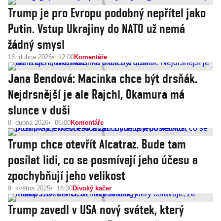
Trump je pro Evropu podobný nepřítel jako
Putin. Vstup Ukrajiny do NATO už nemá
žádný smysl
13. dubna 2026
12:00
Komentáře
Jana Bendová: Macinka chce být drsňák.
Nejdrsnější je ale Rajchl, Okamura má
slunce v duši
8. dubna 2026
06:00
Komentáře
Trump chce otevřít Alcatraz. Bude tam
posílat lidi, co se posmívají jeho účesu a
zpochybňují jeho velikost
9. května 2025
18:30
Divoký kačer
Trump zavedl v USA nový svátek, který