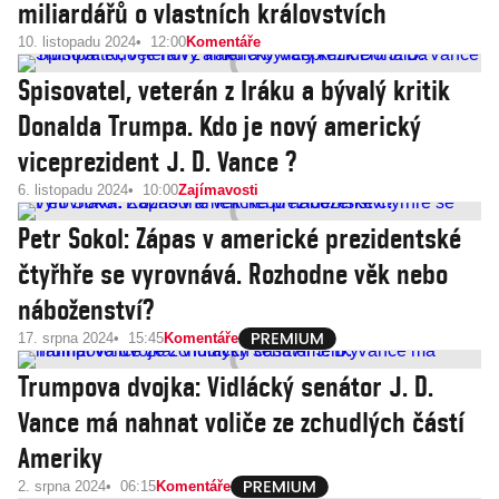
miliardářů o vlastních královstvích
10. listopadu 2024
12:00
Komentáře
Spisovatel, veterán z Iráku a bývalý kritik
Donalda Trumpa. Kdo je nový americký
viceprezident J. D. Vance ?
6. listopadu 2024
10:00
Zajímavosti
Petr Sokol: Zápas v americké prezidentské
čtyřhře se vyrovnává. Rozhodne věk nebo
náboženství?
17. srpna 2024
15:45
Komentáře
Trumpova dvojka: Vidlácký senátor J. D.
Vance má nahnat voliče ze zchudlých částí
Ameriky
2. srpna 2024
06:15
Komentáře