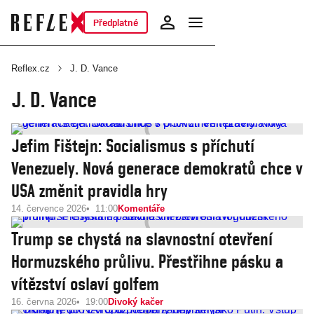
Předplatné
Reflex.cz
J. D. Vance
J. D. Vance
Jefim Fištejn: Socialismus s příchutí
Venezuely. Nová generace demokratů chce v
USA změnit pravidla hry
14. července 2026
11:00
Komentáře
Trump se chystá na slavnostní otevření
Hormuzského průlivu. Přestřihne pásku a
vítězství oslaví golfem
16. června 2026
19:00
Divoký kačer