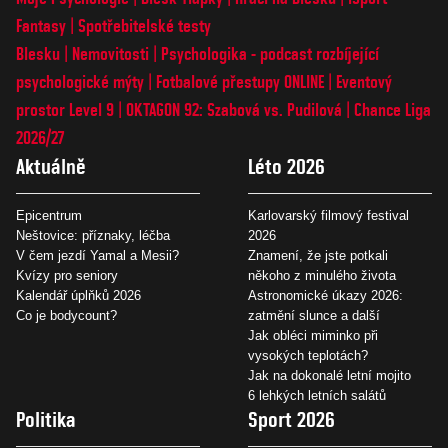
Fantasy
Spotřebitelské testy
Blesku
Nemovitosti
Psychologika - podcast rozbíjející
psychologické mýty
Fotbalové přestupy ONLINE
Eventový
prostor Level 9
OKTAGON 92: Szabová vs. Pudilová
Chance Liga
2026/27
Aktuálně
Léto 2026
Epicentrum
Karlovarský filmový festival
Neštovice: příznaky, léčba
2026
V čem jezdí Yamal a Mesii?
Znamení, že jste potkali
Kvízy pro seniory
někoho z minulého života
Kalendář úplňků 2026
Astronomické úkazy 2026:
Co je bodycount?
zatmění slunce a další
Jak obléci miminko při
vysokých teplotách?
Jak na dokonalé letní mojito
6 lehkých letních salátů
Politika
Sport 2026