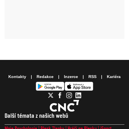
Kontakty
Redakce
Inzerce
RSS
Kariéra
Další témata z našich webů
Moje Psychologie
Blesk Tlapky
Hráči na Blesku
iSport