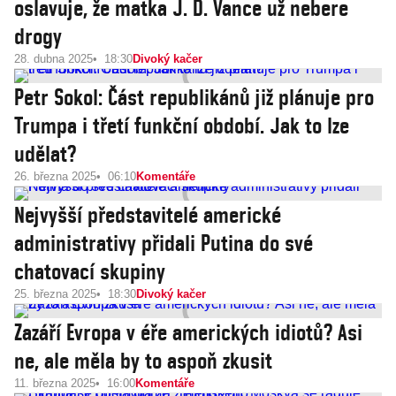
oslavuje, že matka J. D. Vance už nebere
drogy
28. dubna 2025
18:30
Divoký kačer
Petr Sokol: Část republikánů již plánuje pro
Trumpa i třetí funkční období. Jak to lze
udělat?
26. března 2025
06:10
Komentáře
Nejvyšší představitelé americké
administrativy přidali Putina do své
chatovací skupiny
25. března 2025
18:30
Divoký kačer
Zazáří Evropa v éře amerických idiotů? Asi
ne, ale měla by to aspoň zkusit
11. března 2025
16:00
Komentáře