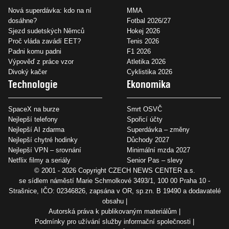
Nová superdávka: kdo na ní
MMA
dosáhne?
Fotbal 2026/27
Sjezd sudetských Němců
Hokej 2026
Proč vláda zavádí EET?
Tenis 2026
Padni komu padni
F1 2026
Výpověď z práce vzor
Atletika 2026
Divoký kačer
Cyklistika 2026
Technologie
Ekonomika
SpaceX na burze
Smrt OSVČ
Nejlepší telefony
Spořicí účty
Nejlepší AI zdarma
Superdávka – změny
Nejlepší chytré hodinky
Důchody 2027
Nejlepší VPN – srovnání
Minimální mzda 2027
Netflix filmy a seriály
Senior Pas – slevy
© 2001 - 2026 Copyright
CZECH NEWS CENTER a.s.
se sídlem náměstí Marie Schmolkové 3493/1, 100 00 Praha 10 -
Strašnice, IČO: 02346826, zapsána v OR, sp.zn. B 19490 a dodavatelé
obsahu
Autorská práva k publikovaným materiálům
Podmínky pro užívání služby informační společnosti