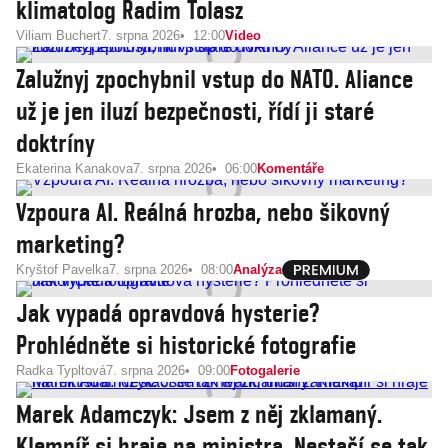
klimatolog Radim Tolasz
Viliam Buchert
7. srpna 2026
12:00
Video
Zalužnyj zpochybnil vstup do NATO. Aliance
už je jen iluzí bezpečnosti, řídí ji staré
doktríny
Ekaterina Kanakova
7. srpna 2026
06:00
Komentáře
Vzpoura AI. Reálná hrozba, nebo šikovný
marketing?
Kryštof Pavelka
7. srpna 2026
08:00
Analýza
Jak vypadá opravdová hysterie?
Prohlédněte si historické fotografie
Radka Typltová
7. srpna 2026
09:00
Fotogalerie
Marek Adamczyk: Jsem z něj zklamaný.
Klempíř si hraje na ministra. Nestačí se tak