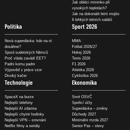
Jak obléci miminko při
vysokých teplotách?
Jak na dokonalé letní mojito
6 lehkých letních salátů
Politika
Sport 2026
Nová superdávka: kdo na ní
MMA
dosáhne?
Fotbal 2026/27
Sjezd sudetských Němců
Hokej 2026
Proč vláda zavádí EET?
Tenis 2026
Padni komu padni
F1 2026
Výpověď z práce vzor
Atletika 2026
Divoký kačer
Cyklistika 2026
Technologie
Ekonomika
SpaceX na burze
Smrt OSVČ
Nejlepší telefony
Spořicí účty
Nejlepší AI zdarma
Superdávka – změny
Nejlepší chytré hodinky
Důchody 2027
Nejlepší VPN – srovnání
Minimální mzda 2027
Netflix filmy a seriály
Senior Pas – slevy