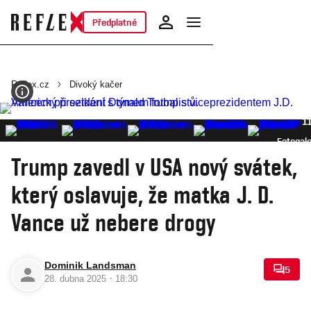
Předplatné
Reflex.cz
Divoký kačer
1
Fotogale
Trump zavedl v USA nový svátek,
který oslavuje, že matka J. D.
Vance už nebere drogy
Dominik Landsman
5
·
28. dubna 2025
18:30