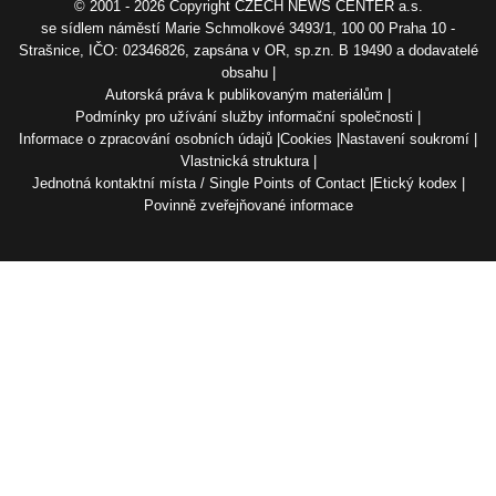
© 2001 - 2026 Copyright
CZECH NEWS CENTER a.s.
se sídlem náměstí Marie Schmolkové 3493/1, 100 00 Praha 10 -
Strašnice, IČO: 02346826, zapsána v OR, sp.zn. B 19490 a dodavatelé
obsahu
Autorská práva k publikovaným materiálům
Podmínky pro užívání služby informační společnosti
Informace o zpracování osobních údajů
Cookies
Nastavení soukromí
Vlastnická struktura
Jednotná kontaktní místa / Single Points of Contact
Etický kodex
Povinně zveřejňované informace