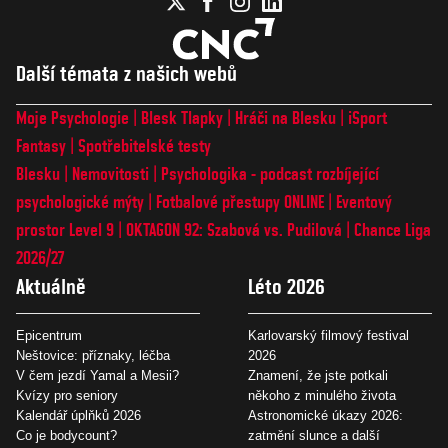
Další témata z našich webů
Moje Psychologie
Blesk Tlapky
Hráči na Blesku
iSport
Fantasy
Spotřebitelské testy
Blesku
Nemovitosti
Psychologika - podcast rozbíjející
psychologické mýty
Fotbalové přestupy ONLINE
Eventový
prostor Level 9
OKTAGON 92: Szabová vs. Pudilová
Chance Liga
2026/27
Aktuálně
Léto 2026
Epicentrum
Karlovarský filmový festival
Neštovice: příznaky, léčba
2026
V čem jezdí Yamal a Mesii?
Znamení, že jste potkali
Kvízy pro seniory
někoho z minulého života
Kalendář úplňků 2026
Astronomické úkazy 2026:
Co je bodycount?
zatmění slunce a další