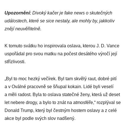
Upozornění:
Divoký kačer je fake news o skutečných
událostech, které se sice nestaly, ale mohly by, jakkoliv
znějí neuvěřitelně.
K tomuto svátku ho inspirovala oslava, kterou J. D. Vance
uspořádal pro svou matku na počest desátého výročí její
střízlivosti.
„Byl to moc hezký večírek. Byl tam skvělý raut, dobré pití
a v Oválné pracovně se šňupal kokain. Lidé byli veselí
a měli radost. Byla to oslava statečné ženy, která už deset
let nebere drogy, a bylo to znát na atmosféře,“ rozplýval se
Donald Trump, který byl čestným hostem oslavy a z celé
akce byl podle svých slov nadšený.