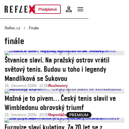
Předplatné
Reflex.cz
Finále
finále
Štvanice slaví. Na pražský ostrov vrátil
světový tenis. Budou u toho i legendy
Mandlíková se Sukovou
26. července 2026
12:00
Rozhovory
Možná je to pivem… Český tenis slavil ve
Wimbledonu obrovský triumf
15. července 2026
20:00
Reportáže
Eurovize slaví kulatiny. Za 70 let se z