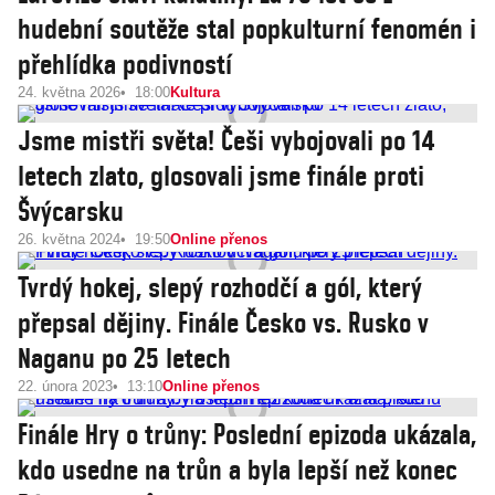
hudební soutěže stal popkulturní fenomén i
přehlídka podivností
24. května 2026
18:00
Kultura
Jsme mistři světa! Češi vybojovali po 14
letech zlato, glosovali jsme finále proti
Švýcarsku
26. května 2024
19:50
Online přenos
Tvrdý hokej, slepý rozhodčí a gól, který
přepsal dějiny. Finále Česko vs. Rusko v
Naganu po 25 letech
22. února 2023
13:10
Online přenos
Finále Hry o trůny: Poslední epizoda ukázala,
kdo usedne na trůn a byla lepší než konec