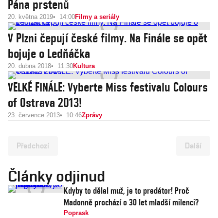
Pána prstenů
20. května 2019
14:00
Filmy a seriály
V Plzni čepují české filmy. Na Finále se opět
bojuje o Ledňáčka
20. dubna 2018
11:30
Kultura
VELKÉ FINÁLE: Vyberte Miss festivalu Colours
of Ostrava 2013!
23. července 2013
10:46
Zprávy
Předchozí
Další
Články odjinud
Kdyby to dělal muž, je to predátor! Proč
Madonně prochází o 30 let mladší milenci?
Poprask