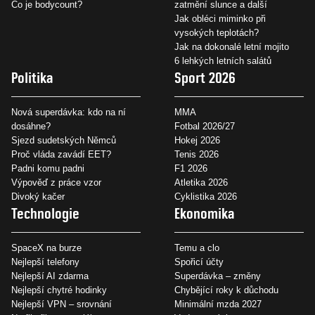
Co je bodycount?
zatmění slunce a další
Jak obléci miminko při
vysokých teplotách?
Jak na dokonalé letní mojito
6 lehkých letních salátů
Politika
Sport 2026
Nová superdávka: kdo na ní
MMA
dosáhne?
Fotbal 2026/27
Sjezd sudetských Němců
Hokej 2026
Proč vláda zavádí EET?
Tenis 2026
Padni komu padni
F1 2026
Výpověď z práce vzor
Atletika 2026
Divoký kačer
Cyklistika 2026
Technologie
Ekonomika
SpaceX na burze
Temu a clo
Nejlepší telefony
Spořicí účty
Nejlepší AI zdarma
Superdávka – změny
Nejlepší chytré hodinky
Chybějící roky k důchodu
Nejlepší VPN – srovnání
Minimální mzda 2027