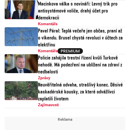
Macinkova válka s novináři: Levný trik pro
antisystémové voliče, drahý účet pro
demokracii
Komentáře
Pavel Páral: Teplá večeře jen občas, praní až
o víkendu. Brusel chystá revoluci v účtech za
elektřinu
Komentáře
Policie zahájila trestní řízení kvůli Turkově
nehodě. Má podezření na ublížení na zdraví z
nedbalosti
Zprávy
Neuvěřitelná odvaha, strašlivý konec. Děsivé
kaskadérské kousky, za které odvážlivci
zaplatili životem
Zajímavosti