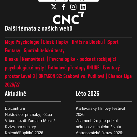
Další témata z našich webů
Moje Psychologie
Blesk Tlapky
Hráči na Blesku
iSport
Fantasy
Spotřebitelské testy
Blesku
Nemovitosti
Psychologika - podcast rozbíjející
psychologické mýty
Fotbalové přestupy ONLINE
Eventový
prostor Level 9
OKTAGON 92: Szabová vs. Pudilová
Chance Liga
2026/27
Aktuálně
Léto 2026
Epicentrum
Karlovarský filmový festival
Neštovice: příznaky, léčba
2026
V čem jezdí Yamal a Mesii?
Znamení, že jste potkali
Kvízy pro seniory
někoho z minulého života
Kalendář úplňků 2026
Astronomické úkazy 2026: