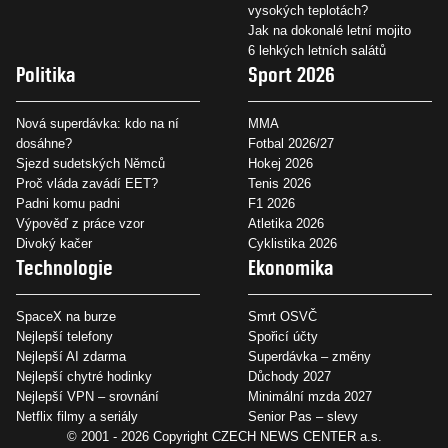
vysokých teplotách?
Jak na dokonalé letní mojito
6 lehkých letních salátů
Politika
Sport 2026
Nová superdávka: kdo na ní
MMA
dosáhne?
Fotbal 2026/27
Sjezd sudetských Němců
Hokej 2026
Proč vláda zavádí EET?
Tenis 2026
Padni komu padni
F1 2026
Výpověď z práce vzor
Atletika 2026
Divoký kačer
Cyklistika 2026
Technologie
Ekonomika
SpaceX na burze
Smrt OSVČ
Nejlepší telefony
Spořicí účty
Nejlepší AI zdarma
Superdávka – změny
Nejlepší chytré hodinky
Důchody 2027
Nejlepší VPN – srovnání
Minimální mzda 2027
Netflix filmy a seriály
Senior Pas – slevy
© 2001 - 2026 Copyright
CZECH NEWS CENTER a.s.