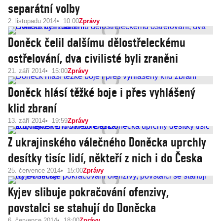
separátní volby
2. listopadu 2014
10:00
Zprávy
Doněck čelil dalšímu dělostřeleckému
ostřelování, dva civilisté byli zraněni
21. září 2014
15:00
Zprávy
Doněck hlásí těžké boje i přes vyhlášený
klid zbraní
13. září 2014
19:59
Zprávy
Z ukrajinského válečného Doněcka uprchly
desítky tisíc lidí, někteří z nich i do Česka
25. července 2014
15:00
Zprávy
Kyjev slibuje pokračování ofenzivy,
povstalci se stahují do Doněcka
6. července 2014
18:00
Zprávy