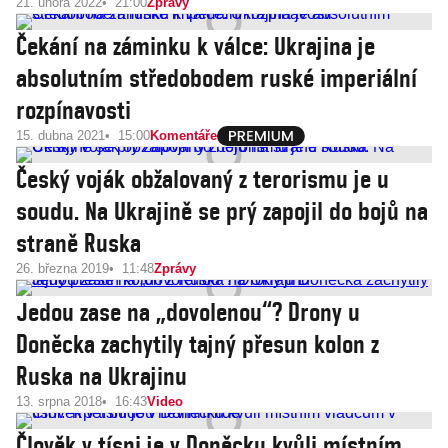
21. února 2022
21:00
Zprávy
Čekání na záminku k válce: Ukrajina je
absolutním středobodem ruské imperiální
rozpínavosti
15. dubna 2021
15:00
Komentáře
Český voják obžalovaný z terorismu je u
soudu. Na Ukrajině se prý zapojil do bojů na
straně Ruska
26. března 2019
11:48
Zprávy
Jedou zase na „dovolenou“? Drony u
Doněcka zachytily tajný přesun kolon z
Ruska na Ukrajinu
13. srpna 2018
16:43
Video
Člověk v tísni je v Doněcku kvůli místním