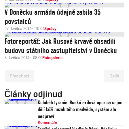
V Doněcku armáda údajně zabila 35
povstalců
27. května 2014
10:04
Zprávy
Fotoreportáž: Jak Rusové krvavě obsadili
budovu státního zastupitelství v Doněcku
5. května 2014
08:00
Fotogalerie
Předchozí
Další
Články odjinud
Koloběh tyranie: Ruská exilová opozice si jen
dělí kůži nezabitého medvěda, systém ale
nespraví
Komentáře