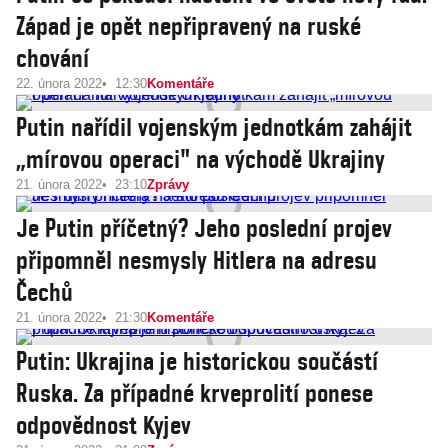
Západ je opět nepřipravený na ruské
chování
22. února 2022
12:30
Komentáře
Putin nařídil vojenským jednotkám zahájit
„mírovou operaci" na východě Ukrajiny
21. února 2022
23:10
Zprávy
Je Putin příčetný? Jeho poslední projev
připomněl nesmysly Hitlera na adresu
Čechů
21. února 2022
21:30
Komentáře
Putin: Ukrajina je historickou součástí
Ruska. Za případné krveprolití ponese
odpovědnost Kyjev