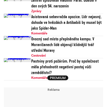
Zemřel spisovatel Vladimír Páral. Odešel v
den svých 94. narozenin
Zprávy
Asistovaná sebevražda opozice. Lídr nejasný,
dohoda ve hvězdách a Antibabiš by musel být
jako Spider-Man
Komentáře
Ovocný sad místo přeplněného kempu. V
Moravičanech lidé objevují klidnější tvář
střední Moravy
Cestování
Pastviny proti požárům. Proč by společnost
měla přehodnotit negativní postoj vůči
zemědělství?
Komentáře