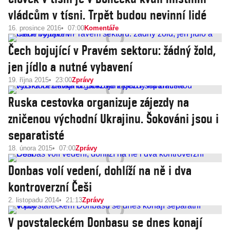
vládcům v tísni. Trpět budou nevinní lidé
16. prosince 2016
07:00
Komentáře
Čech bojující v Pravém sektoru: žádný žold,
jen jídlo a nutné vybavení
19. října 2015
23:00
Zprávy
Ruska cestovka organizuje zájezdy na
zničenou východní Ukrajinu. Šokováni jsou i
separatisté
18. února 2015
07:00
Zprávy
Donbas volí vedení, dohlíží na ně i dva
kontroverzní Češi
2. listopadu 2014
21:13
Zprávy
V povstaleckém Donbasu se dnes konají