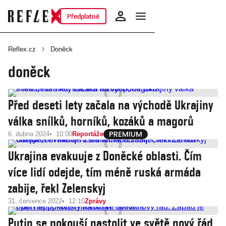
Předplatné
Reflex.cz
Doněck
doněck
Před deseti lety začala na východě Ukrajiny
válka snílků, horníků, kozáků a magorů
6. dubna 2024
10:00
Reportáže
Ukrajina evakuuje z Doněcké oblasti. Čím
více lidí odejde, tím méně ruská armáda
zabije, řekl Zelenskyj
31. července 2022
12:10
Zprávy
Putin se pokouší nastolit ve světě nový řád.