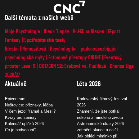
Další témata z našich webů
Moje Psychologie
Blesk Tlapky
Hráči na Blesku
iSport
Fantasy
Spotřebitelské testy
Blesku
Nemovitosti
Psychologika - podcast rozbíjející
psychologické mýty
Fotbalové přestupy ONLINE
Eventový
prostor Level 9
OKTAGON 92: Szabová vs. Pudilová
Chance Liga
2026/27
Aktuálně
Léto 2026
Epicentrum
Karlovarský filmový festival
Neštovice: příznaky, léčba
2026
V čem jezdí Yamal a Mesii?
Znamení, že jste potkali
Kvízy pro seniory
někoho z minulého života
Kalendář úplňků 2026
Astronomické úkazy 2026:
Co je bodycount?
zatmění slunce a další
Jak obléci miminko při