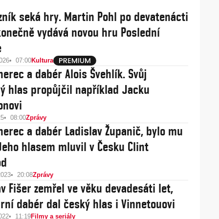
zník seká hry. Martin Pohl po devatenácti
konečně vydává novou hru Poslední
e
2026
07:00
Kultura
herec a dabér Alois Švehlík. Svůj
ý hlas propůjčil například Jacku
onovi
25
08:00
Zprávy
herec a dabér Ladislav Županič, bylo mu
o hlasem mluvil v Česku Clint
od
2023
20:08
Zprávy
av Fišer zemřel ve věku devadesáti let,
rní dabér dal český hlas i Vinnetouovi
022
11:19
Filmy a seriály