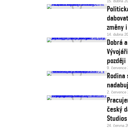
15. dubna 2
Politic
dabovat
změny i
14. dubna 2
Dobrá a
Vývojář
později
9. července
Rodina 
nadabuj
2. července
Pracuje
český d
Studios
24. června 