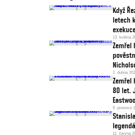
Když Ře
letech 
exekuc
13. května 
Zemřel 
pověstn
Nichols
2. dubna 20
Zemřel 
80 let. Jeh
Eastwo
9. prosince 
Stanisl
legendá
11. června 2