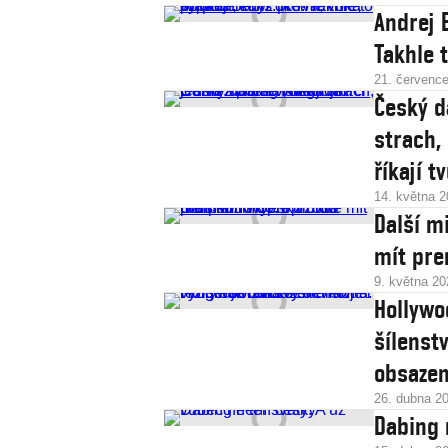
Andrej 
Takhle 
21. červenc
Český d
strach,
říkají t
14. května 
Další m
mít pre
9. května 20
Hollywo
šílenst
obsazen
26. dubna 2
Dabing 