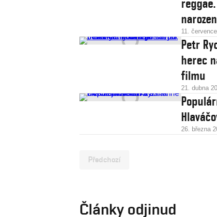
reggae.
narozen
11. červenc
Petr Ry
herec 
filmu
21. dubna 2
Populár
Hlaváčo
26. března 
Předchozí
Články odjinud