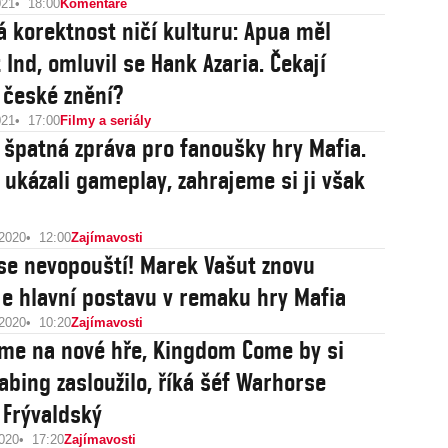
021
18:00
Komentáře
ká korektnost ničí kulturu: Apua měl
 Ind, omluvil se Hank Azaria. Čekají
 české znění?
021
17:00
Filmy a seriály
 špatná zpráva pro fanoušky hry Mafia.
i ukázali gameplay, zahrajeme si ji však
 2020
12:00
Zajímavosti
se nevopouští! Marek Vašut znovu
e hlavní postavu v remaku hry Mafia
 2020
10:20
Zajímavosti
me na nové hře, Kingdom Come by si
abing zasloužilo, říká šéf Warhorse
 Frývaldský
2020
17:20
Zajímavosti