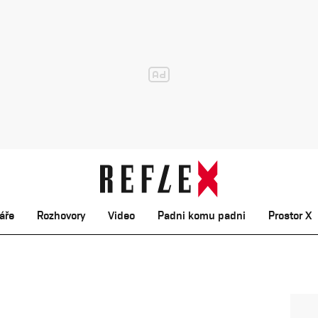
áře
Rozhovory
Video
Padni komu padni
Prostor X