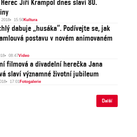
 Herec Jiří Krampol dnes slaví 80.
iny
e 2018
15:50
Kultura
chlý dabuje „husáka“. Podívejte se, jak
namlouvá postavu v novém animovaném
018
08:47
Video
ní filmová a divadelní herečka Jana
vá slaví významné životní jubileum
2018
17:01
Fotogalerie
Další