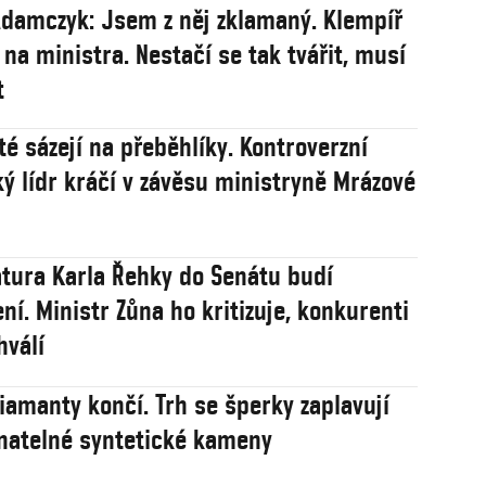
damczyk: Jsem z něj zklamaný. Klempíř
 na ministra. Nestačí se tak tvářit, musí
t
té sázejí na přeběhlíky. Kontroverzní
ý lídr kráčí v závěsu ministryně Mrázové
tura Karla Řehky do Senátu budí
ní. Ministr Zůna ho kritizuje, konkurenti
hválí
iamanty končí. Trh se šperky zaplavují
natelné syntetické kameny