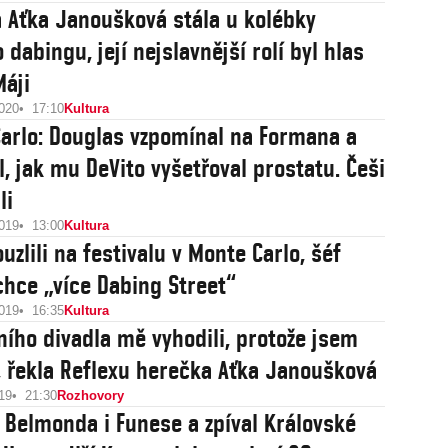
 Aťka Janoušková stála u kolébky
dabingu, její nejslavnější rolí byl hlas
Máji
2020
17:10
Kultura
arlo: Douglas vzpomínal na Formana a
l, jak mu DeVito vyšetřoval prostatu. Češi
li
2019
13:00
Kultura
uzlili na festivalu v Monte Carlo, šéf
chce „více Dabing Street“
2019
16:35
Kultura
ního divadla mě vyhodili, protože jsem
, řekla Reflexu herečka Aťka Janoušková
19
21:30
Rozhovory
 Belmonda i Funese a zpíval Královské