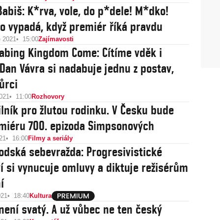
Babiš: K*rva, vole, do p*dele! M*dko!
to vypadá, když premiér říká pravdu
e 2021
15:00
Zajímavosti
abing Kingdom Come: Cítíme vděk i
 Dan Vávra si nadabuje jednu z postav,
vůrci
2021
11:00
Rozhovory
ilník pro žlutou rodinku. V Česku bude
miéru 700. epizoda Simpsonových
21
16:00
Filmy a seriály
odská sebevražda: Progresivistické
ví si vynucuje omluvy a diktuje režisérům
í
021
18:40
Kultura
není svatý. A už vůbec ne ten český