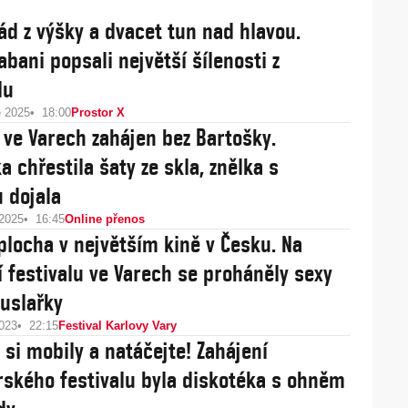
pád z výšky a dvacet tun nad hlavou.
abani popsali největší šílenosti z
lu
e 2025
18:00
Prostor X
l ve Varech zahájen bez Bartošky.
a chřestila šaty ze skla, znělka s
u dojala
 2025
16:45
Online přenos
plocha v největším kině v Česku. Na
í festivalu ve Varech se proháněly sexy
uslařky
2023
22:15
Festival Karlovy Vary
 si mobily a natáčejte! Zahájení
rského festivalu byla diskotéka s ohněm