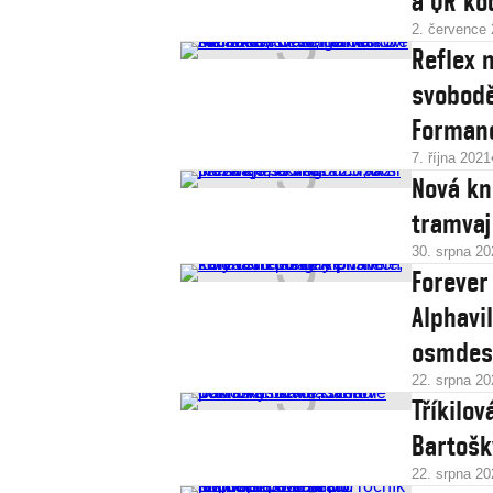
a QR kó
2. července
Reflex 
svobodě
Forman
7. října 2021
Nová kn
tramvaje
30. srpna 20
Forever
Alphavil
osmdes
22. srpna 20
Tříkilov
Bartošky
22. srpna 20