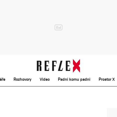
áře
Rozhovory
Video
Padni komu padni
Prostor X