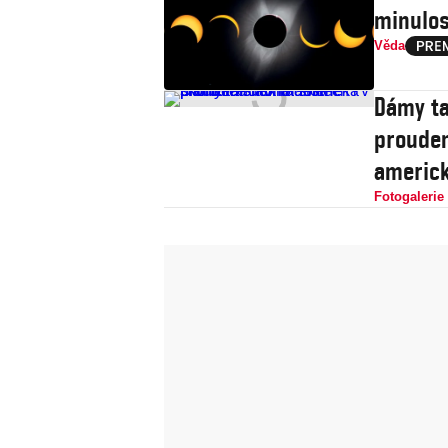
minulos
Věda
Dámy tan
proudem
americk
Fotogalerie