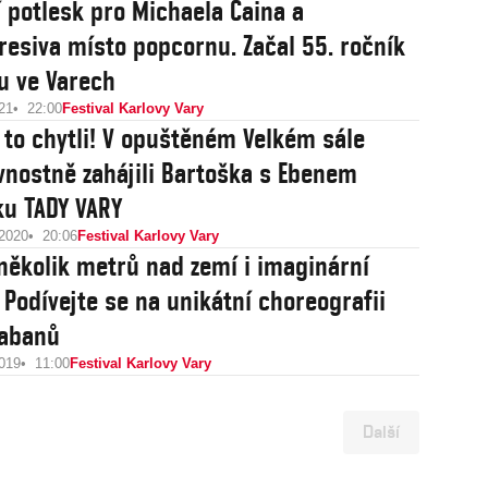
í potlesk pro Michaela Caina a
resiva místo popcornu. Začal 55. ročník
lu ve Varech
21
22:00
Festival Karlovy Vary
 to chytli! V opuštěném Velkém sále
vnostně zahájili Bartoška s Ebenem
ku TADY VARY
 2020
20:06
Festival Karlovy Vary
 několik metrů nad zemí i imaginární
 Podívejte se na unikátní choreografii
Cabanů
2019
11:00
Festival Karlovy Vary
Další