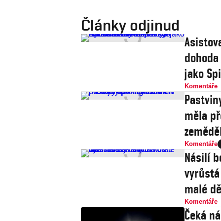
Články odjinud
Asistov
dohoda 
jako Sp
Komentáře
Pastvin
měla př
zeměděl
Komentáře
Násilí b
vyrůstá
malé dě
Komentáře
Čeká ná