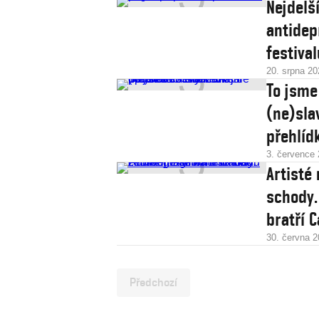
Nejdelš
antidep
festiva
20. srpna 20
To jsme
(ne)sla
přehlíd
3. července
Artisté
schody.
bratří 
30. června 
Předchozí