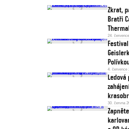
Zkrat, 
Bratři C
Therma
24. červenc
Festiva
Geislerk
Polívko
4. července
Ledová 
zahájen
krasobr
30. června 
Zapněte
karlova