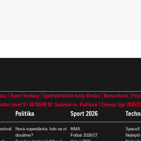
sku
iSport Fantasy
Spotřebitelské testy Blesku
Nemovitosti
Psyc
ostor Level 9
OKTAGON 92: Szabová vs. Pudilová
Chance Liga 2026/2
Politika
Sport 2026
Techn
estival
Nová superdávka: kdo na ní
MMA
SpaceX 
dosáhne?
Fotbal 2026/27
Nejlepší