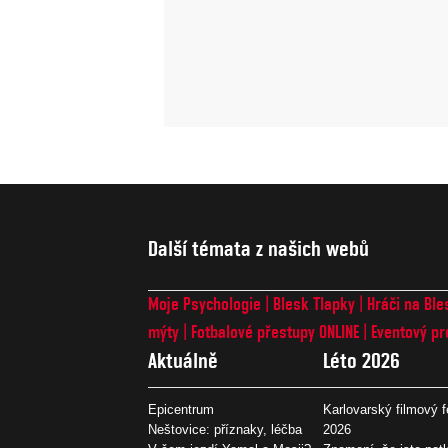
Další témata z našich webů
Moje Psychologie
Blesk Tlapky
Hráči na Ble
mýty
Fotbalové přestupy ONLINE
Eventový pr
Aktuálně
Léto 2026
Epicentrum
Karlovarský filmový f
Neštovice: příznaky, léčba
2026