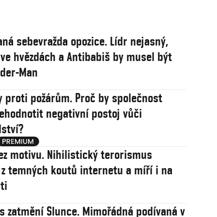
aná sebevražda opozice. Lídr nejasný,
ve hvězdách a Antibabiš by musel být
ider-Man
y proti požárům. Proč by společnost
ehodnotit negativní postoj vůči
ství?
ez motivu. Nihilistický terorismus
 z temných koutů internetu a míří i na
ti
s zatmění Slunce. Mimořádná podívaná v