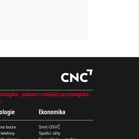
hologika - podcast rozbíjející psychologické
7
ologie
Ekonomika
na burze
Smrt OSVČ
 telefony
Spořicí účty