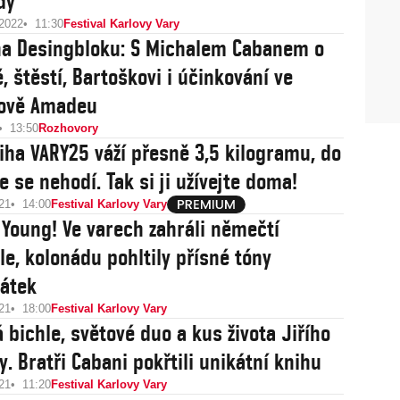
dy
 2022
11:30
Festival Karlovy Vary
na Desingbloku: S Michalem Cabanem o
, štěstí, Bartoškovi i účinkování ve
ově Amadeu
13:50
Rozhovory
iha VARY25 váží přesně 3,5 kilogramu, do
 se nehodí. Tak si ji užívejte doma!
21
14:00
Festival Karlovy Vary
 Young! Ve varech zahráli němečtí
le, kolonádu pohltily přísné tóny
átek
21
18:00
Festival Karlovy Vary
á bichle, světové duo a kus života Jiřího
. Bratři Cabani pokřtili unikátní knihu
21
11:20
Festival Karlovy Vary