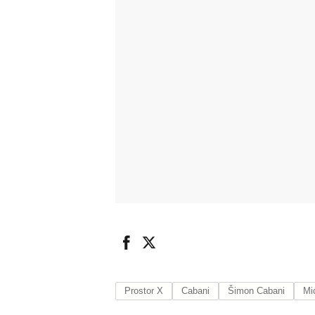
Prostor X
Cabani
Šimon Cabani
Mi