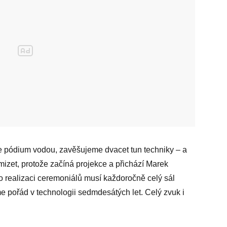
e pódium vodou, zavěšujeme dvacet tun techniky – a
izet, protože začíná projekce a přichází Marek
o realizaci ceremoniálů musí každoročně celý sál
e pořád v technologii sedmdesátých let. Celý zvuk i