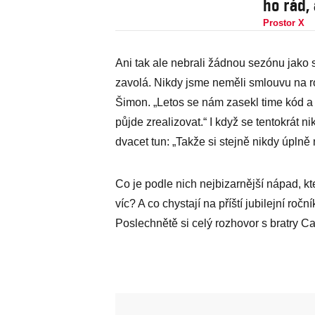
ho rád, 
Prostor X
Ani tak ale nebrali žádnou sezónu jako
zavolá. Nikdy jsme neměli smlouvu na r
Šimon. „Letos se nám zasekl time kód a v
půjde zrealizovat.“ I když se tentokrát 
dvacet tun: „Takže si stejně nikdy úpln
Co je podle nich nejbizarnější nápad, kt
víc? A co chystají na příští jubilejní ro
Poslechnětě si celý rozhovor s bratry C