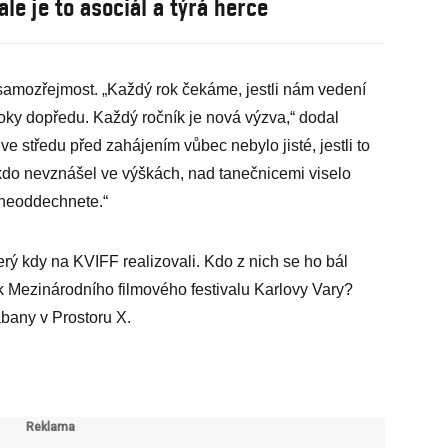
ale je to asociál a týrá herce
 samozřejmost. „Každý rok čekáme, jestli nám vedení
oky dopředu. Každý ročník je nová výzva,“ dodal
e středu před zahájením vůbec nebylo jisté, jestli to
nikdo nevznášel ve výškách, nad tanečnicemi viselo
ě neoddechnete.“
erý kdy na KVIFF realizovali. Kdo z nich se ho bál
čník Mezinárodního filmového festivalu Karlovy Vary?
abany v Prostoru X.