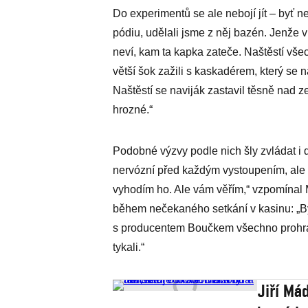
Do experimentů se ale nebojí jít – byť n
pódiu, udělali jsme z něj bazén. Jenže v 
neví, kam ta kapka zateče. Naštěstí vš
větší šok zažili s kaskadérem, který se 
Naštěstí se naviják zastavil těsně nad ze
hrozné.“
Podobné výzvy podle nich šly zvládat i dí
nervózní před každým vystoupením, ale ří
vyhodím ho. Ale vám věřím,“ vzpomínal M
během nečekaného setkání v kasinu: „Byl
s producentem Boučkem všechno prohráli
tykali.“
Jiří Má