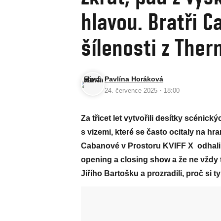
hlavou. Bratři C
šílenosti z Ther
Pavlína Horáková
·
24. července 2025
18:00
Za třicet let vytvořili desítky scénick
s vizemi, které se často ocitaly na h
Cabanové v Prostoru KVIFF X odhalil
opening a closing show a že ne vždy 
Jiřího Bartošku a prozradili, proč si ty