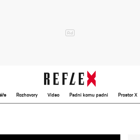
áře
Rozhovory
Video
Padni komu padni
Prostor X