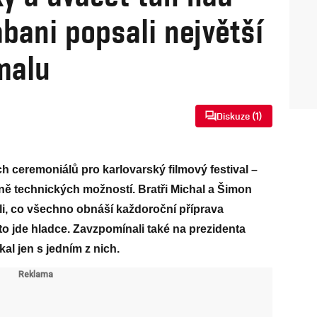
abani popsali největší
malu
Diskuze (
1
)
ých ceremoniálů pro karlovarský filmový festival –
raně technických možností. Bratři Michal a Šimon
i, co všechno obnáší každoroční příprava
to jde hladce. Zavzpomínali také na prezidenta
kal jen s jedním z nich.