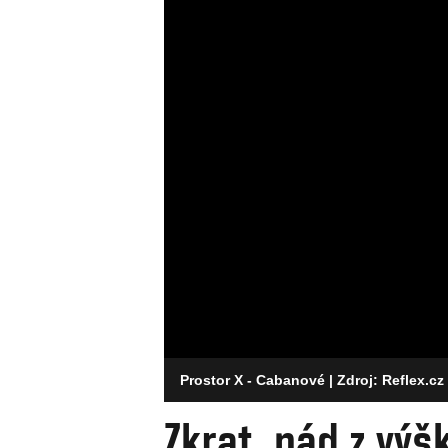
Prostor X - Cabanové
| Zdroj: Reflex.cz
Zkrat, pád z výš