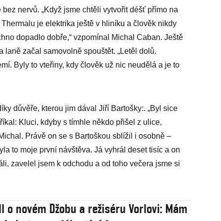
e bez nervů. „Když jsme chtěli vytvořit déšť přímo na
Thermalu je elektrika ještě v hliníku a člověk nikdy
echno dopadlo dobře,“ vzpomínal Michal Caban. Ještě
na laně začal samovolně spouštět. „Letěl dolů.
mí. Byly to vteřiny, kdy člověk už nic neudělá a je to
ky důvěře, kterou jim dával Jiří Bartošky:. „Byl sice
kal: Kluci, kdyby s tímhle někdo přišel z ulice,
ichal. Právě on se s Bartoškou sblížil i osobně –
a to moje první návštěva. Já vyhrál deset tisíc a on
, zavelel jsem k odchodu a od toho večera jsme si
dl o novém Džobu a režiséru Vorlovi: Mám