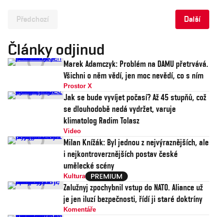
Předchozí
Další
Články odjinud
Marek Adamczyk: Problém na DAMU přetrvává.
Všichni o něm vědí, jen moc nevědí, co s ním
Prostor X
Jak se bude vyvíjet počasí? Až 45 stupňů, což
se dlouhodobě nedá vydržet, varuje
klimatolog Radim Tolasz
Video
Milan Knížák: Byl jednou z nejvýraznějších, ale
i nejkontroverznějších postav české
umělecké scény
Kultura
Zalužnyj zpochybnil vstup do NATO. Aliance už
je jen iluzí bezpečnosti, řídí ji staré doktríny
Komentáře