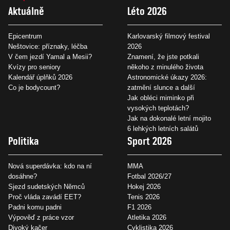
Aktuálně
Léto 2026
Epicentrum
Karlovarský filmový festival
Neštovice: příznaky, léčba
2026
V čem jezdí Yamal a Mesii?
Znamení, že jste potkali
Kvízy pro seniory
někoho z minulého života
Kalendář úplňků 2026
Astronomické úkazy 2026:
Co je bodycount?
zatmění slunce a další
Jak obléci miminko při
vysokých teplotách?
Jak na dokonalé letní mojito
6 lehkých letních salátů
Politika
Sport 2026
Nová superdávka: kdo na ní
MMA
dosáhne?
Fotbal 2026/27
Sjezd sudetských Němců
Hokej 2026
Proč vláda zavádí EET?
Tenis 2026
Padni komu padni
F1 2026
Výpověď z práce vzor
Atletika 2026
Divoký kačer
Cyklistika 2026