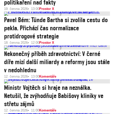
politikaření nad fakty
19. června 2026
13:00
Prostor X
Pavel Bém: Tünde Bartha si zvolila cestu do
pekla. Přichází čas normalizace
protidrogové strategie
18. června 2026
12:00
Prostor X
Nekonečný příběh zdravotnictví: V černé
díře mizí další miliardy a reformy jsou stále
v nedohlednu
12. června 2026
13:00
Komentáře
Ministr Vojtěch si hraje na neználka.
Netušil, že zvýhodňuje Babišovy kliniky ve
střetu zájmů
12. června 2026
11:00
Komentáře