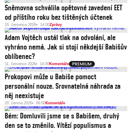
Sněmovna schválila opětovné zavedení EET
od příštího roku bez tištěných účtenek
15. července 2026
14:00
Zprávy
Adam Vojtěch ustál tlak na odvolání, ale
vyhráno nemá. Jak si stojí někdejší Babišův
oblíbenec?
11. července 2026
14:00
Komentáře
Prokopovi může u Babiše pomoct
personální nouze. Srovnatelná náhrada za
něj neexistuje
20. června 2026
06:00
Komentáře
Bém: Domluvili jsme se s Babišem, druhý
den se to změnilo. Vítězí populismus a