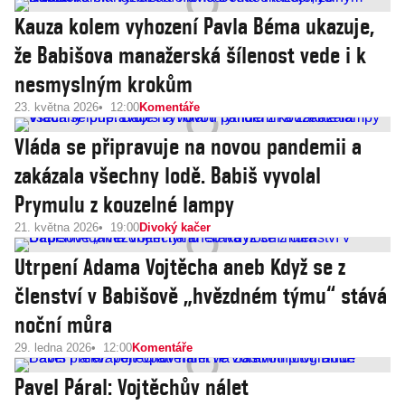
Kauza kolem vyhození Pavla Béma ukazuje,
že Babišova manažerská šílenost vede i k
nesmyslným krokům
23. května 2026
12:00
Komentáře
Vláda se připravuje na novou pandemii a
zakázala všechny lodě. Babiš vyvolal
Prymulu z kouzelné lampy
21. května 2026
19:00
Divoký kačer
Utrpení Adama Vojtěcha aneb Když se z
členství v Babišově „hvězdném týmu“ stává
noční můra
29. ledna 2026
12:00
Komentáře
Pavel Páral: Vojtěchův nálet