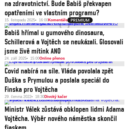
na zdravotnictví. Bude Babiš překvapen
opatřeními ve vlastním programu?
15. listopadu 2025
16:00
Komentáře
Babiš hřímal u gumového dinosaura,
Schillerová a Vojtěch se neukázali. Glosovali
jsme živě mítink ANO
24. září 2025
15:00
Online přenos
Covid nabírá na síle. Vláda povolala zpět
Duška s Prymulou a poslala speciál do
Finska pro Vojtěcha
29. června 2022
18:30
Divoký kačer
Ministr Válek zůstává obklopen lidmi Adama
Vojtěcha. Výběr nového náměstka skončil
fiaskem