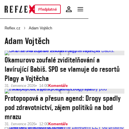
Předplatné
Reflex.cz
Adam Vojtěch
Adam Vojtěch
Okamurovo zoufalé zviditelňování a
lavírující Babiš. SPD se vlamuje do resortů
Plagy a Vojtěcha
31. července 2026
14:00
Komentáře
Protopopová a přesun agend: Drogy spadly
pod zdravotnictví, zájem politiků na bod
mrazu
31. července 2026
12:00
Komentáře