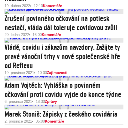
19. dubna 2022
12:10
Komentáře
Zrušení povinného očkování na potlesk
nestačí, vláda dál toleruje covidovou zvůli
20. ledna 2022
16:00
Komentáře
Vládě, covidu i zákazům navzdory. Zažijte ty
pravé vánoční trhy v nové společenské hře
od Reflexu
19. prosince 2021
10:00
Zajímavosti
Adam Vojtěch: Vyhláška o povinném
očkování proti covidu vyjde do konce týdne
6. prosince 2021
18:30
Zprávy
Marek Stoniš: Zápisky z českého covidária
2. prosince 2021
06:00
Komentáře