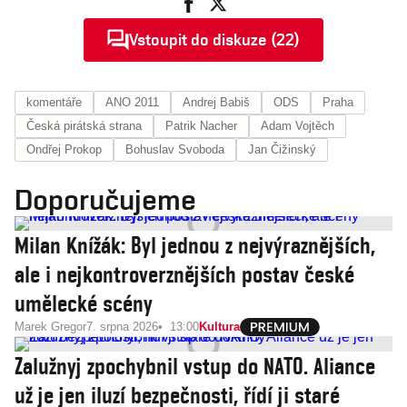
Vstoupit do diskuze (22)
komentáře
ANO 2011
Andrej Babiš
ODS
Praha
Česká pirátská strana
Patrik Nacher
Adam Vojtěch
Ondřej Prokop
Bohuslav Svoboda
Jan Čižinský
Doporučujeme
Milan Knížák: Byl jednou z nejvýraznějších,
ale i nejkontroverznějších postav české
umělecké scény
Marek Gregor
7. srpna 2026
13:00
Kultura
Zalužnyj zpochybnil vstup do NATO. Aliance
už je jen iluzí bezpečnosti, řídí ji staré