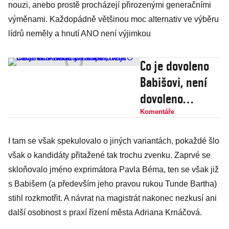
nouzi, anebo prostě procházejí přirozenými generačními
výměnami. Každopádně většinou moc alternativ ve výběru
lídrů neměly a hnutí ANO není výjimkou
Co je dovoleno
Babišovi, není
dovoleno
Walicovi aneb
Komentáře
Dvojí metr na
I tam se však spekulovalo o jiných variantách, pokaždé šlo
skandály v
však o kandidáty přitažené tak trochu zvenku. Zaprvé se
impériu ANO
skloňovalo jméno exprimátora Pavla Béma, ten se však již
s Babišem (a především jeho pravou rukou Tunde Bartha)
stihl rozkmotřit. A návrat na magistrát nakonec nezkusí ani
další osobnost s praxí řízení města Adriana Krnáčová.