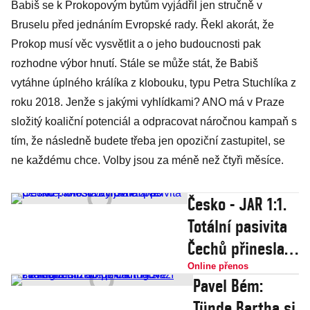
Babiš se k Prokopovým bytům vyjádřil jen stručně v
Bruselu před jednáním Evropské rady. Řekl akorát, že
Prokop musí věc vysvětlit a o jeho budoucnosti pak
rozhodne výbor hnutí. Stále se může stát, že Babiš
vytáhne úplného králíka z klobouku, typu Petra Stuchlíka z
roku 2018. Jenže s jakými vyhlídkami? ANO má v Praze
složitý koaliční potenciál a odpracovat náročnou kampaň s
tím, že následně budete třeba jen opoziční zastupitel, se
ne každému chce. Volby jsou za méně než čtyři měsíce.
Česko - JAR 1:1.
Totální pasivita
Čechů přinesla
vyrovnání po
Online přenos
Pavel Bém:
penaltě.
Tünde Bartha si