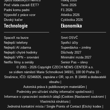
Sjezd sudetských Němců
Hokej 2026
Proč vláda zavádí EET?
Tenis 2026
Padni komu padni
F1 2026
Výpověď z práce vzor
Atletika 2026
Divoký kačer
Cyklistika 2026
Technologie
Ekonomika
SpaceX na burze
Smrt OSVČ
Nejlepší telefony
Spořicí účty
Nejlepší AI zdarma
Superdávka – změny
Nejlepší chytré hodinky
Důchody 2027
Nejlepší VPN – srovnání
Minimální mzda 2027
Netflix filmy a seriály
Senior Pas – slevy
© 2001 - 2026 Copyright
CZECH NEWS CENTER a.s.
se sídlem náměstí Marie Schmolkové 3493/1, 100 00 Praha 10 -
Strašnice, IČO: 02346826, zapsána v OR, sp.zn. B 19490 a dodavatelé
obsahu
Autorská práva k publikovaným materiálům
Podmínky pro užívání služby informační společnosti
Informace o zpracování osobních údajů
Cookies
Nastavení soukromí
Vlastnická struktura
Jednotná kontaktní místa / Single Points of Contact
Etický kodex