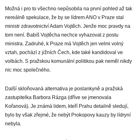
Možná i pro to všechno nepůsobila na první pohled až tak
nereálně spekulace, že by se lídrem ANO v Praze stal
ministr zdravotnictví Adam Vojtěch. Jenže moc pravdy na
tom není. Babiš Vojtěcha nechce vyhazovat z postu
ministra. Zadruhé, k Praze má Vojtěch jen velmi volný
vztah, pochází z jižních Čech, kde také kandidoval ve
volbách. S pražskou komunální politikou pak neměl nikdy
nic moc společného.
Další skloňovaná alternativa je poslankyně a pražská
zastupitelka Barbora Rázga (dříve se jmenovala
Kořanová). Je známá lidem, kteří Prahu detailně sledují,
bylo by však zřejmé, že nebýt Prokopovy kauzy by lídryní
nebyla.