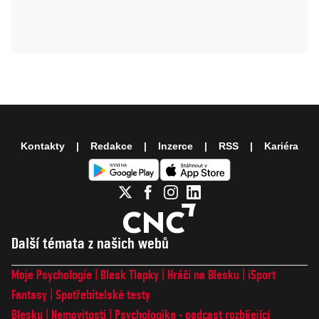
Kontakty
Redakce
Inzerce
RSS
Kariéra
Další témata z našich webů
Moje Psychologie
Blesk Tlapky
Hráči na Blesku
iSport
Fantasy
Spotřebitelské testy
Blesku
Nemovitosti
Psychologika - podcast rozbíjející