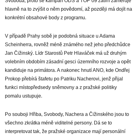
Svoboda, proto se kampaň ODS a TOP 09 zatím zaměřuje
hlavně na to zvýšit o něm povědomí, až později má dojít na
konkrétní obsahové body z programu.
V případě Prahy sobě je podobná situace u Adama
Scheinherra, rovněž méně známého než jeho předchůdce
Jan Čižinský. Lídr Starostů Petr Hlaváček má už druhým
volebním obdobím zásadní gesci územního rozvoje a opět
kandiduje na primátora. A nakonec hnutí ANO, kde Ondřej
Prokop přebírá štafetu po Patriku Nacherovi, jenž přijal
funkci místopředsedy sněmovny a z pražské politiky
pomalu ustupuje.
Po souboji Hřiba, Svobody, Nachera a Čižinského jsou to
všechno zkrátka méně viditelné persony. Dá se to
interpretovat tak, že pražské organizace mají personální