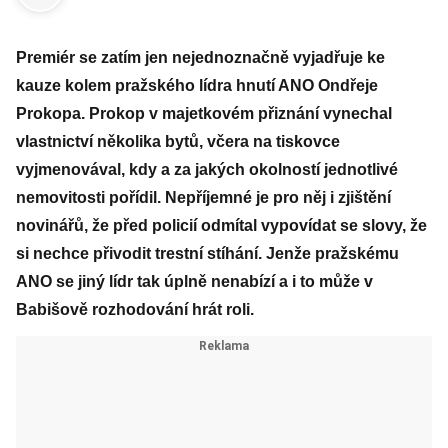
Premiér se zatím jen nejednoznačně vyjadřuje ke
kauze kolem pražského lídra hnutí ANO Ondřeje
Prokopa. Prokop v majetkovém přiznání vynechal
vlastnictví několika bytů, včera na tiskovce
vyjmenovával, kdy a za jakých okolností jednotlivé
nemovitosti pořídil. Nepříjemné je pro něj i zjištění
novinářů, že před policií odmítal vypovídat se slovy, že
si nechce přivodit trestní stíhání. Jenže pražskému
ANO se jiný lídr tak úplně nenabízí a i to může v
Babišově rozhodování hrát roli.