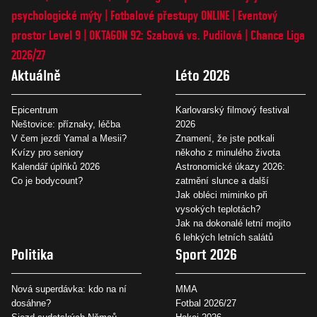
psychologické mýty
Fotbalové přestupy ONLINE
Eventový
prostor Level 9
OKTAGON 92: Szabová vs. Pudilová
Chance Liga
2026/27
Aktuálně
Léto 2026
Epicentrum
Karlovarský filmový festival
Neštovice: příznaky, léčba
2026
V čem jezdí Yamal a Mesii?
Znamení, že jste potkali
Kvízy pro seniory
někoho z minulého života
Kalendář úplňků 2026
Astronomické úkazy 2026:
Co je bodycount?
zatmění slunce a další
Jak obléci miminko při
vysokých teplotách?
Jak na dokonalé letní mojito
6 lehkých letních salátů
Politika
Sport 2026
Nová superdávka: kdo na ní
MMA
dosáhne?
Fotbal 2026/27