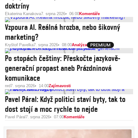
doktríny
Ekaterina Kanakova
7. srpna 2026
06:00
Komentáře
Vzpoura AI. Reálná hrozba, nebo šikovný
marketing?
Kryštof Pavelka
7. srpna 2026
08:00
Analýza
Po stopách češtiny: Přeskočte jazykově-
generační propast aneb Prázdninová
komunikace
nrd
7. srpna 2026
14:00
Zajímavosti
Pavel Páral: Když politici staví byty, tak to
dost stojí a moc rychle to nejde
Pavel Páral
7. srpna 2026
07:00
Komentáře