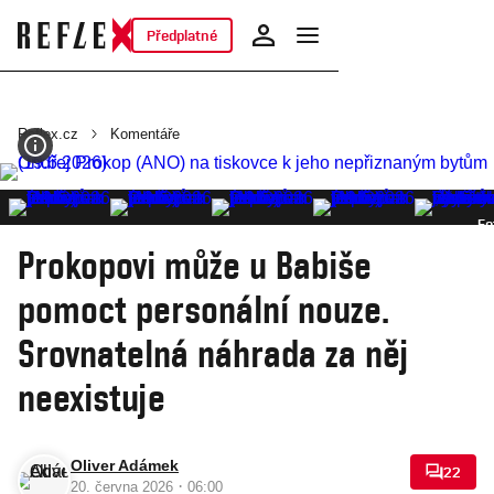
Předplatné
Reflex.cz
Komentáře
Fo
Prokopovi může u Babiše
pomoct personální nouze.
Srovnatelná náhrada za něj
neexistuje
Oliver Adámek
22
·
20. června 2026
06:00