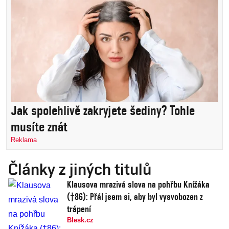
Jak spolehlivě zakryjete šediny? Tohle
musíte znát
Reklama
Články z jiných titulů
Klausova mrazivá slova na pohřbu Knížáka
(†86): Přál jsem si, aby byl vysvobozen z
trápení
Blesk.cz