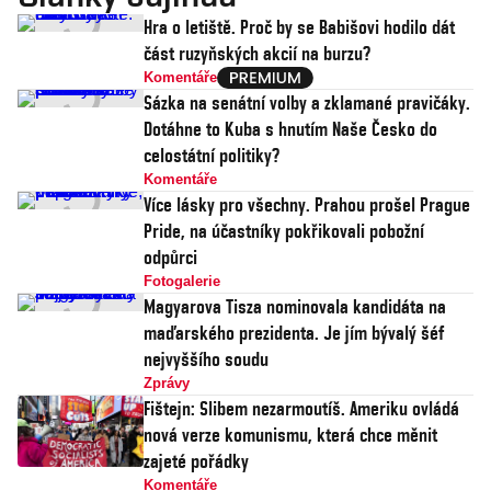
Hra o letiště. Proč by se Babišovi hodilo dát
část ruzyňských akcií na burzu?
Komentáře
Sázka na senátní volby a zklamané pravičáky.
Dotáhne to Kuba s hnutím Naše Česko do
celostátní politiky?
Komentáře
Více lásky pro všechny. Prahou prošel Prague
Pride, na účastníky pokřikovali pobožní
odpůrci
Fotogalerie
Magyarova Tisza nominovala kandidáta na
maďarského prezidenta. Je jím bývalý šéf
nejvyššího soudu
Zprávy
Fištejn: Slibem nezarmoutíš. Ameriku ovládá
nová verze komunismu, která chce měnit
zajeté pořádky
Komentáře