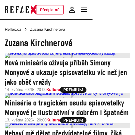
Předplatné
Reflex.cz
Zuzana Kirchnerová
Zuzana Kirchnerová
Nová minisérie oživuje příběh Simony
Monyové a ukazuje spisovatelku víc než jen
jako oběť vraždy
14. května 2026
20:00
Kultura
Minisérie o tragickém osudu spisovatelky
Monyové je ilustrativní v dobrém i špatném
13. května 2026
20:00
Kultura
Nebaví mě dělat předvídatelné filmy, říká