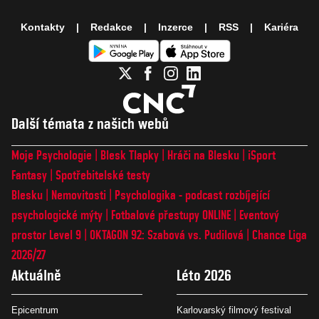
Kontakty
Redakce
Inzerce
RSS
Kariéra
Další témata z našich webů
Moje Psychologie
Blesk Tlapky
Hráči na Blesku
iSport
Fantasy
Spotřebitelské testy
Blesku
Nemovitosti
Psychologika - podcast rozbíjející
psychologické mýty
Fotbalové přestupy ONLINE
Eventový
prostor Level 9
OKTAGON 92: Szabová vs. Pudilová
Chance Liga
2026/27
Aktuálně
Léto 2026
Epicentrum
Karlovarský filmový festival