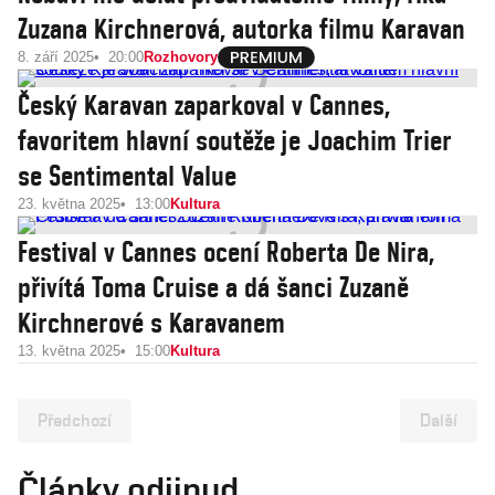
Zuzana Kirchnerová, autorka filmu Karavan
8. září 2025
20:00
Rozhovory
Český Karavan zaparkoval v Cannes,
favoritem hlavní soutěže je Joachim Trier
se Sentimental Value
23. května 2025
13:00
Kultura
Festival v Cannes ocení Roberta De Nira,
přivítá Toma Cruise a dá šanci Zuzaně
Kirchnerové s Karavanem
13. května 2025
15:00
Kultura
Předchozí
Další
Články odjinud