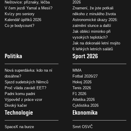
Neštovice: příznaky, léčba
2026
V čem jezdí Yamal a Mesii?
Znamení, že jste potkali
Kvízy pro seniory
někoho z minulého života
Kalendář úplňků 2026
Astronomické úkazy 2026:
Co je bodycount?
zatmění slunce a další
Jak obléci miminko při
vysokých teplotách?
Jak na dokonalé letní mojito
6 lehkých letních salátů
Politika
Sport 2026
Nová superdávka: kdo na ní
MMA
dosáhne?
Fotbal 2026/27
Sjezd sudetských Němců
Hokej 2026
Proč vláda zavádí EET?
Tenis 2026
Padni komu padni
F1 2026
Výpověď z práce vzor
Atletika 2026
Divoký kačer
Cyklistika 2026
Technologie
Ekonomika
SpaceX na burze
Smrt OSVČ