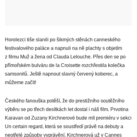
Horolezci tiše slanili po šikmých stěnách canneského
festivalového paláce a napnuli na ně plachty s objetím
z filmu Muž a žena od Clauda Lelouche. Přes den se po
přímořském bulváru de la Croisette rozchřestila kolečka
samsonitů. Ještě napnout slavný červený koberec, a
můžeme začít!
Českého fanouška potěší, že do prestižního soutěžního
výběru se po třech desítkách let dostal i náš film. Prvotina
Karavan od Zuzany Kirchnerové bude mít premiéru v sekci
Un certain regard, která se soustředí právě na debuty a
neotřelé způsoby vyprávění. Kirchnerová už v Cannes