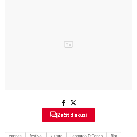
Začít diskuzi
cannes
festival
kultura
Leonardo DiCaprio
film