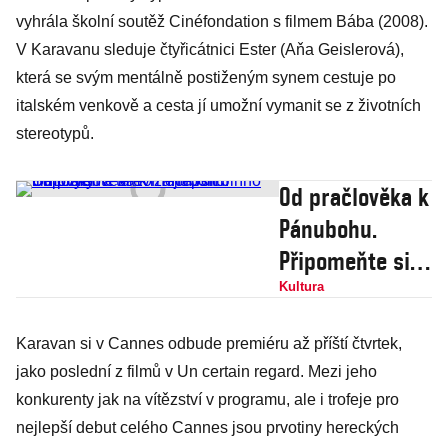
vyhrála školní soutěž Cinéfondation s filmem Bába (2008).
V Karavanu sleduje čtyřicátnici Ester (Aňa Geislerová),
která se svým mentálně postiženým synem cestuje po
italském venkově a cesta jí umožní vymanit se z životních
stereotypů.
Od pračlověka k
Pánubohu.
Připomeňte si
10 nejlepších
Kultura
filmových a
Karavan si v Cannes odbude premiéru až příští čtvrtek,
televizních rolí
jako poslední z filmů v Un certain regard. Mezi jeho
Jiřího Bartošky
konkurenty jak na vítězství v programu, ale i trofeje pro
nejlepší debut celého Cannes jsou prvotiny hereckých