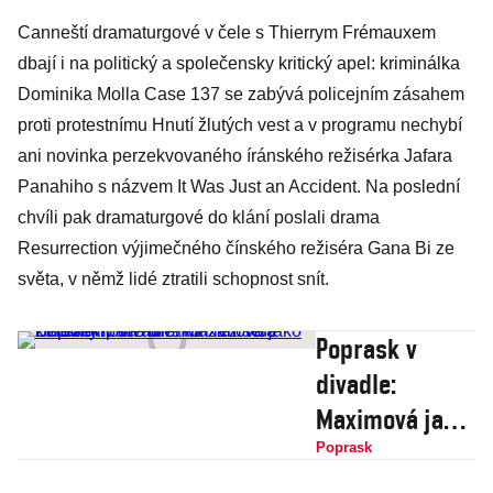
Canneští dramaturgové v čele s Thierrym Frémauxem
dbají i na politický a společensky kritický apel: kriminálka
Dominika Molla Case 137 se zabývá policejním zásahem
proti protestnímu Hnutí žlutých vest a v programu nechybí
ani novinka perzekvovaného íránského režisérka Jafara
Panahiho s názvem It Was Just an Accident. Na poslední
chvíli pak dramaturgové do klání poslali drama
Resurrection výjimečného čínského režiséra Gana Bi ze
světa, v němž lidé ztratili schopnost snít.
Poprask v
divadle:
Maximová jako
Beckhamova
Poprask
milenka září.