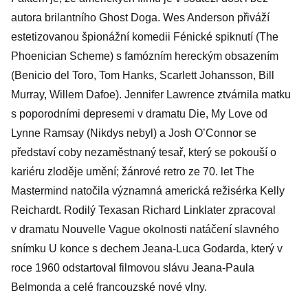
autora brilantního Ghost Doga. Wes Anderson přiváží
estetizovanou špionážní komedii Fénické spiknutí (The
Phoenician Scheme) s famózním hereckým obsazením
(Benicio del Toro, Tom Hanks, Scarlett Johansson, Bill
Murray, Willem Dafoe). Jennifer Lawrence ztvárnila matku
s poporodními depresemi v dramatu Die, My Love od
Lynne Ramsay (Nikdys nebyl) a Josh O’Connor se
představí coby nezaměstnaný tesař, který se pokouší o
kariéru zloděje umění; žánrové retro ze 70. let The
Mastermind natočila významná americká režisérka Kelly
Reichardt. Rodilý Texasan Richard Linklater zpracoval
v dramatu Nouvelle Vague okolnosti natáčení slavného
snímku U konce s dechem Jeana-Luca Godarda, který v
roce 1960 odstartoval filmovou slávu Jeana-Paula
Belmonda a celé francouzské nové vlny.