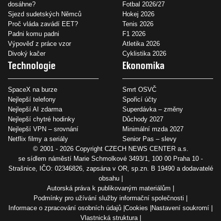
dosáhne?
Fotbal 2026/27
Sjezd sudetských Němců
Hokej 2026
Proč vláda zavádí EET?
Tenis 2026
Padni komu padni
F1 2026
Výpověď z práce vzor
Atletika 2026
Divoký kačer
Cyklistika 2026
Technologie
Ekonomika
SpaceX na burze
Smrt OSVČ
Nejlepší telefony
Spořicí účty
Nejlepší AI zdarma
Superdávka – změny
Nejlepší chytré hodinky
Důchody 2027
Nejlepší VPN – srovnání
Minimální mzda 2027
Netflix filmy a seriály
Senior Pas – slevy
© 2001 - 2026 Copyright
CZECH NEWS CENTER a.s.
se sídlem náměstí Marie Schmolkové 3493/1, 100 00 Praha 10 -
Strašnice, IČO: 02346826, zapsána v OR, sp.zn. B 19490 a dodavatelé
obsahu
Autorská práva k publikovaným materiálům
Podmínky pro užívání služby informační společnosti
Informace o zpracování osobních údajů
Cookies
Nastavení soukromí
Vlastnická struktura