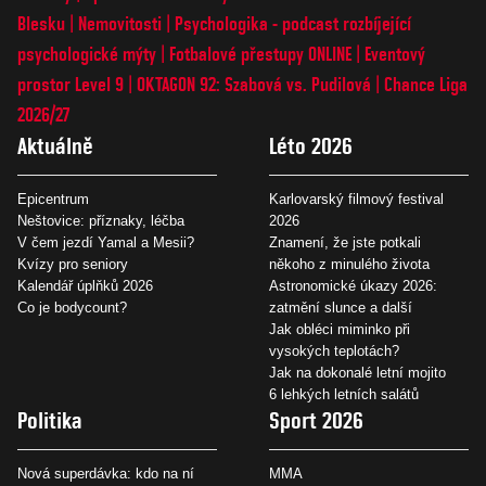
Blesku
Nemovitosti
Psychologika - podcast rozbíjející
psychologické mýty
Fotbalové přestupy ONLINE
Eventový
prostor Level 9
OKTAGON 92: Szabová vs. Pudilová
Chance Liga
2026/27
Aktuálně
Léto 2026
Epicentrum
Karlovarský filmový festival
Neštovice: příznaky, léčba
2026
V čem jezdí Yamal a Mesii?
Znamení, že jste potkali
Kvízy pro seniory
někoho z minulého života
Kalendář úplňků 2026
Astronomické úkazy 2026:
Co je bodycount?
zatmění slunce a další
Jak obléci miminko při
vysokých teplotách?
Jak na dokonalé letní mojito
6 lehkých letních salátů
Politika
Sport 2026
Nová superdávka: kdo na ní
MMA