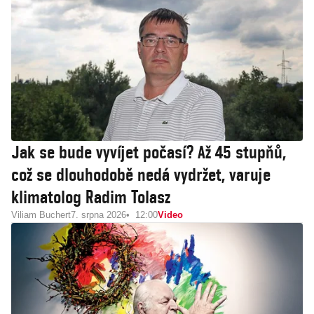
Jak se bude vyvíjet počasí? Až 45 stupňů,
což se dlouhodobě nedá vydržet, varuje
klimatolog Radim Tolasz
Viliam Buchert
7. srpna 2026
12:00
Video