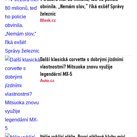
obvinila. „Nemám slov,“ říká exšéf Správy
železnic
Blesk.cz
Další klasická corvette s dobrými jízdními
vlastnostmi? Mitsuoka znovu využije
legendární MX-5
Auto.cz
Itálie vyklízí pláže. První plážové kluby mizí,