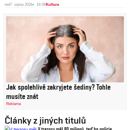
red
7. srpna 2026
16:00
Kultura
Jak spolehlivě zakryjete šediny? Tohle
musíte znát
Reklama
Články z jiných titulů
V trezoru měl 80 milionů, teď ho policie