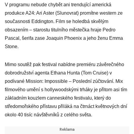
V programu nebude chybět ani trendující americká
Kde končí
produkce A24: Ari Aster (Slunovrat) promítne western ze
empatie diváků
současnosti Eddington. Film se holedbá skvělým
i režiséra
obsazením – starostu titulního městečka hraje Pedro
Zelenky?
Pascal, šerifa zase Joaquin Phoenix a jeho ženu Emma
Stone.
Mimo soutěž pak festival nabídne premiéru závěrečného
dobrodružství agenta Ethana Hunta (Tom Cruise) v
podívané Mission: Impossible – Poslední zúčtování. Mix
filmového umění s hollywoodskými trháky je přitom asi tím
základním kouzlem canneského festivalu, který do
středomořského přístavu přiláká na čtrnáct květnových dní
okolo 40 tisíc návštěvníků z celého světa.