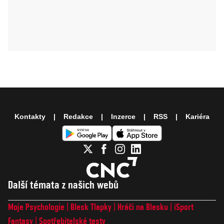
Kontakty
Redakce
Inzerce
RSS
Kariéra
Další témata z našich webů
Moje Psychologie
Blesk Tlapky
Hráči na Blesku
iSport
Fantasy
Spotřebitelské testy