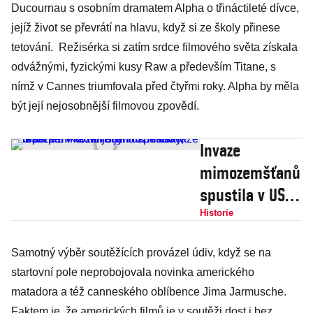
Ducournau s osobním dramatem Alpha o třináctileté dívce,
jejíž život se převrátí na hlavu, když si ze školy přinese
tetování. Režisérka si zatím srdce filmového světa získala
odvážnými, fyzickými kusy Raw a především Titane, s
nímž v Cannes triumfovala před čtyřmi roky. Alpha by měla
být její nejosobnější filmovou zpovědí.
Invaze
mimozemšťanů
spustila v USA
paniku. Miliony
Historie
lidí netušily, že
Samotný výběr soutěžících provázel údiv, když se na
reportáž v
startovní pole neprobojovala novinka amerického
rádiu je jen
matadora a též canneského oblíbence Jima Jarmusche.
rozhlasová hra
Faktem je, že amerických filmů je v soutěži dost i bez