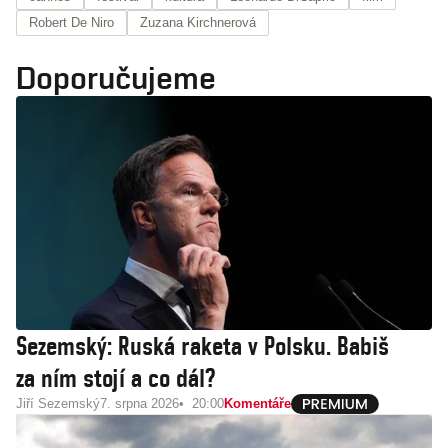
Robert De Niro
Zuzana Kirchnerová
Doporučujeme
Sezemský: Ruská raketa v Polsku. Babiš
za ním stojí a co dál?
Jiří Sezemský
7. srpna 2026
20:00
Komentáře