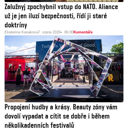
Zalužnyj zpochybnil vstup do NATO. Aliance
už je jen iluzí bezpečnosti, řídí ji staré
doktríny
Ekaterina Kanakova
7. srpna 2026
06:00
Komentáře
Propojení hudby a krásy. Beauty zóny vám
dovolí vypadat a cítit se dobře i během
několikadenních festivalů