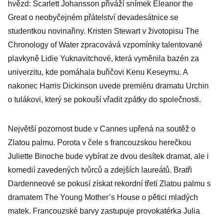
hvězd: Scarlett Johansson přiváží snímek Eleanor the
Great o neobyčejném přátelství devadesátnice se
studentkou novinařiny. Kristen Stewart v životopisu The
Chronology of Water zpracovává vzpomínky talentované
plavkyně Lidie Yuknavitchové, která vyměnila bazén za
univerzitu, kde pomáhala buřičovi Kenu Keseymu. A
nakonec Harris Dickinson uvede premiéru dramatu Urchin
o tulákovi, který se pokouší vřadit zpátky do společnosti.
Největší pozornost bude v Cannes upřená na soutěž o
Zlatou palmu. Porota v čele s francouzskou herečkou
Juliette Binoche bude vybírat ze dvou desítek dramat, ale i
komedií zavedených tvůrců a zdejších laureátů. Bratři
Dardenneové se pokusí získat rekordní třetí Zlatou palmu s
dramatem The Young Mother’s House o pětici mladých
matek. Francouzské barvy zastupuje provokatérka Julia