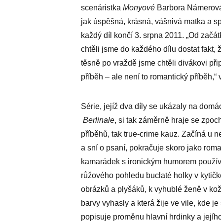
scenáristka
Monyové
Barbora Námerová.
jak úspěšná, krásná, vášnivá matka a spi
každý díl končí 3. srpna 2011. „Od začá
chtěli jsme do každého dílu dostat fakt
těsně po vraždě jsme chtěli divákovi př
příběh – ale není to romantický příběh,“
Série, jejíž dva díly se ­ukázaly na domá
Berlinale
, si tak záměrně hraje se zpo
příběhů, tak true-crime kauz. Začíná u 
a sní o psaní, pokračuje skoro jako rom
kamarádek s ironickým humorem používá
růžového pohledu buclaté holky v kytič
obrázků a plyšáků, k vyhublé ženě v kož
barvy vyhasly a která žije ve vile, kde j
popisuje proměnu hlavní hrdinky a jejího