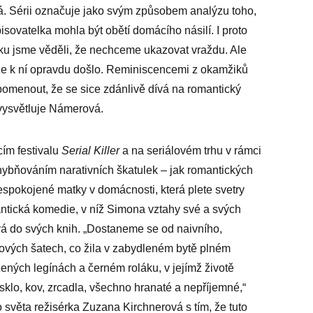
 Sérii označuje jako svým způsobem analýzu toho,
sovatelka mohla být obětí domácího násilí. I proto
tku jsme věděli, že nechceme ukazovat vraždu. Ale
, že k ní opravdu došlo. Reminiscencemi z okamžiků
ipomenout, že se sice zdánlivě dívá na romantický
 vysvětluje Námerová.
cím festivalu
Serial ­Kil­ler
a na seriálovém trhu v rámci
chybňováním narativních škatulek – jak romantických
nespokojené matky v domácnosti, která plete svetry
antická komedie, v níž Simona vztahy své a svých
 do svých knih. „Dostaneme se od naivního,
kových šatech, co žila v zabydleném bytě plném
ených legínách a černém roláku, v jejímž životě
e sklo, kov, zrcadla, všechno hranaté a nepříjemné,“
 světa režisérka Zuzana Kirchnerová s tím, že tuto