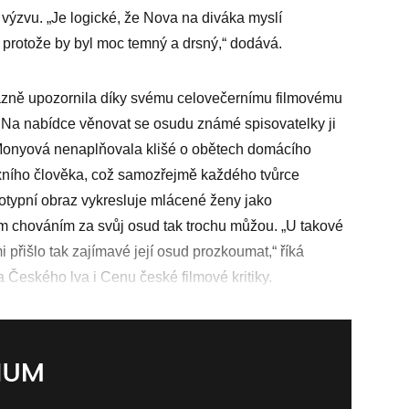
výzvu. „Je logické, že Nova na diváka myslí
i, protože by byl moc temný a drsný,“ dodává.
zně upozornila díky svému celovečernímu filmovému
Na nabídce věnovat se osudu známé spisovatelky ji
 Monyová nenaplňovala klišé o obětech domácího
xního člověka, což samozřejmě každého tvůrce
eotypní obraz vykresluje mlácené ženy jako
vým chováním za svůj osud tak trochu můžou. „U takové
mi přišlo tak zajímavé její osud prozkoumat,“ říká
 Českého lva i Cenu české filmové kritiky.