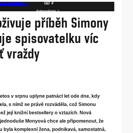
3
Fotogalerie
oživuje příběh Simony
je spisovatelku víc
ť vraždy
Letos v srpnu uplyne patnáct let ode dne, kdy
a, s nímž se právě rozváděla, což Simonu
 její knižní bestsellery o vztazích. Nová
á jednoduše Monyová chce ale připomenout, že
ou byla komplexní žena, podnikavá, samostatná,