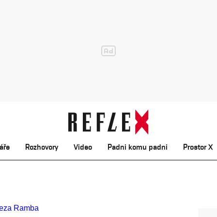
áře
Rozhovory
Video
Padni komu padni
Prostor X