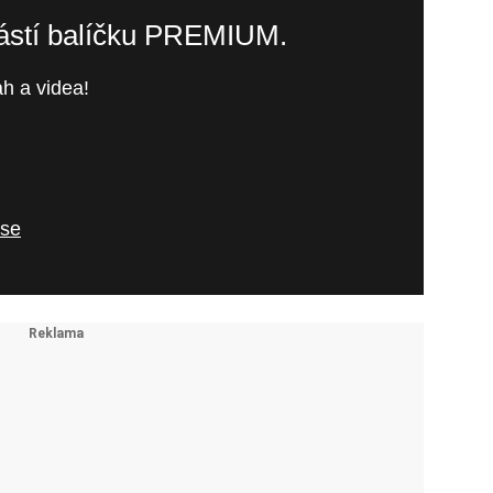
částí balíčku PREMIUM.
h a videa!
 se