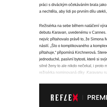
práci s diváckým očekáváním brala jako 
a nechtěla, aby lidi po prvním dílu utekl
Režisérka na sebe během natáčení výra
debutu
Karavan
, uvedenému v Cannes. 
nejvíc přitahovalo právě to, že Simona
násilí. „Šlo o komplikovaného a komple
přitahuje,“ připomíná Kirchnerová. Ster
jednoduché, pasívní bytosti, které si s
silné ženy to ale nikdo nečekal, i proto 
režisérka nominovaná díky
Karavanu
na