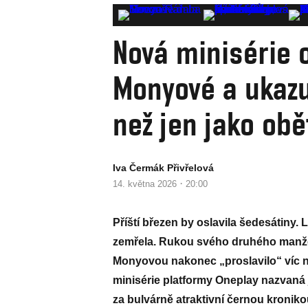
Nová minisérie 
Monyové a ukazu
než jen jako obě
Iva Čermák Přivřelová
·
14. května 2026
20:00
Příští březen by oslavila šedesátiny. 
zemřela. Rukou svého druhého manžel
Monyovou nakonec „proslavilo“ víc než
minisérie platformy Oneplay nazvan
za bulvárně atraktivní černou kronik