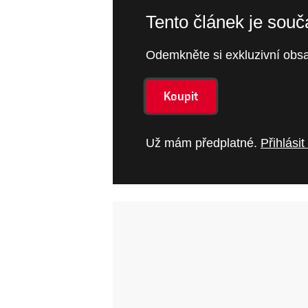
Tento článek je sou
Odemkněte si exkluzivní obsa
Koupit
Už mám předplatné.
Přihlásit