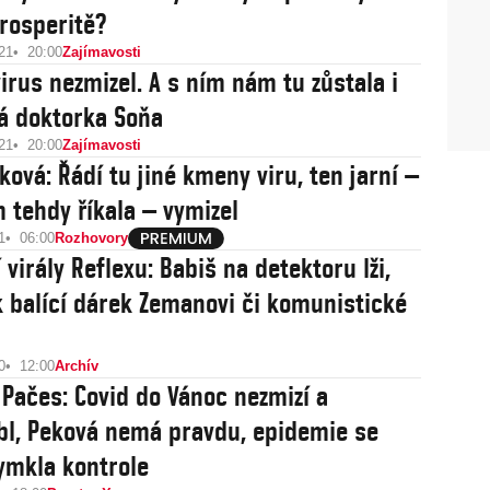
rosperitě?
21
20:00
Zajímavosti
irus nezmizel. A s ním nám tu zůstala i
á doktorka Soňa
21
20:00
Zajímavosti
ková: Řádí tu jiné kmeny viru, ten jarní –
m tehdy říkala – vymizel
1
06:00
Rozhovory
 virály Reflexu: Babiš na detektoru lži,
 balící dárek Zemanovi či komunistické
0
12:00
Archív
 Pačes: Covid do Vánoc nezmizí a
bl, Peková nemá pravdu, epidemie se
ymkla kontrole