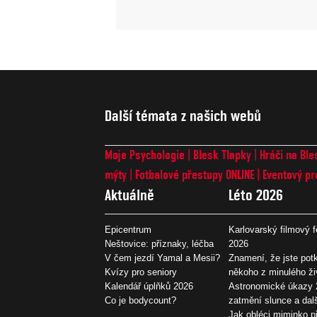
Další témata z našich webů
Moje Psychologie
Blesk Tlapky
Hráči na Ble
mýty
Fotbalové přestupy ONLINE
Eventový pr
Aktuálně
Léto 2026
Epicentrum
Karlovarský filmový f
Neštovice: příznaky, léčba
2026
V čem jezdí Yamal a Mesii?
Znamení, že jste potk
Kvízy pro seniory
někoho z minulého ži
Kalendář úplňků 2026
Astronomické úkazy 
Co je bodycount?
zatmění slunce a dal
Jak obléci miminko př