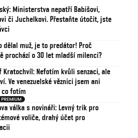
ský: Ministerstva nepatří Babišovi,
vi či Juchelkovi. Přestaňte útočit, jste
ávci
o dělal muž, je to predátor! Proč
 prochází o 30 let mladší milenci?
 Kratochvíl: Nefotím kvůli senzaci, ale
ví. Ve venezuelské věznici jsem ani
, co fotím
va válka s novináři: Levný trik pro
témové voliče, drahý účet pro
acii