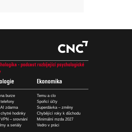
hologika - podcast rozbíjející psychologické
7
ologie
Ekonomika
na burze
Temu a clo
 telefony
Spořicí účty
 AI zdarma
Superdávka – změny
 chytré hodinky
Chybějící roky k důchodu
í VPN – srovnání
Minimální mzda 2027
ilmy a seriály
Vedro v práci