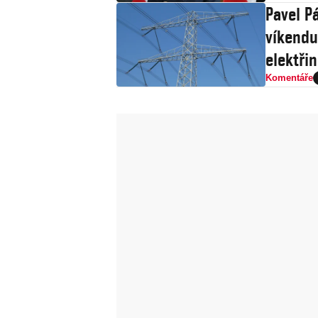
Pavel Pá
víkendu
elektři
Komentáře