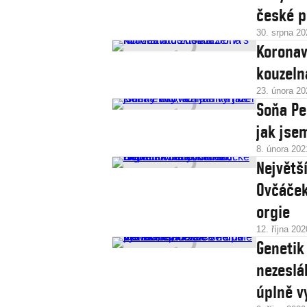
české p
30. srpna 20
Koronav
kouzeln
23. února 20
Soňa Pe
jak jse
8. února 202
Největší
Ovčáček
orgie
12. října 202
Genetik
nezeslá
úplně v