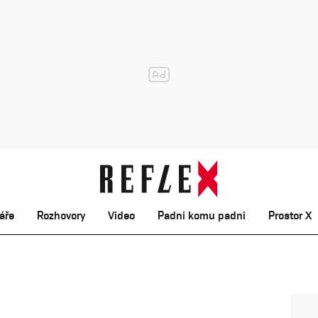
áře
Rozhovory
Video
Padni komu padni
Prostor X