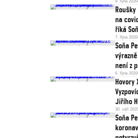
9. října 2020
Roušky 
na covi
říká So
7. října 2020
Soňa Pe
výrazně 
není z p
6. října 2020
Hovory 
Vyzpoví
Jiřího 
30. září 202
Soňa Pe
koronavi
potvrzu