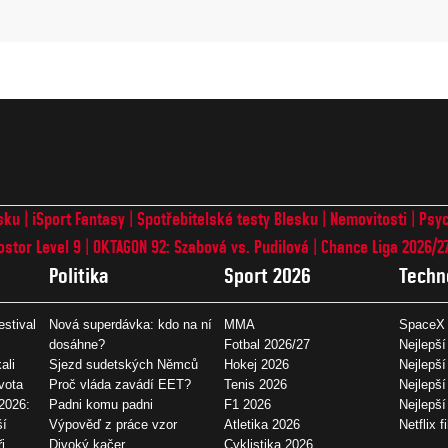
sku
iSport Fantasy
Spotřebitelské testy Blesku
Nemovitosti
Psyc
ostor Level 9
OKTAGON 92: Szabová vs. Pudilová
Chance Liga 2026/2
Politika
Sport 2026
Techn
estival
Nová superdávka: kdo na ní
MMA
SpaceX 
dosáhne?
Fotbal 2026/27
Nejlepší
ali
Sjezd sudetských Němců
Hokej 2026
Nejlepší
vota
Proč vláda zavádí EET?
Tenis 2026
Nejlepší
2026:
Padni komu padni
F1 2026
Nejlepš
ší
Výpověď z práce vzor
Atletika 2026
Netflix f
i
Divoký kačer
Cyklistika 2026