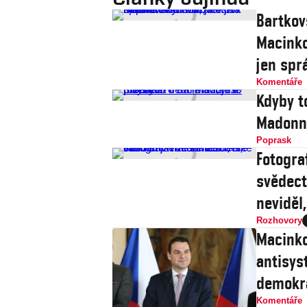
Bartkov
Macinko
jen spr
Komentáře
Kdyby t
Madonně
Poprask
Fotograf
svědect
neviděl
Rozhovory
Macinko
antisys
demokr
Komentáře