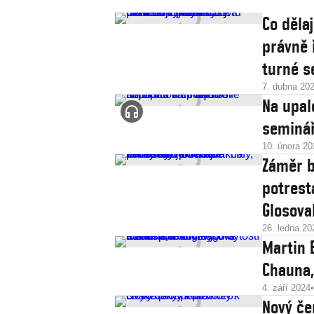
Co děla
právně 
turné s
7. dubna 20
Na upal
seminář
10. února 20
Záměr b
potrest
Glosova
26. ledna 20
Martin 
Chauna,
4. září 2024
Nový če