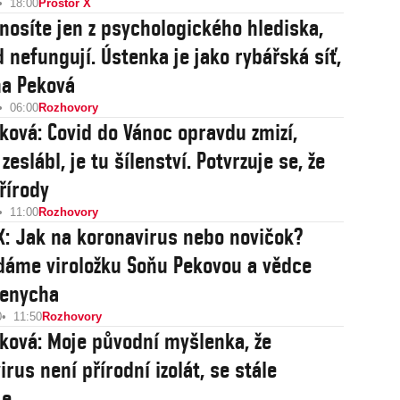
18:00
Prostor X
nosíte jen z psychologického hlediska,
d nefungují. Ústenka je jako rybářská síť,
ňa Peková
06:00
Rozhovory
ková: Covid do Vánoc opravdu zmizí,
zeslábl, je tu šílenství. Potvrzuje se, že
řírody
11:00
Rozhovory
X: Jak na koronavirus nebo novičok?
dáme viroložku Soňu Pekovou a vědce
Henycha
0
11:50
Rozhovory
ková: Moje původní myšlenka, že
rus není přírodní izolát, se stále
je