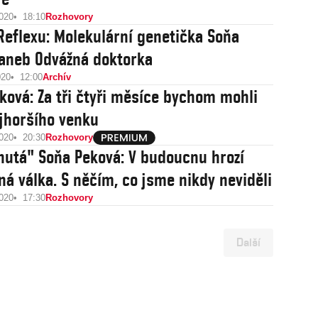
2020
18:10
Rozhovory
Reflexu: Molekulární genetička Soňa
aneb Odvážná doktorka
020
12:00
Archív
ková: Za tři čtyři měsíce bychom mohli
ejhoršího venku
2020
20:30
Rozhovory
nutá" Soňa Peková: V budoucnu hrozí
iná válka. S něčím, co jsme nikdy neviděli
2020
17:30
Rozhovory
Další