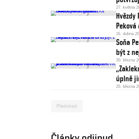
27. května 
Hvězdy 
Peková 
16. dubna 2
Soňa Pe
být z n
30. března 
„Zaklek
úplně j
25. března 
Předchozí
Články odjinud