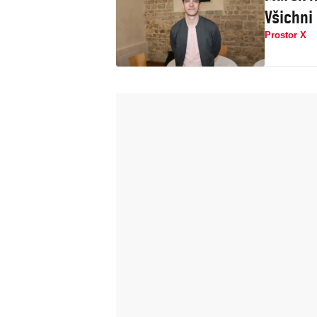
Všichni
Prostor X