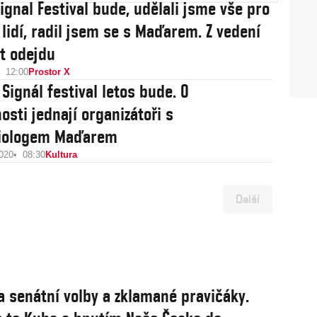
Signal Festival bude, udělali jsme vše pro
 lidí, radil jsem se s Maďarem. Z vedení
et odejdu
12:00
Prostor X
Signál festival letos bude. O
osti jednají organizátoři s
iologem Maďarem
2020
08:30
Kultura
Další
a senátní volby a zklamané pravičáky.