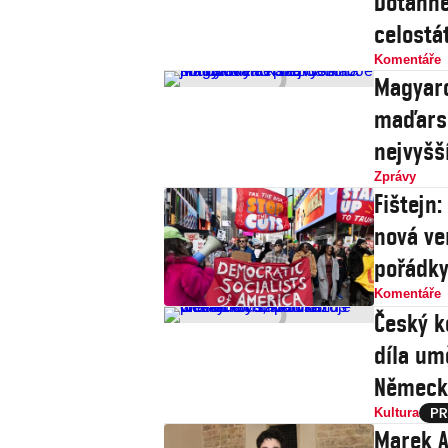
Dotáhne
celostát
Komentáře
Magyaro
maďarsk
nejvyšš
Zprávy
Fištejn
nová ve
pořádk
Komentáře
Český k
díla um
Německ
Kultura
Marek A