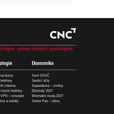
hologika - podcast rozbíjející psychologické
7
ologie
Ekonomika
na burze
Smrt OSVČ
 telefony
Spořicí účty
 AI zdarma
Superdávka – změny
 chytré hodinky
Důchody 2027
í VPN – srovnání
Minimální mzda 2027
ilmy a seriály
Senior Pas – slevy