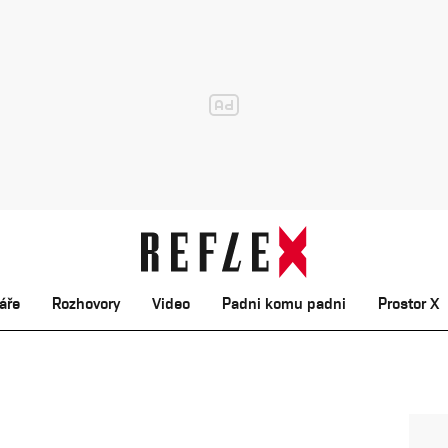
áře
Rozhovory
Video
Padni komu padni
Prostor X