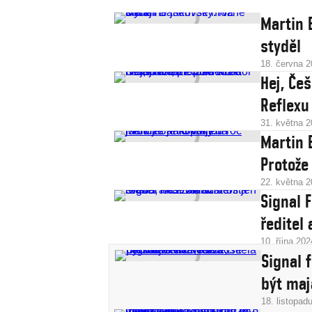
Martin 
styděl
18. června 
Hej, Če
Reflexu
31. května 
Martin 
Protože
22. května 
Signal F
ředitel
10. října 202
Signal 
být maj
18. listopad