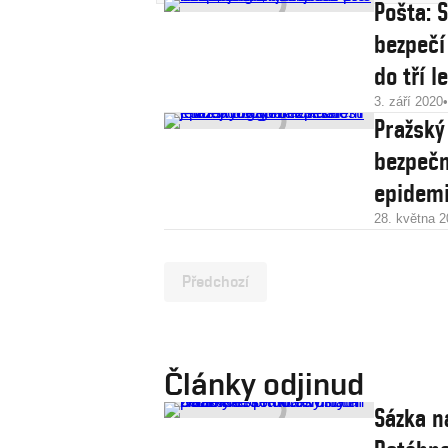
Pošta: 
bezpečí
do tří l
3. září 2020
Pražský 
bezpečn
epidem
28. května 
Předchozí
Články odjinud
Sázka n