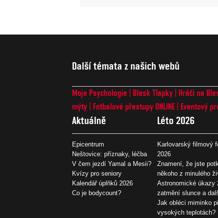
Další témata z našich webů
Moje Psychologie
Blesk Tlapky
Hráči na Ble
mýty
Fotbalové přestupy ONLINE
Eventový pr
Aktuálně
Léto 2026
Epicentrum
Karlovarský filmový f
Neštovice: příznaky, léčba
2026
V čem jezdí Yamal a Mesii?
Znamení, že jste potk
Kvízy pro seniory
někoho z minulého ži
Kalendář úplňků 2026
Astronomické úkazy 
Co je bodycount?
zatmění slunce a dal
Jak obléci miminko př
vysokých teplotách?