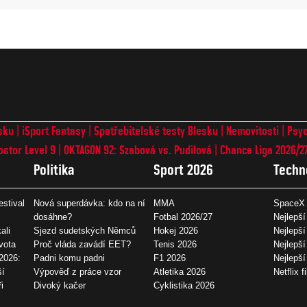
sku
iSport Fantasy
Spotřebitelské testy Blesku
Nemovitosti
Psyc
ostor Level 9
OKTAGON 92: Szabová vs. Pudilová
Chance Liga 2026/2
Politika
Sport 2026
Techn
estival
Nová superdávka: kdo na ní
MMA
SpaceX 
dosáhne?
Fotbal 2026/27
Nejlepší
ali
Sjezd sudetských Němců
Hokej 2026
Nejlepší
vota
Proč vláda zavádí EET?
Tenis 2026
Nejlepší
2026:
Padni komu padni
F1 2026
Nejlepš
ší
Výpověď z práce vzor
Atletika 2026
Netflix f
i
Divoký kačer
Cyklistika 2026