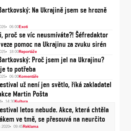
Bartkovský: Na Ukrajině jsem se hrozně
2026
06:00
Exoti
ši, proč se víc neusmíváte?! Šéfredaktor
 veze pomoc na Ukrajinu za zvuku sirén
2025
18:00
Reportáže
Bartkovský: Proč jsem jel na Ukrajinu?
 je to potřeba
2025
06:00
Komentáře
estival už není jen světlo, říká zakladatel
 akce Martin Pošta
4
14:30
Kultura
festival letos nebude. Akce, která chtěla
ákem ve tmě, se přesouvá na neurčito
u 2020
09:45
Reklama