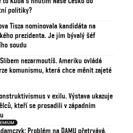
 to Kuba s hnutím Naše Česko do
ní politiky?
va Tisza nominovala kandidáta na
ého prezidenta. Je jím bývalý šéf
ího soudu
: Slibem nezarmoutíš. Ameriku ovládá
rze komunismu, která chce měnit zajeté
y
onstruktivismus v exilu. Výstava ukazuje
ělců, kteří se prosadili v západním
u
damczyk: Problém na DAMU přetrvává.