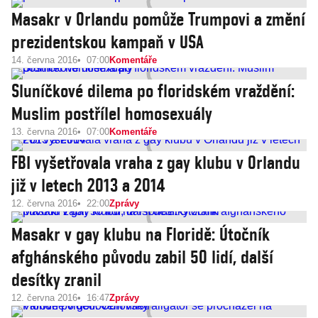
Masakr v Orlandu pomůže Trumpovi a změní
prezidentskou kampaň v USA
14. června 2016
07:00
Komentáře
Sluníčkové dilema po floridském vraždění:
Muslim postřílel homosexuály
13. června 2016
07:00
Komentáře
FBI vyšetřovala vraha z gay klubu v Orlandu
již v letech 2013 a 2014
12. června 2016
22:00
Zprávy
Masakr v gay klubu na Floridě: Útočník
afghánského původu zabil 50 lidí, další
desítky zranil
12. června 2016
16:47
Zprávy