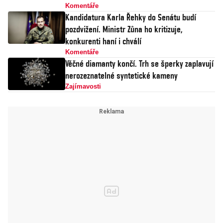
Komentáře
Kandidatura Karla Řehky do Senátu budí
pozdvižení. Ministr Zůna ho kritizuje,
konkurenti haní i chválí
Komentáře
Věčné diamanty končí. Trh se šperky zaplavují
nerozeznatelné syntetické kameny
Zajímavosti