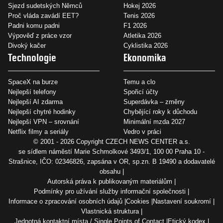
Sjezd sudetských Němců
Hokej 2026
Proč vláda zavádí EET?
Tenis 2026
Padni komu padni
F1 2026
Výpověď z práce vzor
Atletika 2026
Divoký kačer
Cyklistika 2026
Technologie
Ekonomika
SpaceX na burze
Temu a clo
Nejlepší telefony
Spořicí účty
Nejlepší AI zdarma
Superdávka – změny
Nejlepší chytré hodinky
Chybějící roky k důchodu
Nejlepší VPN – srovnání
Minimální mzda 2027
Netflix filmy a seriály
Vedro v práci
© 2001 - 2026 Copyright
CZECH NEWS CENTER a.s.
se sídlem náměstí Marie Schmolkové 3493/1, 100 00 Praha 10 -
Strašnice, IČO: 02346826, zapsána v OR, sp.zn. B 19490 a dodavatelé
obsahu
Autorská práva k publikovaným materiálům
Podmínky pro užívání služby informační společnosti
Informace o zpracování osobních údajů
Cookies
Nastavení soukromí
Vlastnická struktura
Jednotná kontaktní místa / Single Points of Contact
Etický kodex