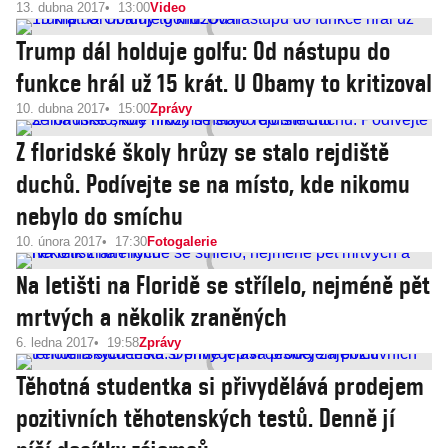
13. dubna 2017
13:00
Video
Trump dál holduje golfu: Od nástupu do
funkce hrál už 15 krát. U Obamy to kritizoval
10. dubna 2017
15:00
Zprávy
Z floridské školy hrůzy se stalo rejdiště
duchů. Podívejte se na místo, kde nikomu
nebylo do smíchu
10. února 2017
17:30
Fotogalerie
Na letišti na Floridě se střílelo, nejméně pět
mrtvých a několik zraněných
6. ledna 2017
19:58
Zprávy
Těhotná studentka si přivydělává prodejem
pozitivních těhotenských testů. Denně jí