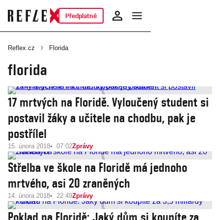
Předplatné
Reflex.cz
Florida
florida
17 mrtvých na Floridě. Vyloučený student si
postavil žáky a učitele na chodbu, pak je
postřílel
15. února 2018
07:02
Zprávy
Střelba ve škole na Floridě má jednoho
mrtvého, asi 20 zraněných
14. února 2018
22:49
Zprávy
Poklad na Floridě: Jaký dům si koupíte za