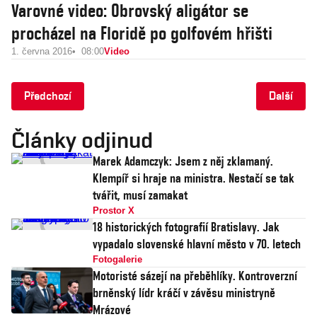
Varovné video: Obrovský aligátor se
procházel na Floridě po golfovém hřišti
1. června 2016
08:00
Video
Předchozí
Další
Články odjinud
Marek Adamczyk: Jsem z něj zklamaný.
Klempíř si hraje na ministra. Nestačí se tak
tvářit, musí zamakat
Prostor X
18 historických fotografií Bratislavy. Jak
vypadalo slovenské hlavní město v 70. letech
Fotogalerie
Motoristé sázejí na přeběhlíky. Kontroverzní
brněnský lídr kráčí v závěsu ministryně
Mrázové