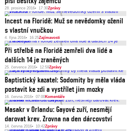
píší desítky zájemců
28. prosince 2016
17:30
Zprávy
Incest na Floridě: Muž se nevědomky oženil
s vlastní vnučkou
4. října 2016
16:25
Zajímavosti
Při střelbě na Floridě zemřeli dva lidé a
dalších 14 je zraněných
25. července 2016
12:59
Zprávy
Baptistický kazatel: Sodomity by měla vláda
postavit ke zdi a vystřílet jim mozky
16. června 2016
07:00
Komentáře
Masakr v Orlandu: Gayové zuří, nesmějí
darovat krev. Zrovna na den dárcovství
14. června 2016
10:42
Zprávy