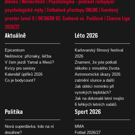
Blesku
Nemovitosti
Psychologika - podcast rozbíjející
psychologické mýty
Fotbalové přestupy ONLINE
Eventový
prostor Level 9
OKTAGON 92: Szabová vs. Pudilová
Chance Liga
2026/27
Aktuálně
Léto 2026
Epicentrum
Karlovarský filmový festival
Neštovice: příznaky, léčba
2026
V čem jezdí Yamal a Mesii?
Znamení, že jste potkali
Kvízy pro seniory
někoho z minulého života
Kalendář úplňků 2026
Astronomické úkazy 2026:
Co je bodycount?
zatmění slunce a další
Jak obléci miminko při
vysokých teplotách?
Jak na dokonalé letní mojito
6 lehkých letních salátů
Politika
Sport 2026
Nová superdávka: kdo na ní
MMA
dosáhne?
Fotbal 2026/27