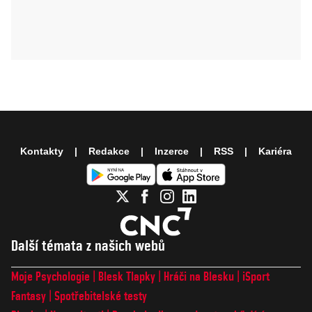
Kontakty
Redakce
Inzerce
RSS
Kariéra
Další témata z našich webů
Moje Psychologie
Blesk Tlapky
Hráči na Blesku
iSport
Fantasy
Spotřebitelské testy