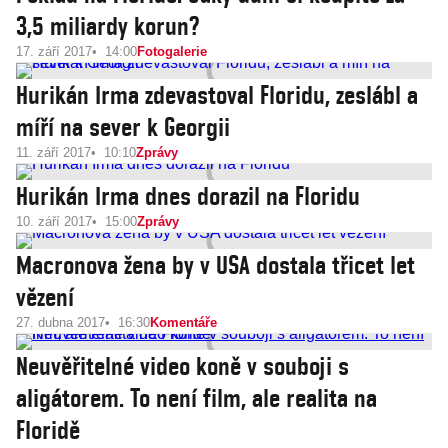
3,5 miliardy korun?
17. září 2017
14:00
Fotogalerie
Hurikán Irma zdevastoval Floridu, zeslábl a
míří na sever k Georgii
11. září 2017
10:10
Zprávy
Hurikán Irma dnes dorazil na Floridu
10. září 2017
15:00
Zprávy
Macronova žena by v USA dostala třicet let
vězení
27. dubna 2017
16:30
Komentáře
Neuvěřitelné video koně v souboji s
aligátorem. To není film, ale realita na
Floridě