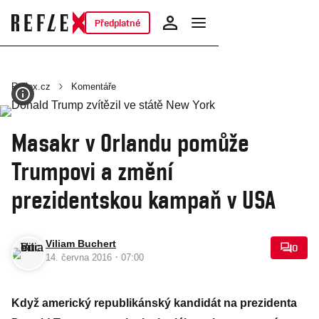
Předplatné
Reflex.cz
Komentáře
Masakr v Orlandu pomůže
Trumpovi a změní
prezidentskou kampaň v USA
Viliam Buchert
0
·
14. června 2016
07:00
Když americký republikánský kandidát na prezidenta