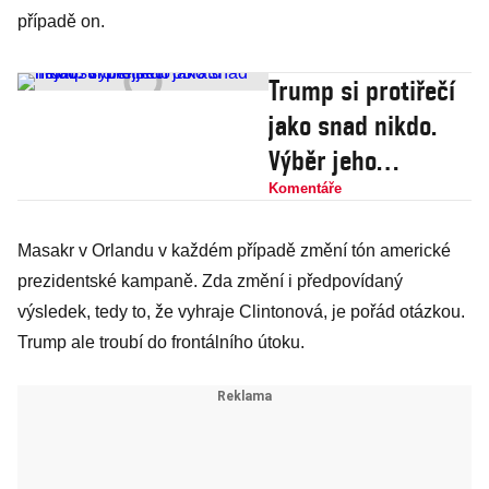
případě on.
Trump si protiřečí
jako snad nikdo.
Výběr jeho
nejabsurdnějších
Komentáře
obratů
Masakr v Orlandu v každém případě změní tón americké
prezidentské kampaně. Zda změní i předpovídaný
výsledek, tedy to, že vyhraje Clintonová, je pořád otázkou.
Trump ale troubí do frontálního útoku.