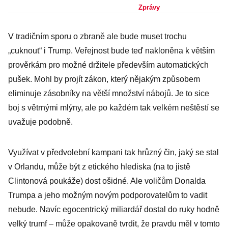
afghánského
Zprávy
původu zabil 50
V tradičním sporu o zbraně ale bude muset trochu
lidí, další
„cuknout“ i Trump. Veřejnost bude teď nakloněna k větším
desítky zranil
prověrkám pro možné držitele především automatických
pušek. Mohl by projít zákon, který nějakým způsobem
eliminuje zásobníky na větší množství nábojů. Je to sice
boj s větrnými mlýny, ale po každém tak velkém neštěstí se
uvažuje podobně.
Využívat v předvolební kampani tak hrůzný čin, jaký se stal
v Orlandu, může být z etického hlediska (na to jistě
Clintonová poukáže) dost ošidné. Ale voličům Donalda
Trumpa a jeho možným novým podporovatelům to vadit
nebude. Navíc egocentrický miliardář dostal do ruky hodně
velký trumf – může opakovaně tvrdit, že pravdu měl v tomto