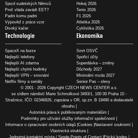
Sjezd sudetských Němců
Hokej 2026
Proč vláda zavádí EET?
Tenis 2026
Padni komu padni
F1 2026
Výpověď z práce vzor
Atletika 2026
Divoký kačer
Cyklistika 2026
Technologie
Ekonomika
SpaceX na burze
Smrt OSVČ
Nejlepší telefony
Spořicí účty
Nejlepší AI zdarma
Superdávka – změny
Nejlepší chytré hodinky
Důchody 2027
Nejlepší VPN – srovnání
Minimální mzda 2027
Netflix filmy a seriály
Senior Pas – slevy
© 2001 - 2026 Copyright
CZECH NEWS CENTER a.s.
se sídlem náměstí Marie Schmolkové 3493/1, 100 00 Praha 10 -
Strašnice, IČO: 02346826, zapsána v OR, sp.zn. B 19490 a dodavatelé
obsahu
Autorská práva k publikovaným materiálům
Podmínky pro užívání služby informační společnosti
Informace o zpracování osobních údajů
Cookies
Nastavení soukromí
Vlastnická struktura
Jednotná kontaktní místa / Single Points of Contact
Etický kodex