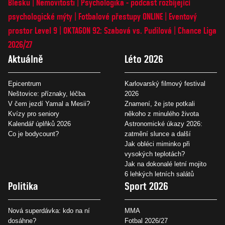
Blesku
Nemovitosti
Psychologika - podcast rozbíjející
psychologické mýty
Fotbalové přestupy ONLINE
Eventový
prostor Level 9
OKTAGON 92: Szabová vs. Pudilová
Chance Liga
2026/27
Aktuálně
Léto 2026
Epicentrum
Karlovarský filmový festival
Neštovice: příznaky, léčba
2026
V čem jezdí Yamal a Mesii?
Znamení, že jste potkali
Kvízy pro seniory
někoho z minulého života
Kalendář úplňků 2026
Astronomické úkazy 2026:
Co je bodycount?
zatmění slunce a další
Jak obléci miminko při
vysokých teplotách?
Jak na dokonalé letní mojito
6 lehkých letních salátů
Politika
Sport 2026
Nová superdávka: kdo na ní
MMA
dosáhne?
Fotbal 2026/27