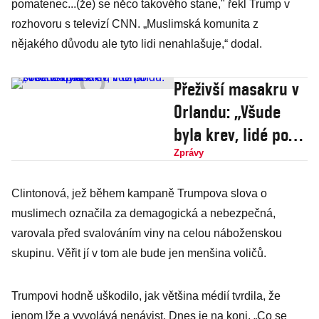
pomatenec...(že) se něco takového stane," řekl Trump v
rozhovoru s televizí CNN. „Muslimská komunita z
nějakého důvodu ale tyto lidi nenahlašuje,“ dodal.
Přeživší masakru v
Orlandu: „Všude
byla krev, lidé po
sobě šlapali…“
Zprávy
Clintonová, jež během kampaně Trumpova slova o
muslimech označila za demagogická a nebezpečná,
varovala před svalováním viny na celou náboženskou
skupinu. Věřit jí v tom ale bude jen menšina voličů.
Trumpovi hodně uškodilo, jak většina médií tvrdila, že
jenom lže a vyvolává nenávist. Dnes je na koni. „Co se