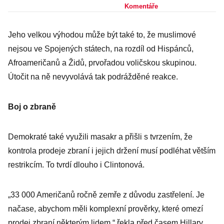
postřílel
Komentáře
homosexuály
Jeho velkou výhodou může být také to, že muslimové
nejsou ve Spojených státech, na rozdíl od Hispánců,
Afroameričanů a Židů, prvořadou voličskou skupinou.
Útočit na ně nevyvolává tak podrážděné reakce.
Boj o zbraně
Demokraté také využili masakr a přišli s tvrzením, že
kontrola prodeje zbraní i jejich držení musí podléhat větším
restrikcím. To tvrdí dlouho i Clintonová.
„33 000 Američanů ročně zemře z důvodu zastřelení. Je
načase, abychom měli komplexní prověrky, které omezí
prodej zbraní některým lidem,“ řekla před časem Hillary.