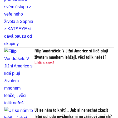
Filip Vondrášek: V Jižní Americe si lidé plují
životem mnohem lehčeji, věci tolik neřeší
Lidé a země
Už se nám to krátí... Jak si nenechat zkazit
letní pohodu myšlenkami na zářijový zápřah?