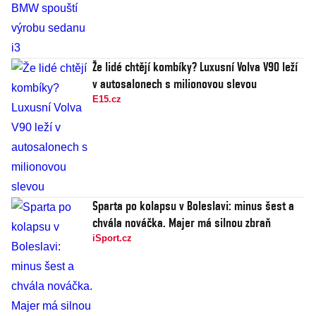
Že lidé chtějí kombíky? Luxusní Volva V90 leží
v autosalonech s milionovou slevou
E15.cz
Sparta po kolapsu v Boleslavi: minus šest a
chvála nováčka. Majer má silnou zbraň
iSport.cz