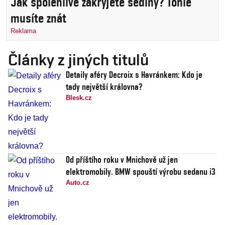
Jak spolehlivě zakryjete šediny? Tohle
musíte znát
Reklama
Články z jiných titulů
Detaily aféry Decroix s Havránkem: Kdo je
tady největší královna?
Blesk.cz
Od příštího roku v Mnichově už jen
elektromobily. BMW spouští výrobu sedanu i3
Auto.cz