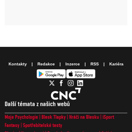
Kontakty
Redakce
Inzerce
RSS
Kariéra
Další témata z našich webů
Moje Psychologie
Blesk Tlapky
Hráči na Blesku
iSport
Fantasy
Spotřebitelské testy