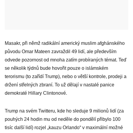
Masakr, při němž radikální americký muslim afghánského
původu Omar Mateen zavraždil 49 lidí, ale především
odvede pozornost od mnoha zatím probíraných témat. Teď
se několik týdnů bude hovořit pouze o islámském
terorismu (to zařídí Trump), nebo o větší kontrole, prodeji a
držení střelných zbraní. To už dělají v nastalé panice
demokraté Hillary Clintonové.
Trump na svém Twitteru, kde ho sleduje 9 milionů lidí (za
pouhých 24 hodin mu od neděle do pondělí přibylo 100
tisíc další lidí) rozjel „kauzu Orlando“ v maximální možné