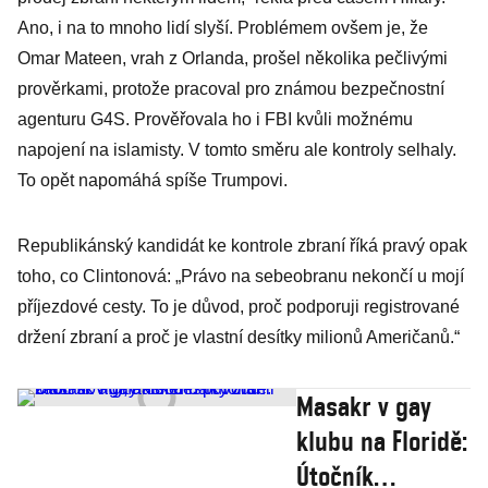
Ano, i na to mnoho lidí slyší. Problémem ovšem je, že
Omar Mateen, vrah z Orlanda, prošel několika pečlivými
prověrkami, protože pracoval pro známou bezpečnostní
agenturu G4S. Prověřovala ho i FBI kvůli možnému
napojení na islamisty. V tomto směru ale kontroly selhaly.
To opět napomáhá spíše Trumpovi.
Republikánský kandidát ke kontrole zbraní říká pravý opak
toho, co Clintonová: „Právo na sebeobranu nekončí u mojí
příjezdové cesty. To je důvod, proč podporuji registrované
držení zbraní a proč je vlastní desítky milionů Američanů.“
Masakr v gay
klubu na Floridě:
Útočník