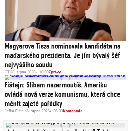
Magyarova Tisza nominovala kandidáta na
maďarského prezidenta. Je jím bývalý šéf
nejvyššího soudu
ČTK
8. srpna 2026
16:00
Zprávy
Fištejn: Slibem nezarmoutíš. Ameriku
ovládá nová verze komunismu, která chce
měnit zajeté pořádky
Jefim Fištejn
8. srpna 2026
06:00
Komentáře