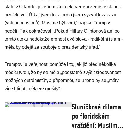
stalo v Orlandu, je jenom začátek. Vedení země je slabé a
neefektivní. Říkal jsem to, a proto jsem vyzval k zákazu
(vstupu muslimů). Musíme být tvrdí,“ napsal Trump v
neděli. Pak pokračoval: „Pokud Hillary Clintonová ani po
tomto útoku nedokáže pronést dvě slova - radikální islám -
měla by odejít ze souboje o prezidentský úřad.“
Trumpovi u veřejnosti pomůže i to, jak již před několika
měsíci tvrdil, že by se měla „podstatně zvýšit sledovanost
možných extrémistů“, a připomněl, že u toho by se „měly
více hlídat i některé mešity“.
Sluníčkové dilema
po floridském
vraždění: Muslim