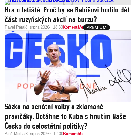
Hra o letiště. Proč by se Babišovi hodilo dát
část ruzyňských akcií na burzu?
Pavel Páral
8. srpna 2026
18:30
Komentáře
Sázka na senátní volby a zklamané
pravičáky. Dotáhne to Kuba s hnutím Naše
Česko do celostátní politiky?
Aleš Michal
8. srpna 2026
12:00
Komentáře