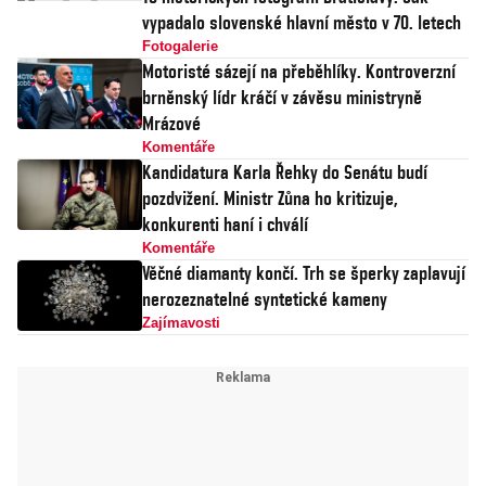
vypadalo slovenské hlavní město v 70. letech
Fotogalerie
Motoristé sázejí na přeběhlíky. Kontroverzní
brněnský lídr kráčí v závěsu ministryně
Mrázové
Komentáře
Kandidatura Karla Řehky do Senátu budí
pozdvižení. Ministr Zůna ho kritizuje,
konkurenti haní i chválí
Komentáře
Věčné diamanty končí. Trh se šperky zaplavují
nerozeznatelné syntetické kameny
Zajímavosti