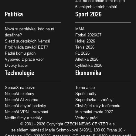
Jak na dokonalé letní mojito
6 lehkých letních salátů
Politika
Sport 2026
Nová superdávka: kdo na ní
MMA
dosáhne?
Fotbal 2026/27
Sjezd sudetských Němců
Hokej 2026
Proč vláda zavádí EET?
Tenis 2026
Padni komu padni
F1 2026
Výpověď z práce vzor
Atletika 2026
Divoký kačer
Cyklistika 2026
Technologie
Ekonomika
SpaceX na burze
Temu a clo
Nejlepší telefony
Spořicí účty
Nejlepší AI zdarma
Superdávka – změny
Nejlepší chytré hodinky
Chybějící roky k důchodu
Nejlepší VPN – srovnání
Minimální mzda 2027
Netflix filmy a seriály
Vedro v práci
© 2001 - 2026 Copyright
CZECH NEWS CENTER a.s.
se sídlem náměstí Marie Schmolkové 3493/1, 100 00 Praha 10 -