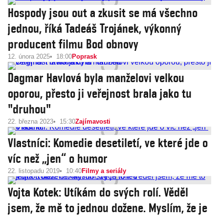
Hospody jsou out a zkusit se má všechno
jednou, říká Tadeáš Trojánek, výkonný
producent filmu Bod obnovy
12. února 2025
18:00
Poprask
Dagmar Havlová byla manželovi velkou
oporou, přesto ji veřejnost brala jako tu
"druhou"
22. března 2023
15:30
Zajímavosti
Vlastníci: Komedie desetiletí, ve které jde o
víc než „jen“ o humor
22. listopadu 2019
10:40
Filmy a seriály
Vojta Kotek: Utíkám do svých rolí. Věděl
jsem, že mě to jednou dožene. Myslím, že je