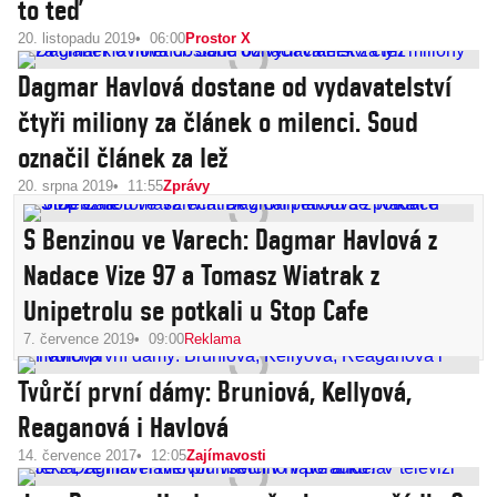
to teď
20. listopadu 2019
06:00
Prostor X
Dagmar Havlová dostane od vydavatelství
čtyři miliony za článek o milenci. Soud
označil článek za lež
20. srpna 2019
11:55
Zprávy
S Benzinou ve Varech: Dagmar Havlová z
Nadace Vize 97 a Tomasz Wiatrak z
Unipetrolu se potkali u Stop Cafe
7. července 2019
09:00
Reklama
Tvůrčí první dámy: Bruniová, Kellyová,
Reaganová i Havlová
14. července 2017
12:05
Zajímavosti