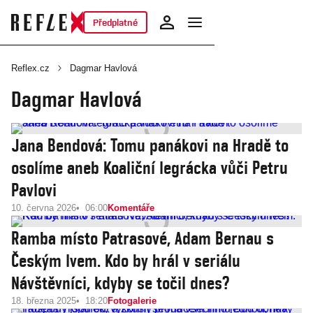
Předplatné
Reflex.cz
Dagmar Havlová
Dagmar Havlová
Jana Bendová: Tomu panákovi na Hradě to
osolíme aneb Koaliční legrácka vůči Petru
Pavlovi
10. června 2026
06:00
Komentáře
Ramba místo Patrasové, Adam Bernau s
Českým lvem. Kdo by hrál v seriálu
Návštěvníci, kdyby se točil dnes?
18. března 2025
18:20
Fotogalerie