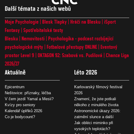
Další témata z našich webů
Moje Psychologie
Blesk Tlapky
Hráči na Blesku
iSport
Fantasy
Spotřebitelské testy
Blesku
Nemovitosti
Psychologika - podcast rozbíjející
psychologické mýty
Fotbalové přestupy ONLINE
Eventový
prostor Level 9
OKTAGON 92: Szabová vs. Pudilová
Chance Liga
2026/27
Aktuálně
Léto 2026
Epicentrum
Karlovarský filmový festival
Neštovice: příznaky, léčba
2026
V čem jezdí Yamal a Mesii?
Znamení, že jste potkali
Kvízy pro seniory
někoho z minulého života
Kalendář úplňků 2026
Astronomické úkazy 2026:
Co je bodycount?
zatmění slunce a další
Jak obléci miminko při
vysokých teplotách?