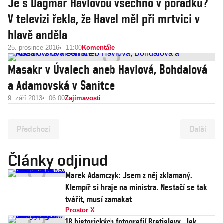
Je s Dagmar Havlovou všechno v pořádku?
V televizi řekla, že Havel měl při mrtvici v
hlavě anděla
25. prosince 2016
11:00
Komentáře
Masakr v Úvalech aneb Havlová, Bohdalová
a Adamovská v Sanitce
9. září 2013
06:00
Zajímavosti
Předchozí
Další
Články odjinud
Marek Adamczyk: Jsem z něj zklamaný.
Klempíř si hraje na ministra. Nestačí se tak
tvářit, musí zamakat
Prostor X
18 historických fotografií Bratislavy. Jak