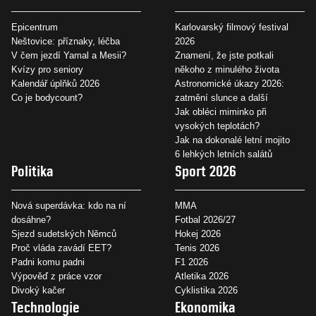
Epicentrum
Karlovarský filmový festival
Neštovice: příznaky, léčba
2026
V čem jezdí Yamal a Mesii?
Znamení, že jste potkali
Kvízy pro seniory
někoho z minulého života
Kalendář úplňků 2026
Astronomické úkazy 2026:
Co je bodycount?
zatmění slunce a další
Jak obléci miminko při
vysokých teplotách?
Jak na dokonalé letní mojito
6 lehkých letních salátů
Politika
Sport 2026
Nová superdávka: kdo na ní
MMA
dosáhne?
Fotbal 2026/27
Sjezd sudetských Němců
Hokej 2026
Proč vláda zavádí EET?
Tenis 2026
Padni komu padni
F1 2026
Výpověď z práce vzor
Atletika 2026
Divoký kačer
Cyklistika 2026
Technologie
Ekonomika