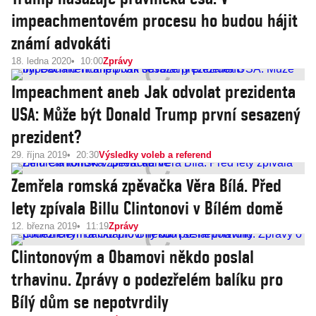
impeachmentovém procesu ho budou hájit
známí advokáti
18. ledna 2020
10:00
Zprávy
Impeachment aneb Jak odvolat prezidenta
USA: Může být Donald Trump první sesazený
prezident?
29. října 2019
20:30
Výsledky voleb a referend
Zemřela romská zpěvačka Věra Bílá. Před
lety zpívala Billu Clintonovi v Bílém domě
12. března 2019
11:19
Zprávy
Clintonovým a Obamovi někdo poslal
trhavinu. Zprávy o podezřelém balíku pro
Bílý dům se nepotvrdily