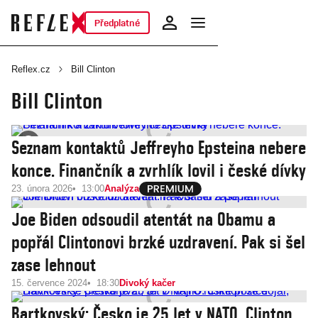
Předplatné
Reflex.cz
Bill Clinton
Bill Clinton
Seznam kontaktů Jeffreyho Epsteina nebere
konce. Finančník a zvrhlík lovil i české dívky
23. února 2026
13:00
Analýza
Joe Biden odsoudil atentát na Obamu a
popřál Clintonovi brzké uzdravení. Pak si šel
zase lehnout
15. července 2024
18:30
Divoký kačer
Bartkovský: Česko je 25 let v NATO. Clinton