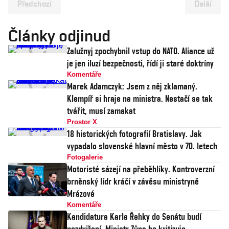
Předchozí
Další
Články odjinud
Zalužnyj zpochybnil vstup do NATO. Aliance už
je jen iluzí bezpečnosti, řídí ji staré doktríny
Komentáře
Marek Adamczyk: Jsem z něj zklamaný.
Klempíř si hraje na ministra. Nestačí se tak
tvářit, musí zamakat
Prostor X
18 historických fotografií Bratislavy. Jak
vypadalo slovenské hlavní město v 70. letech
Fotogalerie
Motoristé sázejí na přeběhlíky. Kontroverzní
brněnský lídr kráčí v závěsu ministryně
Mrázové
Komentáře
Kandidatura Karla Řehky do Senátu budí
pozdvižení. Ministr Zůna ho kritizuje,