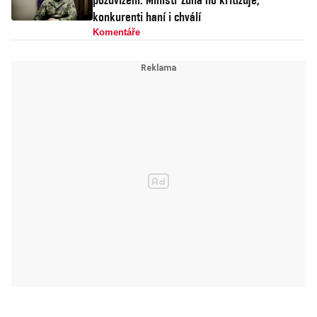
konkurenti haní i chválí
Komentáře