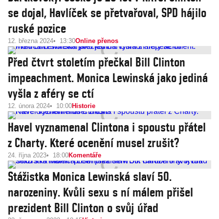
se dojal, Havlíček se přetvařoval, SPD hájilo
ruské pozice
12. března 2024
13:30
Online přenos
Před čtvrt stoletím přečkal Bill Clinton
impeachment. Monica Lewinská jako jediná
vyšla z aféry se ctí
12. února 2024
10:00
Historie
Havel vyznamenal Clintona i spoustu přátel
z Charty. Které ocenění musel zrušit?
24. října 2023
18:00
Komentáře
Stážistka Monica Lewinská slaví 50.
narozeniny. Kvůli sexu s ní málem přišel
prezident Bill Clinton o svůj úřad