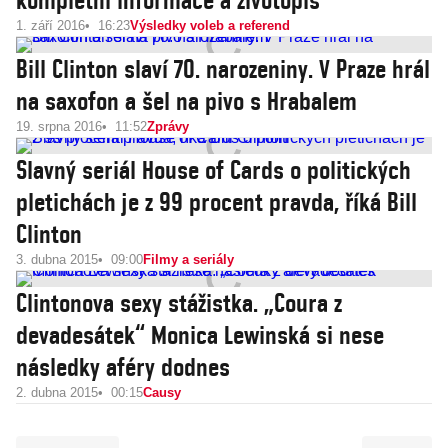
kompletní informace a životopis
1. září 2016
16:23
Výsledky voleb a referend
Bill Clinton slaví 70. narozeniny. V Praze hrál
na saxofon a šel na pivo s Hrabalem
19. srpna 2016
11:52
Zprávy
Slavný seriál House of Cards o politických
pletichách je z 99 procent pravda, říká Bill
Clinton
3. dubna 2015
09:00
Filmy a seriály
Clintonova sexy stážistka. „Coura z
devadesátek“ Monica Lewinská si nese
následky aféry dodnes
2. dubna 2015
00:15
Causy