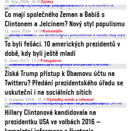
24. října 2018
16:40
Zprávy
Co mají společného Zeman a Babiš s
Clintonem a Jelcinem? Nový styl populismu
11. února 2018
14:39
Komentáře
To byli fešáci. 10 amerických prezidentů v
době, kdy byli ještě mladí
8. února 2017
13:20
Fotogalerie
Získá Trump přístup k Obamovu účtu na
Twitteru? Předání prezidentského úřadu se
uskuteční i na sociálních sítích
2. listopadu 2016
16:30
Výsledky voleb a referend
Hillary Clintonová kandidovala na
prezidentku USA ve volbách 2016 –