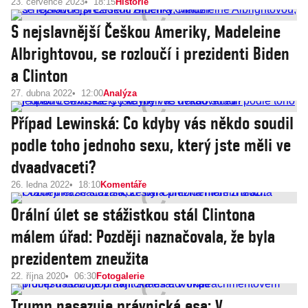
23. července 2023
18:15
Historie
S nejslavnější Češkou Ameriky, Madeleine
Albrightovou, se rozloučí i prezidenti Biden
a Clinton
27. dubna 2022
12:00
Analýza
Případ Lewinská: Co kdyby vás někdo soudil
podle toho jednoho sexu, který jste měli ve
dvaadvaceti?
26. ledna 2022
18:10
Komentáře
Orální úlet se stážistkou stál Clintona
málem úřad: Později naznačovala, že byla
prezidentem zneužita
22. října 2020
06:30
Fotogalerie
Trump nasazuje právnická esa: V