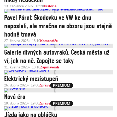
13. července 2023
13:20
Historie
Pavel Páral: Škodovku ve VW ke dnu
neposlali, ale mračna na obzoru jsou stejně
hodně tmavá
27. června 2023
18:10
Komentáře
Galerie divných autovraků. Česká města už
ví, jak na ně. Zapojte se taky
31. května 2023
18:10
Zajímavosti
Elektrický mezistupeň
26. dubna 2023
19:00
Zprávy
Nová éra
19. dubna 2023
19:00
Zprávy
Jízda jako na obláčku