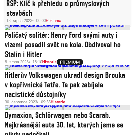
RSP: Klíč k přehledu o průmyslových
stavbách
18. srpna 2023
00:00
Reklama
Paličatý solitér: Henry Ford svými auty i
vizemi posadil svět na kola. Obdivoval ho
Stalin i Hitler
8. srpna 2023
18:10
Historie
Hitlerův Volkswagen ukradl design Brouka
v kopřivnické Tatře. Ta pak zabíjela
nacistické důstojníky
30. července 2023
09:55
Historie
Dymaxion, Schlörwagen nebo Scarab.
Nejkrásnější auta 30. let, kterých jsme se
nikdy nedočkali