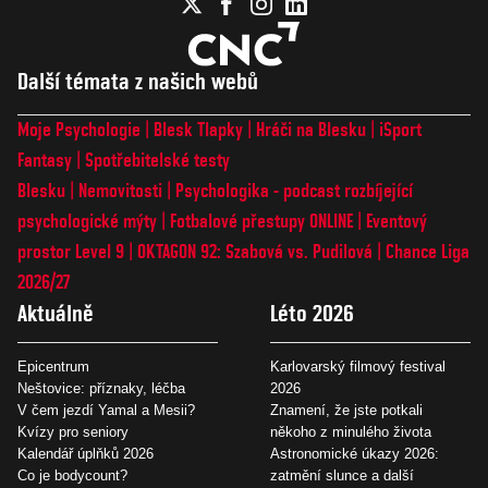
Další témata z našich webů
Moje Psychologie
Blesk Tlapky
Hráči na Blesku
iSport
Fantasy
Spotřebitelské testy
Blesku
Nemovitosti
Psychologika - podcast rozbíjející
psychologické mýty
Fotbalové přestupy ONLINE
Eventový
prostor Level 9
OKTAGON 92: Szabová vs. Pudilová
Chance Liga
2026/27
Aktuálně
Léto 2026
Epicentrum
Karlovarský filmový festival
Neštovice: příznaky, léčba
2026
V čem jezdí Yamal a Mesii?
Znamení, že jste potkali
Kvízy pro seniory
někoho z minulého života
Kalendář úplňků 2026
Astronomické úkazy 2026:
Co je bodycount?
zatmění slunce a další