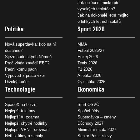
Jak obléci miminko při
vysokých teplotách?
Jak na dokonalé letní mojito
6 lehkých letních salátů
Politika
Sport 2026
Nová superdávka: kdo na ní
MMA
dosáhne?
Fotbal 2026/27
Sjezd sudetských Němců
Hokej 2026
Proč vláda zavádí EET?
Tenis 2026
Padni komu padni
F1 2026
Výpověď z práce vzor
Atletika 2026
Divoký kačer
Cyklistika 2026
Technologie
Ekonomika
SpaceX na burze
Smrt OSVČ
Nejlepší telefony
Spořicí účty
Nejlepší AI zdarma
Superdávka – změny
Nejlepší chytré hodinky
Důchody 2027
Nejlepší VPN – srovnání
Minimální mzda 2027
Netflix filmy a seriály
Senior Pas – slevy