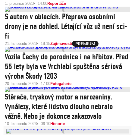
1. prosince 2023
14:00
Reportáže
S autem v oblacích. Přeprava osobními
drony je na dohled. Létající vůz už není sci-
fi
21. listopadu 2023
18:15
Zajímavosti
Vozila Čechy do porodnice i na hřbitov. Před
55 lety byla ve Vrchlabí spuštěna sériová
výroba Škody 1203
20. listopadu 2023
17:00
Fotogalerie
Stěrače, tryskový motor a narozeniny.
Vynálezy, které lidstvo dlouho nebralo
vážně. Nebo je dokonce zakazovalo
10. listopadu 2023
06:10
Historie