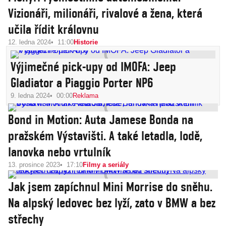
Vizionáři, milionáři, rivalové a žena, která
učila řídit královnu
12. ledna 2024
11:00
Historie
Výjimečné pick-upy od IMOFA: Jeep
Gladiator a Piaggio Porter NP6
9. ledna 2024
00:00
Reklama
Bond in Motion: Auta Jamese Bonda na
pražském Výstavišti. A také letadla, lodě,
lanovka nebo vrtulník
13. prosince 2023
17:10
Filmy a seriály
Jak jsem zapíchnul Mini Morrise do sněhu.
Na alpský ledovec bez lyží, zato v BMW a bez
střechy