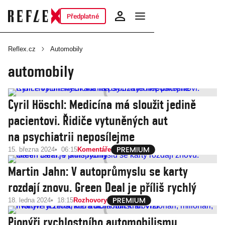
Předplatné
Reflex.cz
Automobily
automobily
Cyril Höschl: Medicína má sloužit jedině
pacientovi. Řidiče vytuněných aut
na psychiatrii neposílejme
15. března 2024
06:15
Komentáře
Martin Jahn: V autoprůmyslu se karty
rozdají znovu. Green Deal je příliš rychlý
18. ledna 2024
18:15
Rozhovory
Pionýři rychlostního automobilismu.