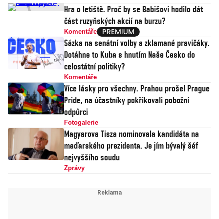
Hra o letiště. Proč by se Babišovi hodilo dát
část ruzyňských akcií na burzu?
Komentáře
Sázka na senátní volby a zklamané pravičáky.
Dotáhne to Kuba s hnutím Naše Česko do
celostátní politiky?
Komentáře
Více lásky pro všechny. Prahou prošel Prague
Pride, na účastníky pokřikovali pobožní
odpůrci
Fotogalerie
Magyarova Tisza nominovala kandidáta na
maďarského prezidenta. Je jím bývalý šéf
nejvyššího soudu
Zprávy