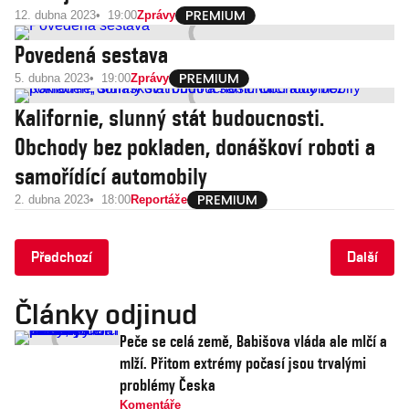
12. dubna 2023
19:00
Zprávy
Povedená sestava
5. dubna 2023
19:00
Zprávy
Kalifornie, slunný stát budoucnosti.
Obchody bez pokladen, donáškoví roboti a
samořídící automobily
2. dubna 2023
18:00
Reportáže
Předchozí
Další
Články odjinud
Peče se celá země, Babišova vláda ale mlčí a
mlží. Přitom extrémy počasí jsou trvalými
problémy Česka
Komentáře