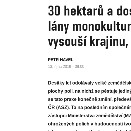
30 hektarů a do
lány monokultur
vysouší krajinu,
PETR HAVEL
·
13. října 2018
08:00
Desítky let odolávaly velké zeměděl
plochy polí, na nichž se pěstuje jed
se tato praxe konečně změní, přede
ČR (ASZ). Ta na posledním společné
zástupci Ministerstva zemědělství (M
ohrožených polích v budoucnosti tvoř