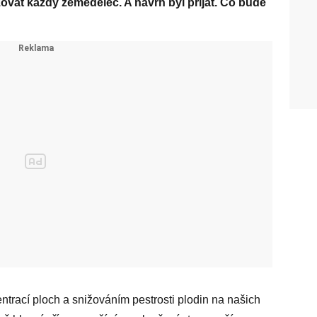
vat každý zemědělec. A návrh byl přijat. Co bude
trací ploch a snižováním pestrosti plodin na našich