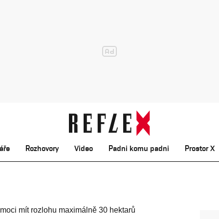
áře
Rozhovory
Video
Padni komu padni
Prostor X