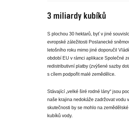
3 miliardy kubíků
S plochou 30 hektarů, byť v jiné souvisl
evropské záležitosti Poslanecké sněmov
letošního roku mimo jiné doporučil Vlá
období EU v rámci aplikace Společné ze
redistributivní platby (zvýšené sazby d
s cílem podpořit malé zemědělce.
Stávající „velké širé rodné lány“ jsou po
naše krajina nedokáže zadržovat vodu v 
skutečnosti by se mohlo na zemědělské 
kubíků vody.