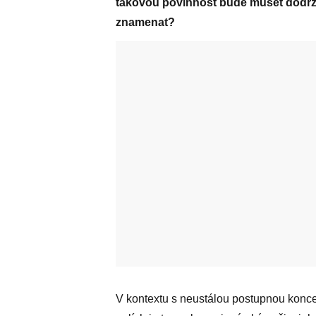
takovou povinnost bude muset dodržo
znamenat?
V kontextu s neustálou postupnou koncen