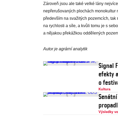
Zároveň jsou ale také velké lány nejvíce
nepřerušovaných plochách monokultur ne
především na svažitých pozemcích, tak n
na rychlosti a síle, a kvůli tomu je s s
a nějakou překážkou oddělených poze
Autor je agrární analytik
Signal F
efekty 
o festiv
Kultura
Senátní
propadl
Výsledky vo