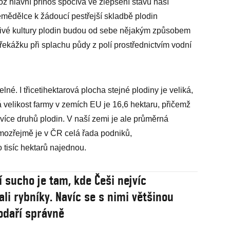
hož hlavní přínos spočívá ve zlepšení stavu naší
emědělce k žádoucí pestřejší skladbě plodin
otlivé kultury plodin budou od sebe nějakým způsobem
řekážku při splachu půdy z polí prostřednictvím vodní
né. I třicetihektarová plocha stejné plodiny je veliká,
velikost farmy v zemích EU je 16,6 hektaru, přičemž
více druhů plodin. V naší zemi je ale průměrná
mozřejmě je v ČR celá řada podniků,
tisíc hektarů najednou.
í sucho je tam, kde Češi nejvíc
ali rybníky. Navíc se s nimi většinou
daří správně