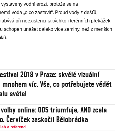
 vystaveny vodní erozi, protože se na
má voda „o co zastavit“. Proud vody z dešťů,
abývá při neexistenci jakýchkoli terénních překážek
ebou schopen unášet daleko více zeminy, než z menších
mků.
estival 2018 v Praze: skvělé vizuální
a mnohem víc. Vše, co potřebujete vědět
alu světel
 volby online: ODS triumfuje, ANO zcela
o. Červíček zaskočil Bělobrádka
leb a referend