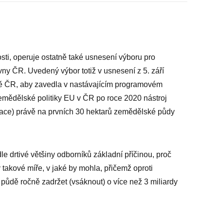
osti, operuje ostatně také usnesení výboru pro
ny ČR. Uvedený výbor totiž v usnesení z 5. září
dě ČR, aby zavedla v nastávajícím programovém
mědělské politiky EU v ČR po roce 2020 nástroj
otace) právě na prvních 30 hektarů zemědělské půdy
dle drtivé většiny odborníků základní příčinou, proč
takové míře, v jaké by mohla, přičemž oproti
půdě ročně zadržet (vsáknout) o více než 3 miliardy