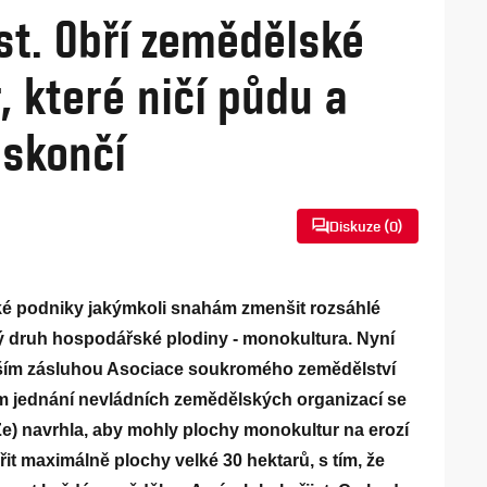
st. Obří zemědělské
, které ničí půdu a
 skončí
Diskuze (
0
)
ské podniky jakýmkoli snahám zmenšit rozsáhlé
iný druh hospodářské plodiny - monokultura. Nyní
vším zásluhou Asociace soukromého zemědělství
m jednání nevládních zemědělských organizací se
Ze) navrhla, aby mohly plochy monokultur na erozí
it maximálně plochy velké 30 hektarů, s tím, že