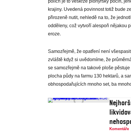
polích je to veskrze pionýrský počin, je
krajiny. Uvedená povinnost totiž bude z
přirozeně nutit, nehledě na to, že jedn
odděleny, což vytvoří alespoň nějakou p
eroze.
Samozřejmě, že opatření není všespasitel
zvláště když si uvědomíme, že průměrná 
se samozřejmě na takové ploše pěstuje 
plocha půdy na farmu 130 hektarů, a sa
obhospodařujících mnoho set, ba mnoho 
Nejhorš
likvidov
nehospo
Komentáře