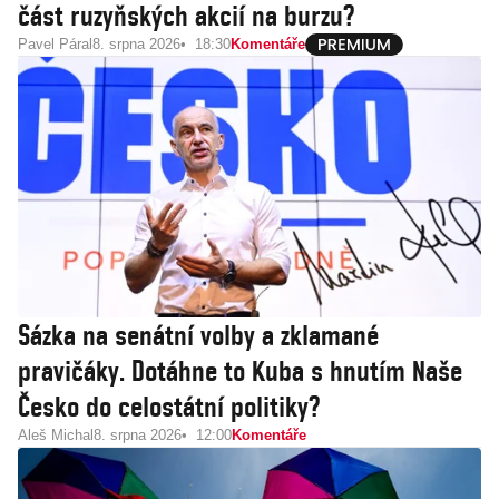
část ruzyňských akcií na burzu?
Pavel Páral
8. srpna 2026
18:30
Komentáře
Sázka na senátní volby a zklamané
pravičáky. Dotáhne to Kuba s hnutím Naše
Česko do celostátní politiky?
Aleš Michal
8. srpna 2026
12:00
Komentáře