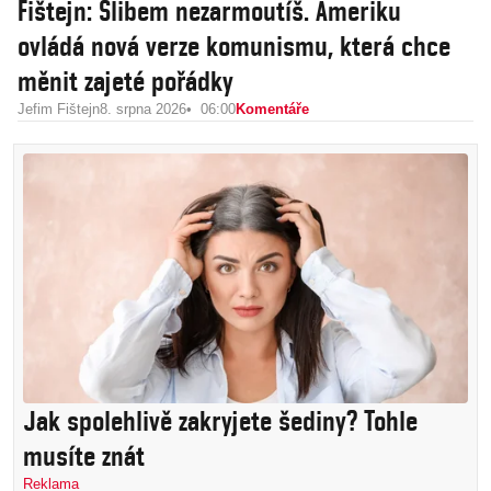
Fištejn: Slibem nezarmoutíš. Ameriku
ovládá nová verze komunismu, která chce
měnit zajeté pořádky
Jefim Fištejn
8. srpna 2026
06:00
Komentáře
Jak spolehlivě zakryjete šediny? Tohle
musíte znát
Reklama