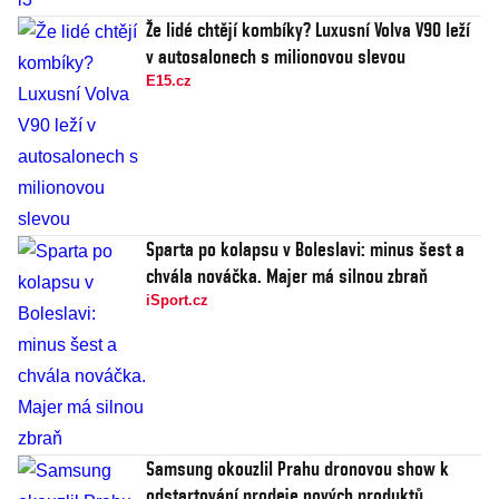
Že lidé chtějí kombíky? Luxusní Volva V90 leží
v autosalonech s milionovou slevou
E15.cz
Sparta po kolapsu v Boleslavi: minus šest a
chvála nováčka. Majer má silnou zbraň
iSport.cz
Samsung okouzlil Prahu dronovou show k
odstartování prodeje nových produktů