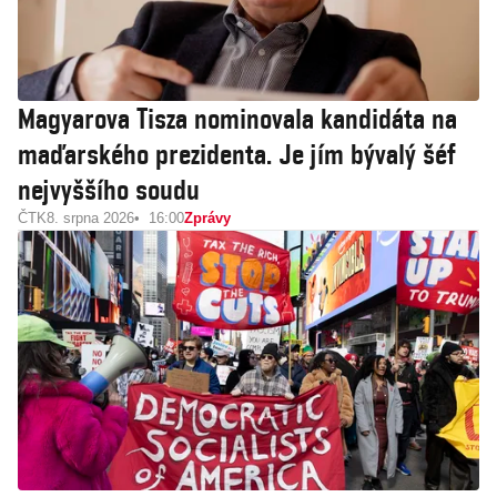
Magyarova Tisza nominovala kandidáta na
maďarského prezidenta. Je jím bývalý šéf
nejvyššího soudu
ČTK
8. srpna 2026
16:00
Zprávy