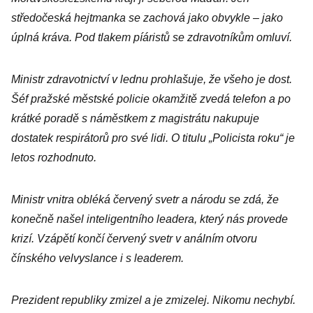
středočeská hejtmanka se zachová jako obvykle – jako
úplná kráva. Pod tlakem píáristů se zdravotníkům omluví.
Ministr zdravotnictví v lednu prohlašuje, že všeho je dost.
Šéf pražské městské policie okamžitě zvedá telefon a po
krátké poradě s náměstkem z magistrátu nakupuje
dostatek respirátorů pro své lidi. O titulu „Policista roku“ je
letos rozhodnuto.
Ministr vnitra obléká červený svetr a národu se zdá, že
konečně našel inteligentního leadera, který nás provede
krizí. Vzápětí končí červený svetr v análním otvoru
čínského velvyslance i s leaderem.
Prezident republiky zmizel a je zmizelej. Nikomu nechybí.