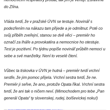
do Zlína.
Vláda tvrdí, že v pražské ÚVN se testuje. Novinář s
podezřením na nákazu tam přijede a je odmítnut. Poté co
svůj příběh zveřejní, stanou se dvě věci – premiér ho
označí za lháře a provokatéra a nemocnice ho otestuje.
Test je pozitivní. Po týdnu popíše novinář průběh nemoci u
sebe a své manželky. Není to veselé čtení.
Vůbec ta tiskovka v ÚVN je hutná – premiér tvrdí vrchní
sestře, že jim pomoc přijela. Vrchní sestra tvrdí, že ne.
Premiér ji seřve, že ano, protože Opata říkal. Vrchní sestra
tvrdí, že ani tak o ničem neví. (Mimochodem pro tebe „Pan
generál Opata“ ty slovenskej, rudej, bolševickej noku!)