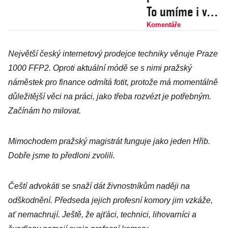
To umíme i v
době
Komentáře
koronaviru.
Největší český internetový prodejce techniky věnuje Praze
Stát zakázal
1000 FFP2. Oproti aktuální módě se s nimi pražský
výrobu
náměstek pro finance odmítá fotit, protože má momentálně
dezinfekce
důležitější věci na práci, jako třeba rozvézt je potřebným.
Martinu
Začínám ho milovat.
Žufánkovi
Mimochodem pražský magistrát funguje jako jeden Hřib.
Dobře jsme to předloni zvolili.
Čeští advokáti se snaží dát živnostníkům naději na
odškodnění. Předseda jejich profesní komory jim vzkáže,
ať nemachrují. Ještě, že ajťáci, technici, lihovarníci a