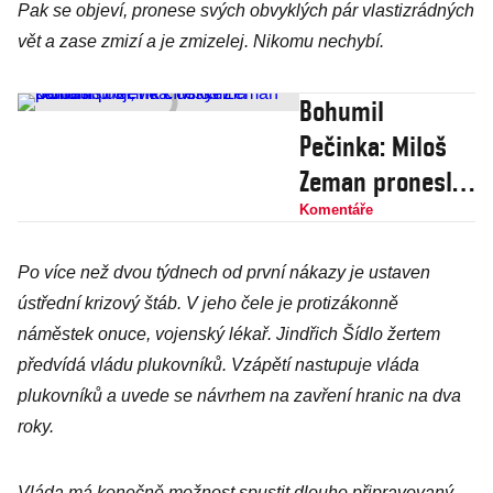
Pak se objeví, pronese svých obvyklých pár vlastizrádných
vět a zase zmizí a je zmizelej. Nikomu nechybí.
Bohumil
Pečinka: Miloš
Zeman pronesl
projev
Komentáře
k čínským
Po více než dvou týdnech od první nákazy je ustaven
komunistům, ne
ústřední krizový štáb. V jeho čele je protizákonně
k českému
náměstek onuce, vojenský lékař. Jindřich Šídlo žertem
národu
předvídá vládu plukovníků. Vzápětí nastupuje vláda
plukovníků a uvede se návrhem na zavření hranic na dva
roky.
Vláda má konečně možnost spustit dlouho připravovaný