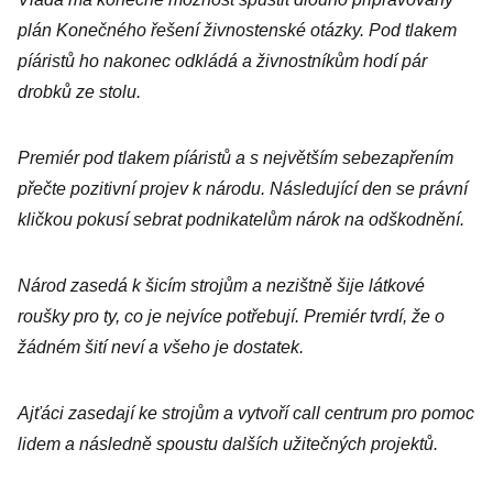
plán Konečného řešení živnostenské otázky. Pod tlakem
píáristů ho nakonec odkládá a živnostníkům hodí pár
drobků ze stolu.
Premiér pod tlakem píáristů a s největším sebezapřením
přečte pozitivní projev k národu. Následující den se právní
kličkou pokusí sebrat podnikatelům nárok na odškodnění.
Národ zasedá k šicím strojům a nezištně šije látkové
roušky pro ty, co je nejvíce potřebují. Premiér tvrdí, že o
žádném šití neví a všeho je dostatek.
Ajťáci zasedají ke strojům a vytvoří call centrum pro pomoc
lidem a následně spoustu dalších užitečných projektů.