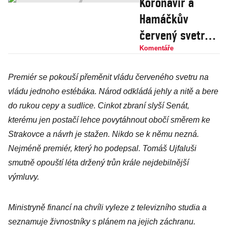
Koronavir a
Hamáčkův
červený svetr
probraly ČSSD z
Komentáře
kómatu. Pro
Premiér se pokouší přeměnit vládu červeného svetru na
Babiše je to
vládu jednoho estébáka. Národ odkládá jehly a nitě a bere
špatná zpráva
do rukou cepy a sudlice. Cinkot zbraní slyší Senát,
kterému jen postačí lehce povytáhnout obočí směrem ke
Strakovce a návrh je stažen. Nikdo se k němu nezná.
Nejméně premiér, který ho podepsal. Tomáš Ujfaluši
smutně opouští léta držený trůn krále nejdebilnější
výmluvy.
Ministryně financí na chvíli vyleze z televizního studia a
seznamuje živnostníky s plánem na jejich záchranu.