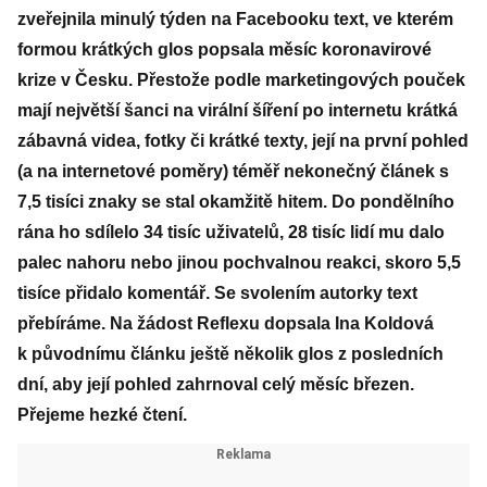
zveřejnila minulý týden na Facebooku text, ve kterém
formou krátkých glos popsala měsíc koronavirové
krize v Česku. Přestože podle marketingových pouček
mají největší šanci na virální šíření po internetu krátká
zábavná videa, fotky či krátké texty, její na první pohled
(a na internetové poměry) téměř nekonečný článek s
7,5 tisíci znaky se stal okamžitě hitem. Do pondělního
rána ho sdílelo 34 tisíc uživatelů, 28 tisíc lidí mu dalo
palec nahoru nebo jinou pochvalnou reakci, skoro 5,5
tisíce přidalo komentář. Se svolením autorky text
přebíráme. Na žádost Reflexu dopsala Ina Koldová
k původnímu článku ještě několik glos z posledních
dní, aby její pohled zahrnoval celý měsíc březen.
Přejeme hezké čtení.