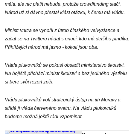
měla, ale nic platit nebude, protože crowdfunding stačí.
Národ už si dávno přestal klást otázku, k čemu má vládu.
Ministr vnitra se vynořil z útrob čínského velvyslance a
začal se na Twitteru hádat s onucí, kdo má delšího pindíka.
Přihlížející národ má jasno - kokoti jsou oba.
Vláda plukovníků se pokusí obsadit ministerstvo školství.
Na bojiště přichází ministr školství a bez jediného výstřelu
si bere svůj rezort zpět.
Vláda plukovníků volí strategický ústup na jih Moravy a
střídá ji vláda červeného svetru. Na vládu plukovníků
budeme možná ještě rádi vzpomínat.