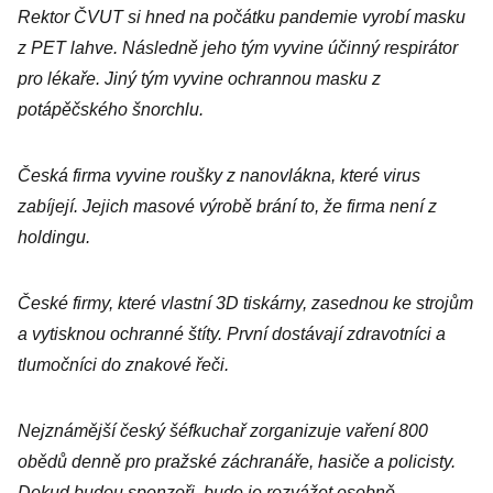
Rektor ČVUT si hned na počátku pandemie vyrobí masku
z PET lahve. Následně jeho tým vyvine účinný respirátor
pro lékaře. Jiný tým vyvine ochrannou masku z
potápěčského šnorchlu.
Česká firma vyvine roušky z nanovlákna, které virus
zabíjejí. Jejich masové výrobě brání to, že firma není z
holdingu.
České firmy, které vlastní 3D tiskárny, zasednou ke strojům
a vytisknou ochranné štíty. První dostávají zdravotníci a
tlumočníci do znakové řeči.
Nejznámější český šéfkuchař zorganizuje vaření 800
obědů denně pro pražské záchranáře, hasiče a policisty.
Dokud budou sponzoři, bude je rozvážet osobně.