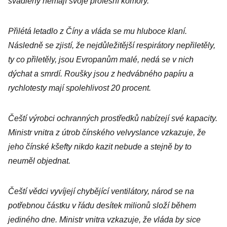
švadleny nemají svoje profesní komory.
Přilétá letadlo z Číny a vláda se mu hluboce klaní.
Následně se zjistí, že nejdůležitější respirátory nepřiletěly,
ty co přiletěly, jsou Evropanům malé, nedá se v nich
dýchat a smrdí. Roušky jsou z hedvábného papíru a
rychlotesty mají spolehlivost 20 procent.
Čeští výrobci ochranných prostředků nabízejí své kapacity.
Ministr vnitra z útrob čínského velvyslance vzkazuje, že
jeho čínské kšefty nikdo kazit nebude a stejně by to
neuměl objednat.
Čeští vědci vyvíjejí chybějící ventilátory, národ se na
potřebnou částku v řádu desítek milionů složí během
jediného dne. Ministr vnitra vzkazuje, že vláda by sice