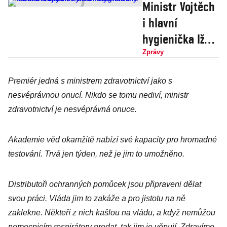
Ministr Vojtěch
i hlavní
hygienička lžou.
Lékařka ze
Zprávy
soukromé
Premiér jedná s ministrem zdravotnictví jako s
kliniky není a
nesvéprávnou onucí. Nikdo se tomu nediví, ministr
nikdy nebyla v
zdravotnictví je nesvéprávná onuce.
karanténě
Akademie věd okamžitě nabízí své kapacity pro hromadné
testování. Trvá jen týden, než je jim to umožněno.
Distributoři ochranných pomůcek jsou připraveni dělat
svou práci. Vláda jim to zakáže a pro jistotu na ně
zaklekne. Někteří z nich kašlou na vládu, a když nemůžou
nemocnicím respirátory prodat, tak jim je věnují. Zdravíme