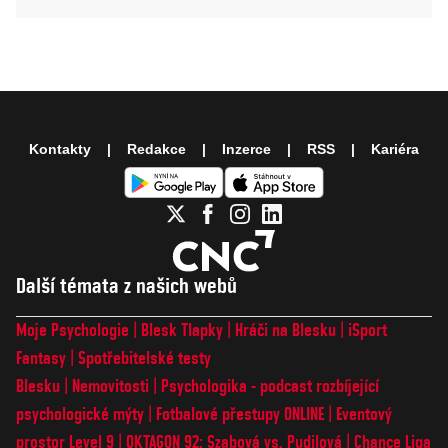
Kontakty
Redakce
Inzerce
RSS
Kariéra
Další témata z našich webů
Moje Psychologie
Blesk Tlapky
Hráči na Blesku
iSport
Fantasy
Spotřebitelské testy
Blesku
Nemovitosti
Psychologika - podcast rozbíjející
psychologické mýty
Fotbalové přestupy ONLINE
Eventový
prostor Level 9
OKTAGON 92: Szabová vs. Pudilová
Chance Liga