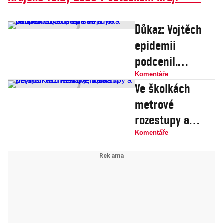
Důkaz: Vojtěch
epidemii
podcenil.
Rouškám se
Komentáře
Ve školkách
smál a větší
metrové
hrozbou podle
rozestupy a
něj byla chřipka
„mytí ruků“?
Komentáře
Nebojte, Babiš to
nemyslí vážně.
On jen plká