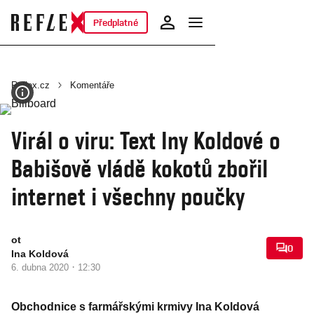
Předplatné
Reflex.cz
Komentáře
Virál o viru: Text Iny Koldové o
Babišově vládě kokotů zbořil
internet i všechny poučky
ot
0
Ina Koldová
·
6. dubna 2020
12:30
Obchodnice s farmářskými krmivy Ina Koldová