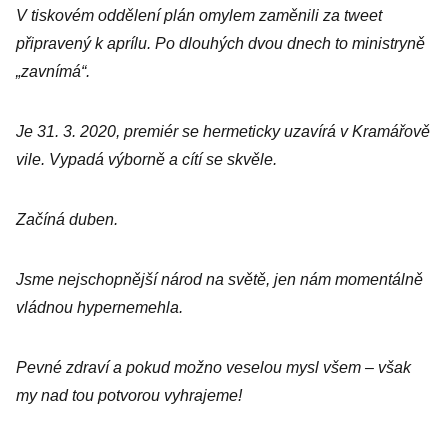
V tiskovém oddělení plán omylem zaměnili za tweet
připravený k aprílu. Po dlouhých dvou dnech to ministryně
„zavnímá“.
Je 31. 3. 2020, premiér se hermeticky uzavírá v Kramářově
vile. Vypadá výborně a cítí se skvěle.
Začíná duben.
Jsme nejschopnější národ na světě, jen nám momentálně
vládnou hypernemehla.
Pevné zdraví a pokud možno veselou mysl všem – však
my nad tou potvorou vyhrajeme!