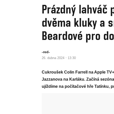
Prázdný lahváč 
dvěma kluky a s
Beardové pro d
-red-
·
26. dubna 2024
13:30
Cukroušek Colin Farrell na Apple TV+
Jazzanova na Karláku. Začíná sezóna f
ujíždíme na počítačové hře Tatínku,