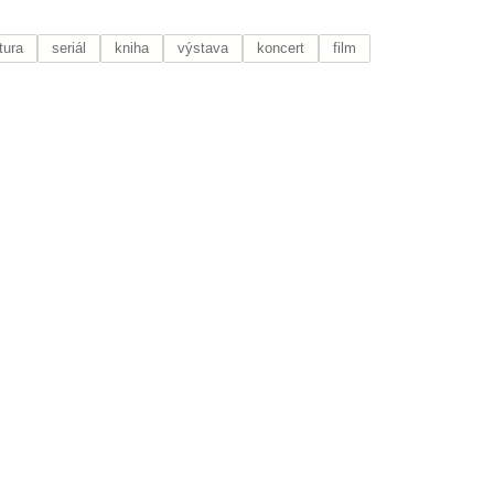
tura
seriál
kniha
výstava
koncert
film