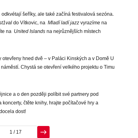
odkvétají šeříky, ale také začíná festivalová sezóna.
t1val
do Vítkovic, na
Mladí ladí jazz
vyrazíme na
íte na
United Islands
na nejrůznějších místech
ly otevřeny hned dvě – v Paláci Kinských a v Domě U
městí. Chystá se otevření velkého projektu o Timu
ice a o den později políbit své partnery pod
koncerty, čtěte knihy, hrajte počítačové hry a
 docela dost!
1
/ 17