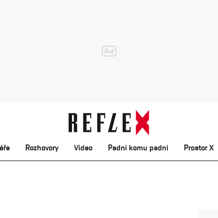
áře
Rozhovory
Video
Padni komu padni
Prostor X