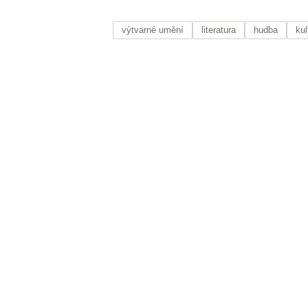
výtvarné umění
literatura
hudba
kul