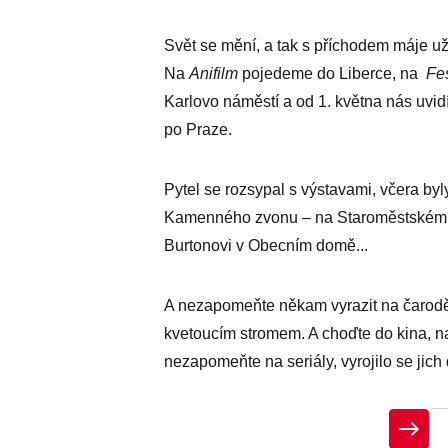
Svět se mění, a tak s příchodem máje už 
Na
Anifilm
pojedeme do Liberce, na
Fes
Karlovo náměstí a od 1. května nás uvid
po Praze.
Pytel se rozsypal s výstavami, včera by
Kamenného zvonu – na Staroměstském ná
Burtonovi v Obecním domě...
A nezapomeňte někam vyrazit na čarodějn
kvetoucím stromem. A choďte do kina, na 
nezapomeňte na seriály, vyrojilo se jich