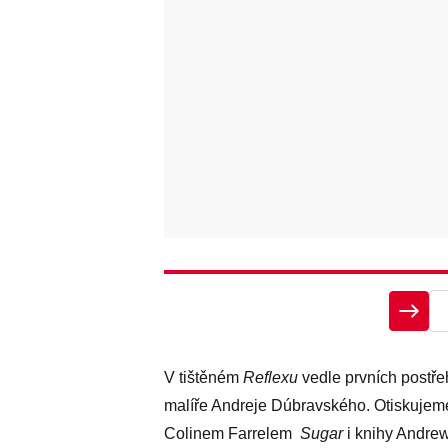
V tištěném
Reflexu
vedle prvních postř
malíře Andreje Dúbravského. Otiskujeme
Colinem Farrelem
Sugar
i knihy Andre