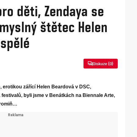
pro děti, Zendaya se
myslný štětec Helen
ospělé
Diskuze (
0
)
, erotikou zářící Helen Beardová v DSC,
estivalů, byli jsme v Benátkách na Biennale Arte,
 promiň…