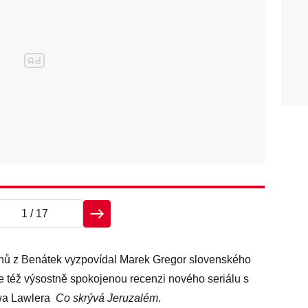
1
/ 17
ehů z Benátek vyzpovídal Marek Gregor slovenského
 též výsostně spokojenou recenzi nového seriálu s
wa Lawlera
Co skrývá Jeruzalém
.