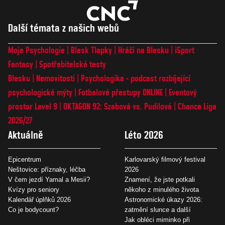
Další témata z našich webů
Moje Psychologie
Blesk Tlapky
Hráči na Blesku
iSport
Fantasy
Spotřebitelské testy
Blesku
Nemovitosti
Psychologika - podcast rozbíjející
psychologické mýty
Fotbalové přestupy ONLINE
Eventový
prostor Level 9
OKTAGON 92: Szabová vs. Pudilová
Chance Liga
2026/27
Aktuálně
Léto 2026
Epicentrum
Karlovarský filmový festival
Neštovice: příznaky, léčba
2026
V čem jezdí Yamal a Mesii?
Znamení, že jste potkali
Kvízy pro seniory
někoho z minulého života
Kalendář úplňků 2026
Astronomické úkazy 2026:
Co je bodycount?
zatmění slunce a další
Jak obléci miminko při