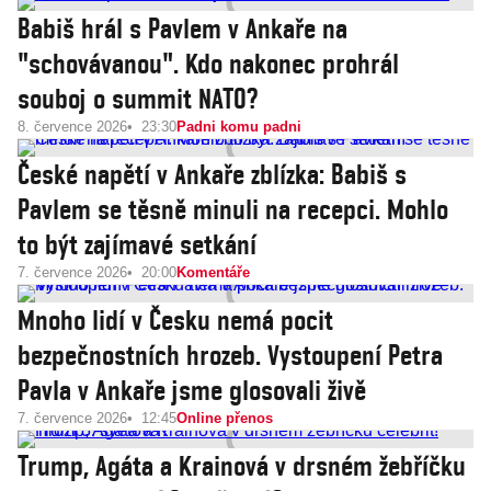
Babiš hrál s Pavlem v Ankaře na
"schovávanou". Kdo nakonec prohrál
souboj o summit NATO?
8. července 2026
23:30
Padni komu padni
České napětí v Ankaře zblízka: Babiš s
Pavlem se těsně minuli na recepci. Mohlo
to být zajímavé setkání
7. července 2026
20:00
Komentáře
Mnoho lidí v Česku nemá pocit
bezpečnostních hrozeb. Vystoupení Petra
Pavla v Ankaře jsme glosovali živě
7. července 2026
12:45
Online přenos
Trump, Agáta a Krainová v drsném žebříčku