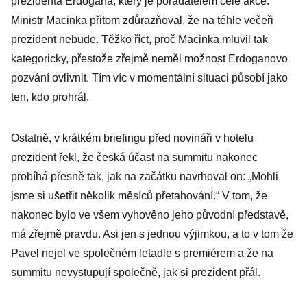
prezidenta Erdogana, který je pořadatelem celé akce.
Ministr Macinka přitom zdůrazňoval, že na téhle večeři
prezident nebude. Těžko říct, proč Macinka mluvil tak
kategoricky, přestože zřejmě neměl možnost Erdoganovo
pozvání ovlivnit. Tím víc v momentální situaci působí jako
ten, kdo prohrál.
Ostatně, v krátkém briefingu před novináři v hotelu
prezident řekl, že česká účast na summitu nakonec
probíhá přesně tak, jak na začátku navrhoval on: „Mohli
jsme si ušetřit několik měsíců přetahování.“ V tom, že
nakonec bylo ve všem vyhověno jeho původní představě,
má zřejmě pravdu. Asi jen s jednou výjimkou, a to v tom že
Pavel nejel ve společném letadle s premiérem a že na
summitu nevystupují společně, jak si prezident přál.