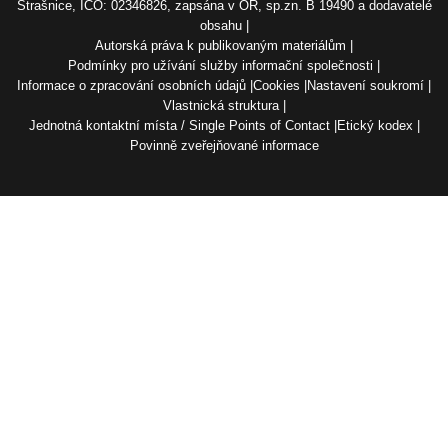
Strašnice, IČO: 02346826, zapsána v OR, sp.zn. B 19490 a dodavatelé
obsahu
Autorská práva k publikovaným materiálům
Podmínky pro užívání služby informační společnosti
Informace o zpracování osobních údajů
Cookies
Nastavení soukromí
Vlastnická struktura
Jednotná kontaktní místa / Single Points of Contact
Etický kodex
Povinně zveřejňované informace