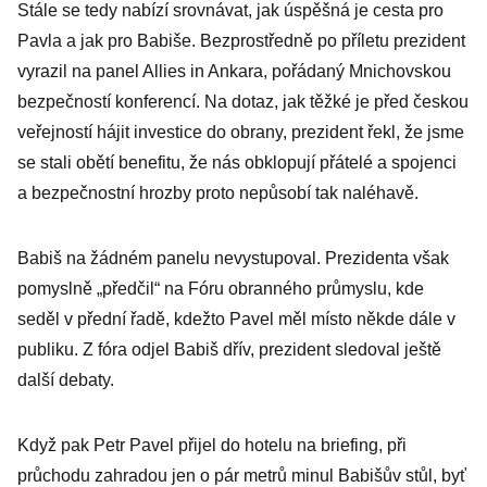
Stále se tedy nabízí srovnávat, jak úspěšná je cesta pro
Pavla a jak pro Babiše. Bezprostředně po příletu prezident
vyrazil na panel Allies in Ankara, pořádaný Mnichovskou
bezpečností konferencí. Na dotaz, jak těžké je před českou
veřejností hájit investice do obrany, prezident řekl, že jsme
se stali obětí benefitu, že nás obklopují přátelé a spojenci
a bezpečnostní hrozby proto nepůsobí tak naléhavě.
Babiš na žádném panelu nevystupoval. Prezidenta však
pomyslně „předčil“ na Fóru obranného průmyslu, kde
seděl v přední řadě, kdežto Pavel měl místo někde dále v
publiku. Z fóra odjel Babiš dřív, prezident sledoval ještě
další debaty.
Když pak Petr Pavel přijel do hotelu na briefing, při
průchodu zahradou jen o pár metrů minul Babišův stůl, byť