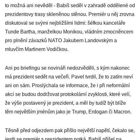
to možná ani nevěděl - Babiš seděl v zahradě oddělené od
prezidentovy trasy skleněnou stěnou. Premiér u něj zrovna
diskutoval se svými nejbližšími lidmi: šéfkou kanceláře
Tunde Bartha, manželkou Monikou, vládním zmocněncem
pro plnění závazků NATO Jakubem Landovským a
mluvčím Martinem Vodičkou.
Ani po briefingu se novináři nedozvěděli, s kým nakonec
má prezident sedět na večeři. Pavel tvrdil, že to zatím neví
ani on sám. Proslýchala se informace, že i při neformální
akci se budou dodržovat protokolární zvyklosti, které velí,
že výše postavený je prezident, a měl by tudíž být blíže
těm největším jménům jako je Trump, Erdogan či Macron.
Těsně před odjezdem pak přišlo největší napětí, čekalo se,
jestli se premiér s prezidentem potká. Babiš přišel na