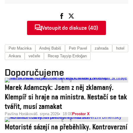
Vstoupit do diskuze (40)
Petr Macinka
Andrej Babiš
Petr Pavel
zahrada
hotel
Ankara
večeře
Recep Tayyip Erdoğan
Doporučujeme
Marek Adamczyk: Jsem z něj zklamaný.
Klempíř si hraje na ministra. Nestačí se tak
tvářit, musí zamakat
Pavlína Horáková
6. srpna 2026
18:00
Prostor X
Motoristé sázejí na přeběhlíky. Kontroverzní