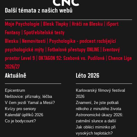
Další témata z našich webů
Moje Psychologie
Blesk Tlapky
Hráči na Blesku
iSport
Fantasy
Spotřebitelské testy
Blesku
Nemovitosti
Psychologika - podcast rozbíjející
psychologické mýty
Fotbalové přestupy ONLINE
Eventový
prostor Level 9
OKTAGON 92: Szabová vs. Pudilová
Chance Liga
2026/27
Aktuálně
Léto 2026
Epicentrum
Karlovarský filmový festival
Neštovice: příznaky, léčba
2026
V čem jezdí Yamal a Mesii?
Znamení, že jste potkali
Kvízy pro seniory
někoho z minulého života
Kalendář úplňků 2026
Astronomické úkazy 2026:
Co je bodycount?
zatmění slunce a další
Jak obléci miminko při
vysokých teplotách?