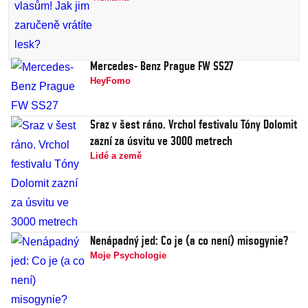
Mercedes- Benz Prague FW SS27
HeyFomo
Sraz v šest ráno. Vrchol festivalu Tóny Dolomit
zazní za úsvitu ve 3000 metrech
Lidé a země
Nenápadný jed: Co je (a co není) misogynie?
Moje Psychologie