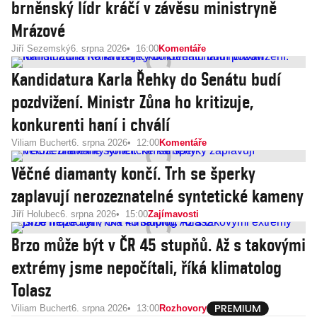
brněnský lídr kráčí v závěsu ministryně
Mrázové
Jiří Sezemský
6. srpna 2026
16:00
Komentáře
Kandidatura Karla Řehky do Senátu budí
pozdvižení. Ministr Zůna ho kritizuje,
konkurenti haní i chválí
Viliam Buchert
6. srpna 2026
12:00
Komentáře
Věčné diamanty končí. Trh se šperky
zaplavují nerozeznatelné syntetické kameny
Jiří Holubec
6. srpna 2026
15:00
Zajímavosti
Brzo může být v ČR 45 stupňů. Až s takovými
extrémy jsme nepočítali, říká klimatolog
Tolasz
Viliam Buchert
6. srpna 2026
13:00
Rozhovory