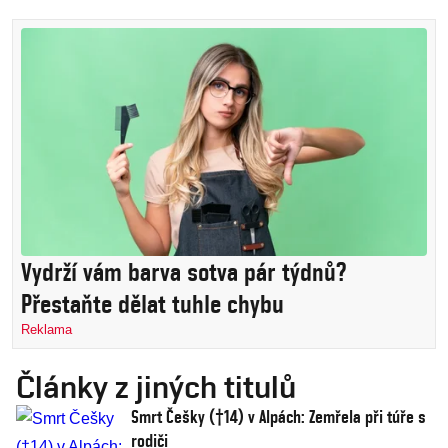
Vydrží vám barva sotva pár týdnů?
Přestaňte dělat tuhle chybu
Reklama
Články z jiných titulů
Smrt Češky (†14) v Alpách: Zemřela při túře s
rodiči