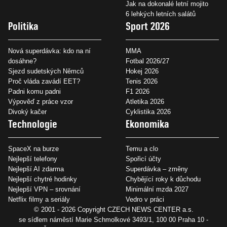
Jak na dokonalé letní mojito
6 lehkých letních salátů
Politika
Sport 2026
Nová superdávka: kdo na ní
MMA
dosáhne?
Fotbal 2026/27
Sjezd sudetských Němců
Hokej 2026
Proč vláda zavádí EET?
Tenis 2026
Padni komu padni
F1 2026
Výpověď z práce vzor
Atletika 2026
Divoký kačer
Cyklistika 2026
Technologie
Ekonomika
SpaceX na burze
Temu a clo
Nejlepší telefony
Spořicí účty
Nejlepší AI zdarma
Superdávka – změny
Nejlepší chytré hodinky
Chybějící roky k důchodu
Nejlepší VPN – srovnání
Minimální mzda 2027
Netflix filmy a seriály
Vedro v práci
© 2001 - 2026 Copyright
CZECH NEWS CENTER a.s.
se sídlem náměstí Marie Schmolkové 3493/1, 100 00 Praha 10 -