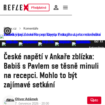
Předplatné
Reflex.cz
Komentáře
11
Fotogalerie
České napětí v Ankaře zblízka:
Babiš s Pavlem se těsně minuli
na recepci. Mohlo to být
zajímavé setkání
Oliver Adámek
40
·
7. července 2026
20:00