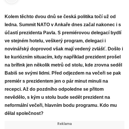
Kolem těchto dvou dnů se česká politika točí už od
ledna. Summit NATO v Ankaře dnes začal nakonec i s
účastí prezidenta Pavla. S premiérovou delegací bydlí
ve stejném hotelu, veškerý program, delegaci i
novinářský doprovod však mají vedený zvlášť. Došlo i
ke kuriózním situacím, kdy například prezident prošel
na brífink jen několik metrů od stolu, kde zrovna seděl
Babiš se svými lidmi. Před odjezdem na večeři se pak
premiér s prezidentem jen o pár minut minuli na
recepci. Až do pozdního odpoledne se přitom
nevědělo, s kým u stolu bude sedět prezident na
neformální večeři, hlavním bodu programu. Kdo mu
dělal společnost?