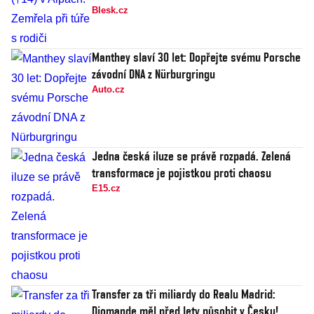
Blesk.cz
Manthey slaví 30 let: Dopřejte svému Porsche
závodní DNA z Nürburgringu
Auto.cz
Jedna česká iluze se právě rozpadá. Zelená
transformace je pojistkou proti chaosu
E15.cz
Transfer za tři miliardy do Realu Madrid:
Diomande měl před lety působit v Česku!