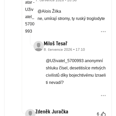
7. července 2026 • 20:56
@Alois Žilka
ne, umírají stromy, ty ruský troglodyte
Miloš Tesař
8. července 2026 • 17:10
@Uživatel_5700993 anonymní
shluku čísel, desetitisíce mrtvých
civilistů díky bojechtivému Izraeli
ti nevadí?
Zdeněk Juračka
6