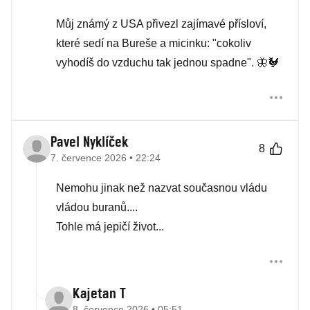
Můj známý z USA přivezl zajímavé přísloví,
které sedí na Bureše a micinku: "cokoliv
vyhodíš do vzduchu tak jednou spadne". 🦋🐓
Pavel Nyklíček
8
7. července 2026 • 22:24
Nemohu jinak než nazvat současnou vládu
vládou buranů....
Tohle má jepičí život...
Kajetan T
8. července 2026 • 05:51