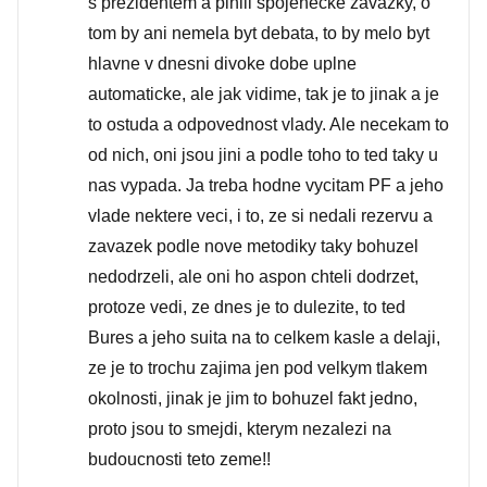
s prezidentem a plnili spojenecke zavazky, o
tom by ani nemela byt debata, to by melo byt
hlavne v dnesni divoke dobe uplne
automaticke, ale jak vidime, tak je to jinak a je
to ostuda a odpovednost vlady. Ale necekam to
od nich, oni jsou jini a podle toho to ted taky u
nas vypada. Ja treba hodne vycitam PF a jeho
vlade nektere veci, i to, ze si nedali rezervu a
zavazek podle nove metodiky taky bohuzel
nedodrzeli, ale oni ho aspon chteli dodrzet,
protoze vedi, ze dnes je to dulezite, to ted
Bures a jeho suita na to celkem kasle a delaji,
ze je to trochu zajima jen pod velkym tlakem
okolnosti, jinak je jim to bohuzel fakt jedno,
proto jsou to smejdi, kterym nezalezi na
budoucnosti teto zeme!!