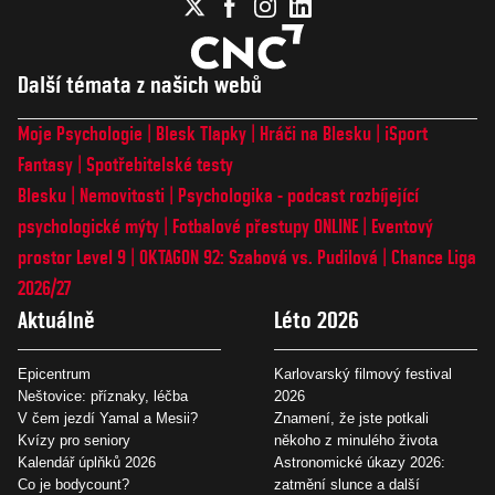
Další témata z našich webů
Moje Psychologie
Blesk Tlapky
Hráči na Blesku
iSport
Fantasy
Spotřebitelské testy
Blesku
Nemovitosti
Psychologika - podcast rozbíjející
psychologické mýty
Fotbalové přestupy ONLINE
Eventový
prostor Level 9
OKTAGON 92: Szabová vs. Pudilová
Chance Liga
2026/27
Aktuálně
Léto 2026
Epicentrum
Karlovarský filmový festival
Neštovice: příznaky, léčba
2026
V čem jezdí Yamal a Mesii?
Znamení, že jste potkali
Kvízy pro seniory
někoho z minulého života
Kalendář úplňků 2026
Astronomické úkazy 2026:
Co je bodycount?
zatmění slunce a další