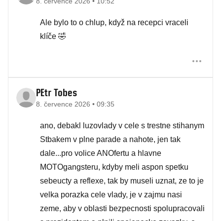
8. července 2026 • 10:52
Ale bylo to o chlup, když na recepci vraceli
klíče 🤣
PEtr Tobes
8. července 2026 • 09:35
ano, debakl luzovlady v cele s trestne stihanym
Stbakem v plne parade a nahote, jen tak
dale...pro volice ANOfertu a hlavne
MOTOgangsteru, kdyby meli aspon spetku
sebeucty a reflexe, tak by museli uznat, ze to je
velka porazka cele vlady, je v zajmu nasi
zeme, aby v oblasti bezpecnosti spolupracovali