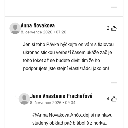
Anna Novakova
2
8. července 2026 • 07:20
Jen si toho Pávka hýčkejte on vám s fialovou
ukronacistickou verbeží časem ukáže zač je
toho loket až se budete divit! tím že ho
podporujete jste stejní vlastizrádci jako on!
Jana Anastasie Prachařová
4
8. července 2026 • 09:34
@Anna Novakova Ančo..dej si na hlavu
studený obklad páč blábolíš z horka..