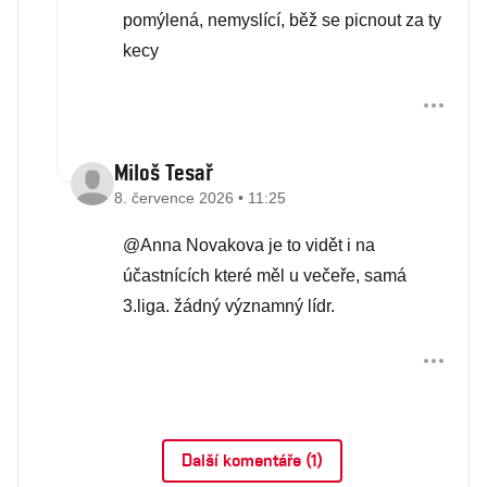
pomýlená, nemyslící, běž se picnout za ty
kecy
Miloš Tesař
8. července 2026 • 11:25
@Anna Novakova je to vidět i na
účastnících které měl u večeře, samá
3.liga. žádný významný lídr.
Další komentáře (1)