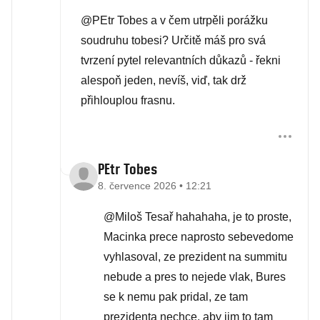
@PEtr Tobes a v čem utrpěli porážku
soudruhu tobesi? Určitě máš pro svá
tvrzení pytel relevantních důkazů - řekni
alespoň jeden, nevíš, viď, tak drž
přihlouplou frasnu.
PEtr Tobes
8. července 2026 • 12:21
@Miloš Tesař hahahaha, je to proste,
Macinka prece naprosto sebevedome
vyhlasoval, ze prezident na summitu
nebude a pres to nejede vlak, Bures
se k nemu pak pridal, ze tam
prezidenta nechce, aby jim to tam