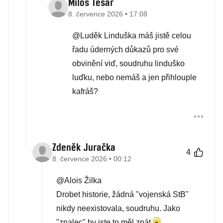
Miloš Tesař
8. července 2026 • 17:08
@Luděk Linduška máš jistě celou
řadu úderných důkazů pro své
obvinění viď, soudruhu linduško
luďku, nebo nemáš a jen přihlouple
kafráš?
Zdeněk Juračka
4
8. července 2026 • 00:12
@Alois Žilka
Drobet historie, žádná "vojenská StB"
nikdy neexistovala, soudruhu. Jako
"znalec" by jste to měl znát