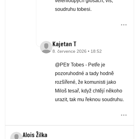
velehloupých glosách, víš,
soudruhu tobesi.
Kajetan T
8. července 2026 • 18:52
@PEtr Tobes - Petře je
pozoruhodné a tady hodně
rozšířené, že komunisti jako
Miloš tesař, když chtějí někoho
urazit, tak mu řeknou soudruhu.
Alois Žilka