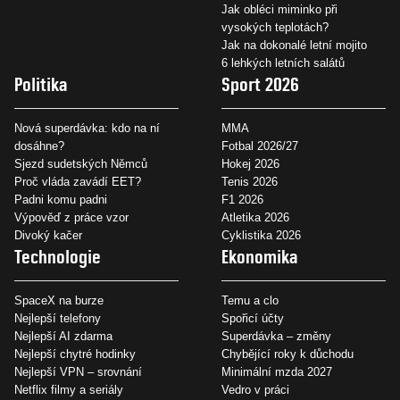
Jak obléci miminko při
vysokých teplotách?
Jak na dokonalé letní mojito
6 lehkých letních salátů
Politika
Sport 2026
Nová superdávka: kdo na ní
MMA
dosáhne?
Fotbal 2026/27
Sjezd sudetských Němců
Hokej 2026
Proč vláda zavádí EET?
Tenis 2026
Padni komu padni
F1 2026
Výpověď z práce vzor
Atletika 2026
Divoký kačer
Cyklistika 2026
Technologie
Ekonomika
SpaceX na burze
Temu a clo
Nejlepší telefony
Spořicí účty
Nejlepší AI zdarma
Superdávka – změny
Nejlepší chytré hodinky
Chybějící roky k důchodu
Nejlepší VPN – srovnání
Minimální mzda 2027
Netflix filmy a seriály
Vedro v práci