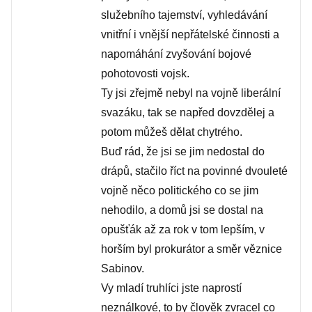
služebního tajemství, vyhledávání
vnitřní i vnější nepřátelské činnosti a
napomáhání zvyšování bojové
pohotovosti vojsk.
Ty jsi zřejmě nebyl na vojně liberální
svazáku, tak se napřed dovzdělej a
potom můžeš dělat chytrého.
Buď rád, že jsi se jim nedostal do
drápů, stačilo říct na povinné dvouleté
vojně něco politického co se jim
nehodilo, a domů jsi se dostal na
opušťák až za rok v tom lepším, v
horším byl prokurátor a směr věznice
Sabinov.
Vy mladí truhlíci jste naprostí
neználkové, to by člověk zvracel co