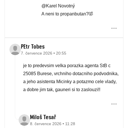
@Karel Novotný
A neni to propanbutan?🤣
PEtr Tobes
7. července 2026 • 20:55
je to predevsim velka porazka agenta StB c
25085 Burese, vrchniho dotacniho podvodnika,
a jeho asistenta Micinky a potazmo cele vlady,
a dobre jim tak, gauneri si to zaslouzi!!
Miloš Tesař
8. července 2026 • 11:28