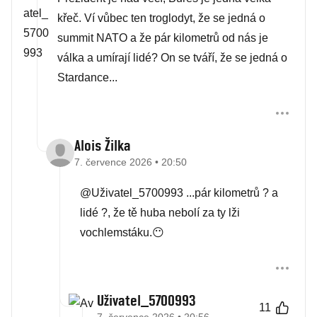
křeč. Ví vůbec ten troglodyt, že se jedná o
summit NATO a že pár kilometrů od nás je
válka a umírají lidé? On se tváří, že se jedná o
Stardance...
Alois Žilka
7. července 2026 • 20:50
@Uživatel_5700993 ...pár kilometrů ? a
lidé ?, že tě huba nebolí za ty lži
vochlemstáku.😶
Uživatel_5700993
11