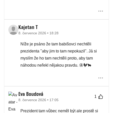
Kajetan T
8. července 2026 • 18:28
Níže je psáno že tam babišovci nechtěli
prezidenta "aby jim to tam nepokazil". Já si
myslím že ho tam nechtěli proto, aby tam
náhodou neřekl nějakou pravdu. 🦋🐓🐂
Eva Boudová
1
8. července 2026 • 17:05
Prezident tam vůbec neměl být ale prostě si