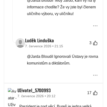
@Jarda Bloudil Tedy Jardo, kam vy na ty
informace chodíte? Že vy jste byl členem
uličního výboru, vy uličníku!
Luděk Linduška
3
7. července 2026 • 21:15
@Jarda Bloudil Ignorovali Ústavy je rovna
komunistům a diktátorům.
Uživatel_5700993
17
7. července 2026 • 20:12
Prezident je nad věcí, Bureš je jedna velká