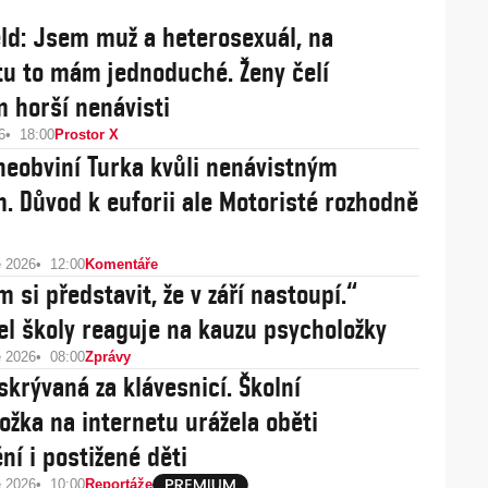
eld: Jsem muž a heterosexuál, na
tu to mám jednoduché. Ženy čelí
horší nenávisti
6
18:00
Prostor X
 neobviní Turka kvůli nenávistným
. Důvod k euforii ale Motoristé rozhodně
e 2026
12:00
Komentáře
 si představit, že v září nastoupí.“
tel školy reaguje na kauzu psycholožky
e 2026
08:00
Zprávy
skrývaná za klávesnicí. Školní
ožka na internetu urážela oběti
ní i postižené děti
e 2026
10:00
Reportáže