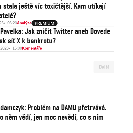
stala ještě víc toxičtější. Kam utíkají
vatelé?
25
06:20
Analýza
 Pavelka: Jak zničit Twitter aneb Dovede
sk síť X k bankrotu?
 2023
15:00
Komentáře
Další
damczyk: Problém na DAMU přetrvává.
 o něm vědí, jen moc nevědí, co s ním