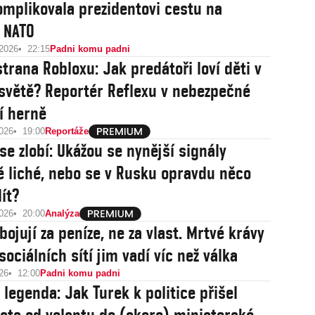
omplikovala prezidentovi cestu na
 NATO
 2026
22:15
Padni komu padni
trana Robloxu: Jak predátoři loví děti v
 světě? Reportér Reflexu v nebezpečné
ní herně
2026
19:00
Reportáže
žou se nynější signály
ě liché, nebo se v Rusku opravdu něco
ít?
2026
20:00
Analýza
ojují za peníze, ne za vlast. Mrtvé krávy
sociálních sítí jim vadí víc než válka
26
12:00
Padni komu padni
 legenda: Jak Turek k politice přišel