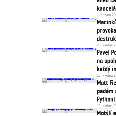
aneb Ce
kancelá
1. června 20
Macinků
provoka
destruk
25. května 
Pavel P
na spol
každý i
15. května 
Matt Fi
padám s
Pythoni
12. května 
Motýlí e