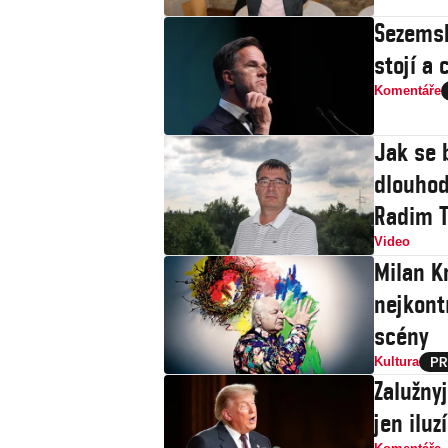
Sezemsk
stojí a 
Komentáře
Jak se 
dlouhod
Radim T
Video
Milan Kn
nejkont
scény
Kultura
Zalužny
jen iluz