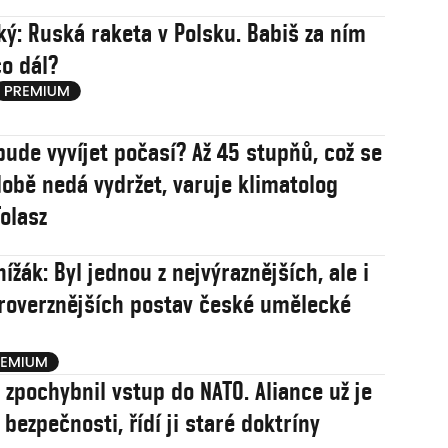
ý: Ruská raketa v Polsku. Babiš za ním
co dál?
bude vyvíjet počasí? Až 45 stupňů, což se
obě nedá vydržet, varuje klimatolog
olasz
ížák: Byl jednou z nejvýraznějších, ale i
roverznějších postav české umělecké
j zpochybnil vstup do NATO. Aliance už je
í bezpečnosti, řídí ji staré doktríny