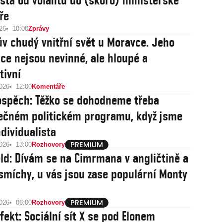
sta od volantu do (skoro) ministerské
ře
26
10:00
Zprávy
v chudý vnitřní svět u Moravce. Jeho
ce nejsou nevinné, ale hloupé a
tivní
2026
12:00
Komentáře
ospěch: Těžko se dohodneme třeba
ečném politickém programu, když jsme
ndividualista
2026
13:00
Rozhovory
eld: Dívám se na Cimrmana v angličtině a
míchy, u vás jsou zase populární Monty
2026
06:00
Rozhovory
fekt: Sociální sít X se pod Elonem