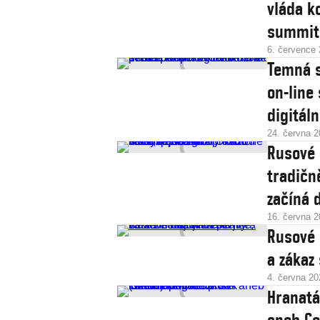
vláda k
summit
6. července
Temná s
on-line
digitál
24. června 
Rusové se zlobí: Uká
tradičn
začíná d
16. června 
Rusové b
a zákaz 
4. června 20
Hranatá