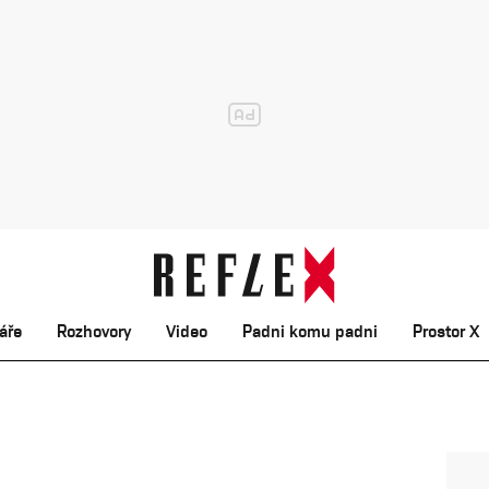
áře
Rozhovory
Video
Padni komu padni
Prostor X