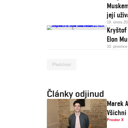
Muskem 
její uži
19. února 20
Kryštof
Elon Mu
10. prosince
Předchozí
Články odjinud
Marek A
Všichni
Prostor X