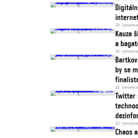
Digitál
interne
20. červenc
Kauza š
a bagate
16. červenc
Bartkovs
by se m
finalist
16. červenc
Twitter 
technoo
dezinf
15. červenc
Chaos a