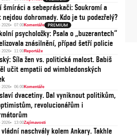
ní šmíráci a sebepráskači: Soukromí a
t nejdou dohromady. Kdo je tu podezřelý?
e 2026
07:00
Komentáře
kolní psycholožky: Psala o „buzerantech“
lizovala znásilnění, případ šetří policie
e 2026
11:00
Reportáže
ký: Síla žen vs. politická malost. Babiš
ěl učit empatii od wimbledonských
ek
e 2026
06:00
Komentáře
slaví dvacetiny. Dal vyniknout politikům,
ptimistům, revolucionářům i
ormátorům
e 2026
13:00
Zajímavosti
 vládní naschvály kolem Ankary. Takhle