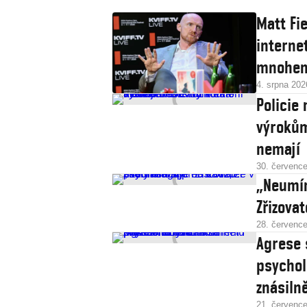
Matt Fi
interne
mnohem 
4. srpna 202
Policie
výrokům
nemají
30. červenc
„Neumím
Zřizova
28. červenc
Agrese 
psychol
znásilně
21. červenc