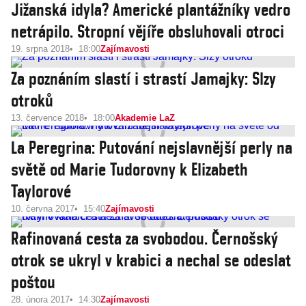
Jižanská idyla? Americké plantážníky vedro
netrápilo. Stropní vějíře obsluhovali otroci
19. srpna 2018
18:00
Zajímavosti
Za poznáním slastí i strastí Jamajky: Slzy
otroků
13. července 2018
18:00
Akademie LaZ
La Peregrina: Putování nejslavnější perly na
světě od Marie Tudorovny k Elizabeth
Taylorové
10. června 2017
15:40
Zajímavosti
Rafinovaná cesta za svobodou. Černošský
otrok se ukryl v krabici a nechal se odeslat
poštou
28. února 2017
14:30
Zajímavosti