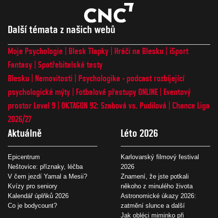
Další témata z našich webů
Moje Psychologie
Blesk Tlapky
Hráči na Blesku
iSport
Fantasy
Spotřebitelské testy
Blesku
Nemovitosti
Psychologika - podcast rozbíjející
psychologické mýty
Fotbalové přestupy ONLINE
Eventový
prostor Level 9
OKTAGON 92: Szabová vs. Pudilová
Chance Liga
2026/27
Aktuálně
Léto 2026
Epicentrum
Karlovarský filmový festival
Neštovice: příznaky, léčba
2026
V čem jezdí Yamal a Mesii?
Znamení, že jste potkali
Kvízy pro seniory
někoho z minulého života
Kalendář úplňků 2026
Astronomické úkazy 2026:
Co je bodycount?
zatmění slunce a další
Jak obléci miminko při