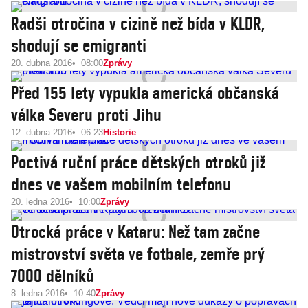
Radši otročina v cizině než bída v KLDR,
shodují se emigranti
20. dubna 2016
08:00
Zprávy
Před 155 lety vypukla americká občanská
válka Severu proti Jihu
12. dubna 2016
06:23
Historie
Poctivá ruční práce dětských otroků již
dnes ve vašem mobilním telefonu
20. ledna 2016
10:00
Zprávy
Otrocká práce v Kataru: Než tam začne
mistrovství světa ve fotbale, zemře prý
7000 dělníků
8. ledna 2016
10:40
Zprávy