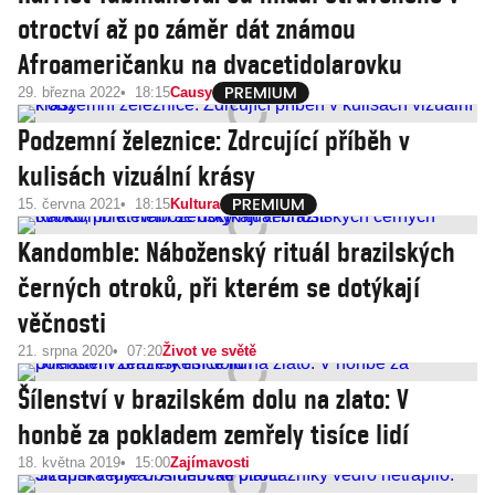
otroctví až po záměr dát známou
Afroameričanku na dvacetidolarovku
29. března 2022
18:15
Causy
Podzemní železnice: Zdrcující příběh v
kulisách vizuální krásy
15. června 2021
18:15
Kultura
Kandomble: Náboženský rituál brazilských
černých otroků, při kterém se dotýkají
věčnosti
21. srpna 2020
07:20
Život ve světě
Šílenství v brazilském dolu na zlato: V
honbě za pokladem zemřely tisíce lidí
18. května 2019
15:00
Zajímavosti