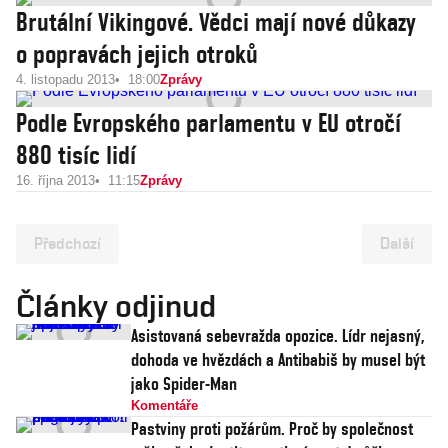
Brutální Vikingové. Vědci mají nové důkazy
o popravách jejich otroků
4. listopadu 2013
18:00
Zprávy
Podle Evropského parlamentu v EU otročí
880 tisíc lidí
16. října 2013
11:15
Zprávy
Předchozí
Další
Články odjinud
Asistovaná sebevražda opozice. Lídr nejasný,
dohoda ve hvězdách a Antibabiš by musel být
jako Spider-Man
Komentáře
Pastviny proti požárům. Proč by společnost