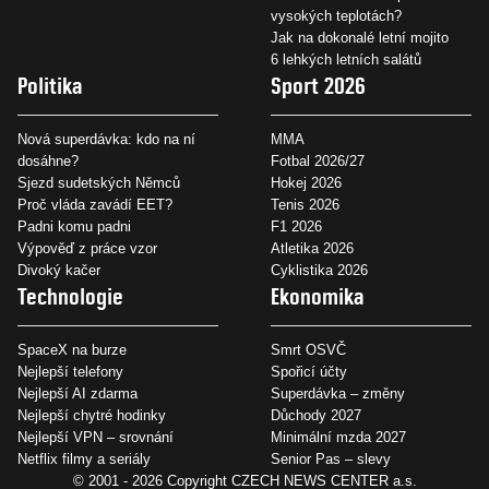
vysokých teplotách?
Jak na dokonalé letní mojito
6 lehkých letních salátů
Politika
Sport 2026
Nová superdávka: kdo na ní
MMA
dosáhne?
Fotbal 2026/27
Sjezd sudetských Němců
Hokej 2026
Proč vláda zavádí EET?
Tenis 2026
Padni komu padni
F1 2026
Výpověď z práce vzor
Atletika 2026
Divoký kačer
Cyklistika 2026
Technologie
Ekonomika
SpaceX na burze
Smrt OSVČ
Nejlepší telefony
Spořicí účty
Nejlepší AI zdarma
Superdávka – změny
Nejlepší chytré hodinky
Důchody 2027
Nejlepší VPN – srovnání
Minimální mzda 2027
Netflix filmy a seriály
Senior Pas – slevy
© 2001 - 2026 Copyright
CZECH NEWS CENTER a.s.