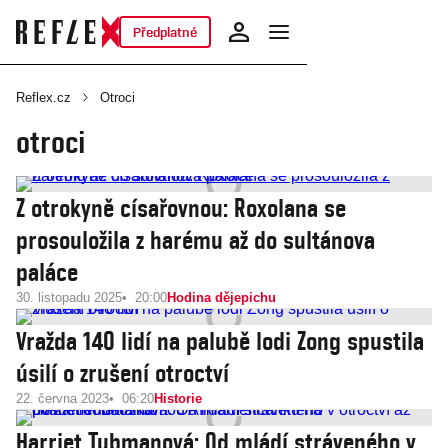
Předplatné
Reflex.cz
Otroci
otroci
Z otrokyně císařovnou: Roxolana se
prosouložila z harému až do sultánova
paláce
30. listopadu 2025
20:00
Hodina dějepichu
Vražda 140 lidí na palubě lodi Zong spustila
úsilí o zrušení otroctví
22. června 2023
06:20
Historie
Harriet Tubmanová: Od mládí stráveného v