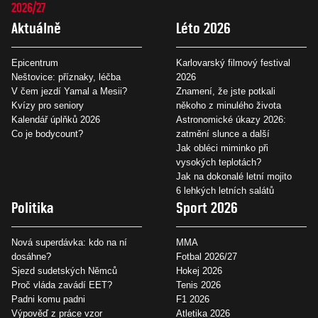
2026/27
Aktuálně
Léto 2026
Epicentrum
Karlovarský filmový festival
Neštovice: příznaky, léčba
2026
V čem jezdí Yamal a Mesii?
Znamení, že jste potkali
Kvízy pro seniory
někoho z minulého života
Kalendář úplňků 2026
Astronomické úkazy 2026:
Co je bodycount?
zatmění slunce a další
Jak obléci miminko při
vysokých teplotách?
Jak na dokonalé letní mojito
6 lehkých letních salátů
Politika
Sport 2026
Nová superdávka: kdo na ní
MMA
dosáhne?
Fotbal 2026/27
Sjezd sudetských Němců
Hokej 2026
Proč vláda zavádí EET?
Tenis 2026
Padni komu padni
F1 2026
Výpověď z práce vzor
Atletika 2026