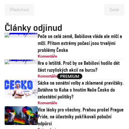
Předchozí
Další
Články odjinud
Peče se celá země, Babišova vláda ale mlčí a
mlží. Přitom extrémy počasí jsou trvalými
problémy Česka
Komentáře
Hra o letiště. Proč by se Babišovi hodilo dát
část ruzyňských akcií na burzu?
Komentáře
Sázka na senátní volby a zklamané pravičáky.
Dotáhne to Kuba s hnutím Naše Česko do
celostátní politiky?
Komentáře
Více lásky pro všechny. Prahou prošel Prague
Pride, na účastníky pokřikovali pobožní
odpůrci