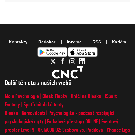
Kontakty
Redakce
Inzerce
RSS
Kariéra
Další témata z našich webů
Moje Psychologie
Blesk Tlapky
Hráči na Blesku
iSport
Fantasy
Spotřebitelské testy
Blesku
Nemovitosti
Psychologika - podcast rozbíjející
psychologické mýty
Fotbalové přestupy ONLINE
Eventový
prostor Level 9
OKTAGON 92: Szabová vs. Pudilová
Chance Liga