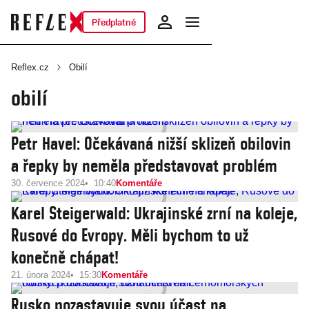
Předplatné
Reflex.cz
Obilí
obilí
Petr Havel: Očekávaná nižší sklizeň obilovin
a řepky by neměla představovat problém
30. července 2024
10:40
Komentáře
Karel Steigerwald: Ukrajinské zrní na koleje,
Rusové do Evropy. Měli bychom to už
konečně chápat!
21. února 2024
15:30
Komentáře
Rusko pozastavuje svou účast na