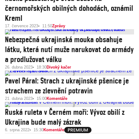
černomořských obilných dohodách, oznámil
Kreml
17. července 2023
11:50
Zprávy
Nebezpečná ukrajinská mouka obsahuje
látku, která nutí muže narukovat do armády
a prodlužovat válku
26. dubna 2023
18:30
Divoký kačer
Pavel Páral: Strach z ukrajinské pšenice je
strachem ze zlevnění potravin
21. dubna 2023
15:00
Komentáře
Ruská ruleta v Černém moři: Vývoz obilí z
Ukrajina bude malý zázrak
6. srpna 2022
15:30
Komentáře